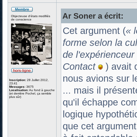
Ar Soner a écrit:
Objecteuse d'états modifiés
de conscience
Cet argument (
« 
forme selon la cul
de l'expérienceur
Contact
) avait
nous avions sur l
Inscription:
28 Juillet 2012,
23:41
Messages:
3675
... mais il présen
Localisation:
Au fond à gauche
(et derrière Pochel, ça semble
plus sûr)
qu'il échappe com
logique hypothéti
que cet argument