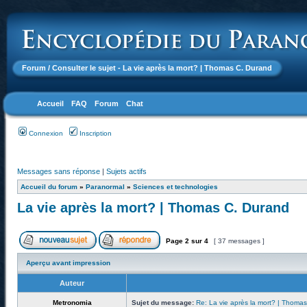
Forum
/ Consulter le sujet - La vie après la mort? | Thomas C. Durand
Accueil
FAQ
Forum
Chat
Connexion
Inscription
Messages sans réponse
|
Sujets actifs
Accueil du forum
»
Paranormal
»
Sciences et technologies
La vie après la mort? | Thomas C. Durand
Page
2
sur
4
[ 37 messages ]
Aperçu avant impression
Auteur
Metronomia
Sujet du message:
Re: La vie après la mort? | Thoma