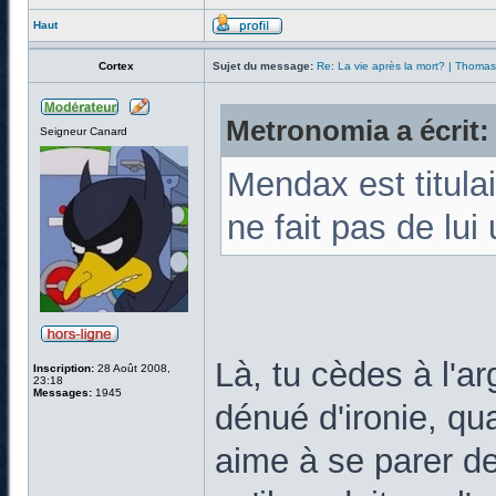
Haut
Cortex
Sujet du message:
Re: La vie après la mort? | Thoma
Metronomia a écrit:
Seigneur Canard
Mendax est titulai
ne fait pas de lu
Là, tu cèdes à l'ar
Inscription:
28 Août 2008,
23:18
Messages:
1945
dénué d'ironie, qu
aime à se parer de 