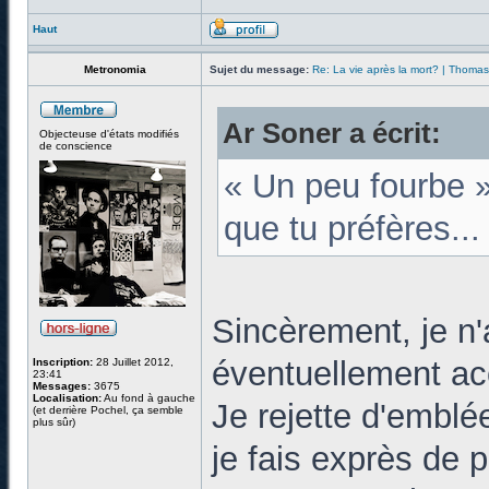
Haut
Metronomia
Sujet du message:
Re: La vie après la mort? | Thoma
Ar Soner a écrit:
Objecteuse d'états modifiés
de conscience
« Un peu fourbe »
que tu préfères..
Sincèrement, je n
éventuellement ac
Inscription:
28 Juillet 2012,
23:41
Messages:
3675
Localisation:
Au fond à gauche
Je rejette d'emblé
(et derrière Pochel, ça semble
plus sûr)
je fais exprès de pi