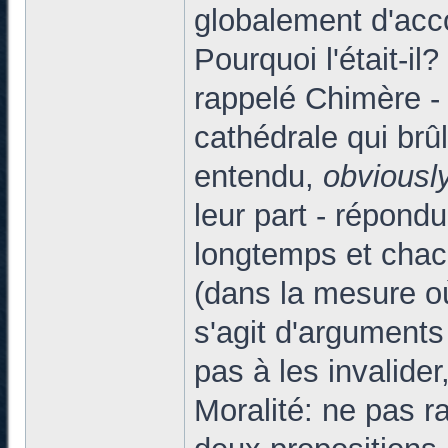
globalement d'acco
Pourquoi l'était-il
rappelé Chimère - 
cathédrale qui brû
entendu,
obviousl
leur part - répond
longtemps et chacu
(dans la mesure où
s'agit d'argument
pas à les invalide
Moralité: ne pas ra