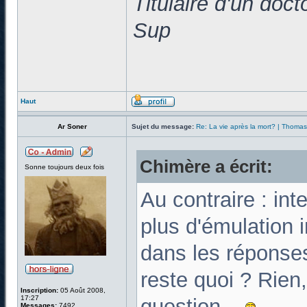
Titulaire d'un doc
Sup
Haut
Ar Soner
Sujet du message:
Re: La vie après la mort? | Thoma
Chimère a écrit:
Sonne toujours deux fois
Au contraire : int
plus d'émulation 
dans les réponses
reste quoi ? Rien,
Inscription:
05 Août 2008,
17:27
question...
Messages:
7492