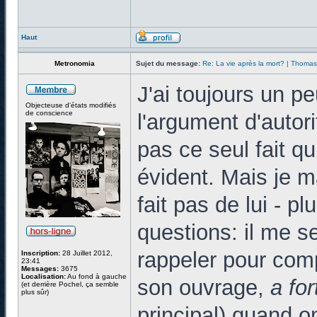
Haut
Metronomia
Sujet du message:
Re: La vie après la mort? | Thoma
J'ai toujours un p
Objecteuse d'états modifiés
de conscience
l'argument d'autori
pas ce seul fait q
évident. Mais je m
fait pas de lui - p
questions: il me s
rappeler pour compr
Inscription:
28 Juillet 2012,
23:41
Messages:
3675
Localisation:
Au fond à gauche
son ouvrage,
a for
(et derrière Pochel, ça semble
plus sûr)
principal) quand o