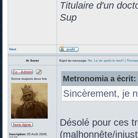
Titulaire d'un doc
Sup
Haut
Ar Soner
Sujet du message:
Re: La vie après la mort? | Thoma
Metronomia a écrit:
Sonne toujours deux fois
Sincèrement, je 
Désolé pour ces t
(malhonnête/injust
Inscription:
05 Août 2008,
17:27