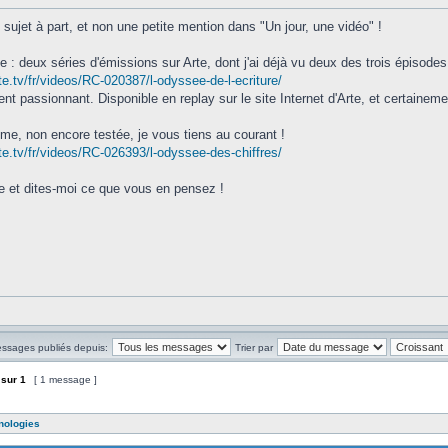
 sujet à part, et non une petite mention dans "Un jour, une vidéo" !
e : deux séries d'émissions sur Arte, dont j'ai déjà vu deux des trois épisodes
te.tv/fr/videos/RC-020387/l-odyssee-de-l-ecriture/
nt passionnant. Disponible en replay sur le site Internet d'Arte, et certainemen
ème, non encore testée, je vous tiens au courant !
te.tv/fr/videos/RC-026393/l-odyssee-des-chiffres/
e et dites-moi ce que vous en pensez !
essages publiés depuis:
Trier par
sur
1
[ 1 message ]
nologies