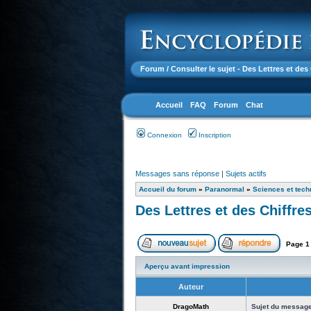
Forum
/ Consulter le sujet - Des Lettres et des
Accueil
FAQ
Forum
Chat
Connexion
Inscription
Messages sans réponse
|
Sujets actifs
Accueil du forum
»
Paranormal
»
Sciences et tech
Des Lettres et des Chiffre
Page
1
Aperçu avant impression
Auteur
DragoMath
Sujet du message