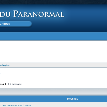
 Chiffres
nologies
s
sur
1
[ 1 message ]
Message
:
Des Lettres et des Chiffres