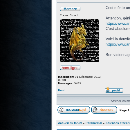
Ceci mérite un
E = mc 3 ou 4
Attention, géni
https://www.ar
C'est absolume
Voici la deuxi
https://www.ar
Bon visionnag
Inscription:
01 Décembre 2013,
09:58
Messages:
5449
Haut
Afficher les m
Page
1
Accueil du forum
»
Paranormal
»
Sciences et tech