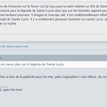
ns de m'inscrire sur le forum car j'ai reçu pour la saint valentin un Œil de Sain
sionné pour la légende de Sainte Lucie ainsi que sur les bienfaits apporté par 
rte bonheur puissant. Il éloigne le mauvais œil, il est traditionnellement offe
ende de Sainte Lucie. Il y a visiblement plusieurs histoires sur sainte Lucie, a
 de ce mythe
:
Re: Oeil de sainte Lucie
t:
 en savoir plus sur la légende de Sainte Lucie.
es à faire de la publicité pour ton site, petit coquinaillou ! Lien effacé, du co
_____
d, open the next