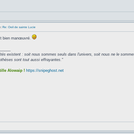
:
Re: Oeil de sainte Lucie
est bien manœuvré.
_____
ités existent : soit nous sommes seuls dans l'univers, soit nous ne le somme
hèses sont tout aussi effrayantes."
ille Alowaip !
https://snipeghost.net