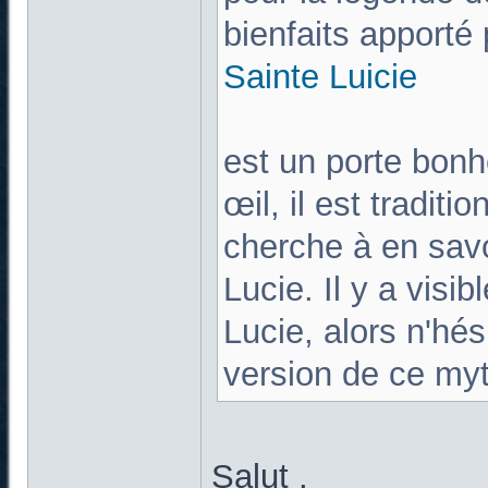
bienfaits apporté 
Sainte Lu
ici
e
est un porte bonh
œil, il est tradit
cherche à en savo
Lucie. Il y a visi
Lucie, alors n'hés
version de ce my
Salut ,