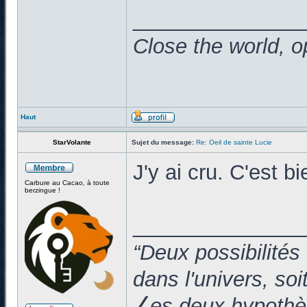
______________
Close the world, o
Haut
StarVolante
Sujet du message:
Re: Oeil de sainte Lucie
J'y ai cru. C'est
Carbure au Cacao, à toute
berzingue !
______________
“Deux possibilités
dans l'univers, so
⎳es deux hypothès