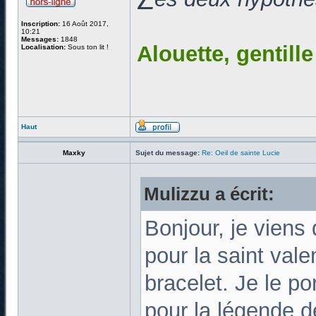
Inscription:
16 Août 2017,
10:21
Messages:
1848
Alouette, gentill
Localisation:
Sous ton lit !
Haut
Maxky
Sujet du message:
Re: Oeil de sainte Lucie
Mulizzu a écrit:
Bonjour, je viens 
pour la saint vale
bracelet. Je le p
pour la légende d