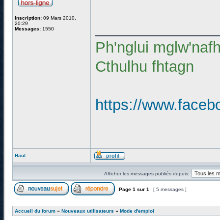
Inscription:
09 Mars 2010,
______________
20:29
Messages:
1550
Ph'nglui mglw'naf
Cthulhu fhtagn
https://www.faceb
Haut
Afficher les messages publiés depuis:
Page
1
sur
1
[ 5 messages ]
Accueil du forum
»
Nouveaux utilisateurs
»
Mode d'emploi