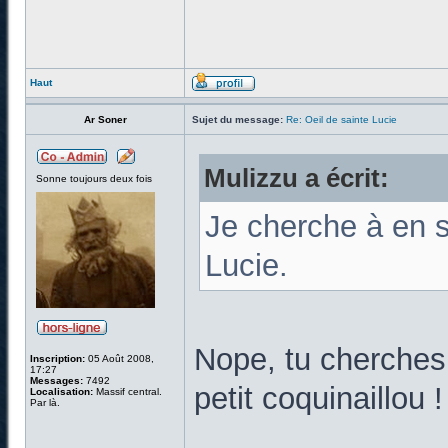
Haut
Ar Soner
Sujet du message:
Re: Oeil de sainte Lucie
Mulizzu a écrit:
Sonne toujours deux fois
Je cherche à en s
Lucie.
Nope, tu cherches à
Inscription:
05 Août 2008,
17:27
Messages:
7492
petit coquinaillou 
Localisation:
Massif central.
Par là.