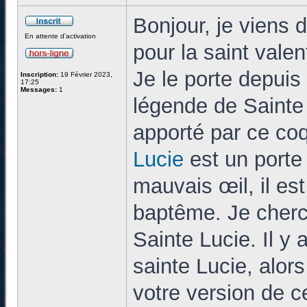
Bonjour, je viens d
En attente d'activation
pour la saint vale
Je le porte depuis
Inscription:
19 Février 2023,
17:25
Messages:
1
légende de Sainte 
apporté par ce coq
Lucie
est un porte 
mauvais œil, il est
baptême. Je cherc
Sainte Lucie. Il y 
sainte Lucie, alor
votre version de 