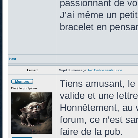
passionnant de vo
J’ai même un petit
bracelet en pensan
Haut
Lamart
Sujet du message:
Re: Oeil de sainte Lucie
Tiens amusant, le 
Disciple poulpique
valide et une lettr
Honnêtement, au v
forum, ce n'est sa
faire de la pub.