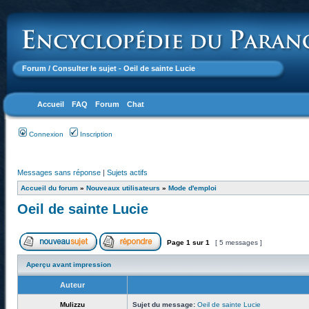
Forum
/ Consulter le sujet - Oeil de sainte Lucie
Accueil
FAQ
Forum
Chat
Connexion
Inscription
Messages sans réponse
|
Sujets actifs
Accueil du forum
»
Nouveaux utilisateurs
»
Mode d'emploi
Oeil de sainte Lucie
Page
1
sur
1
[ 5 messages ]
Aperçu avant impression
Auteur
Mulizzu
Sujet du message:
Oeil de sainte Lucie