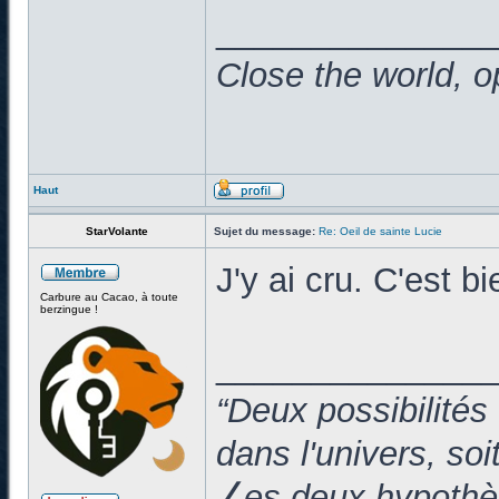
______________
Close the world, o
Haut
StarVolante
Sujet du message:
Re: Oeil de sainte Lucie
J'y ai cru. C'est
Carbure au Cacao, à toute
berzingue !
______________
“Deux possibilités
dans l'univers, so
⎳es deux hypothès