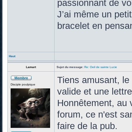
passionnant de vo
J’ai même un petit
bracelet en pensan
Haut
Lamart
Sujet du message:
Re: Oeil de sainte Lucie
Tiens amusant, le 
Disciple poulpique
valide et une lettr
Honnêtement, au v
forum, ce n'est sa
faire de la pub.