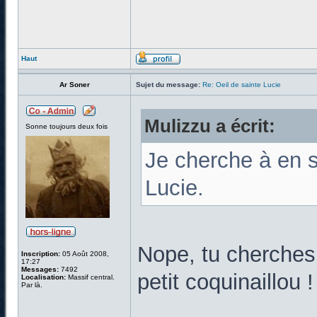
Haut
Ar Soner
Sujet du message:
Re: Oeil de sainte Lucie
Mulizzu a écrit:
Sonne toujours deux fois
Je cherche à en s
Lucie.
Nope, tu cherches à
Inscription:
05 Août 2008,
17:27
Messages:
7492
petit coquinaillou 
Localisation:
Massif central.
Par là.