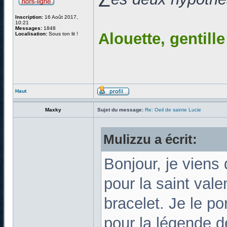
Inscription:
16 Août 2017,
10:21
Messages:
1848
Alouette, gentill
Localisation:
Sous ton lit !
Haut
Maxky
Sujet du message:
Re: Oeil de sainte Lucie
Mulizzu a écrit:
Bonjour, je viens 
pour la saint vale
bracelet. Je le p
pour la légende d