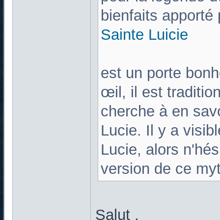
bienfaits apporté 
Sainte Lu
ici
e
est un porte bonh
œil, il est tradit
cherche à en savo
Lucie. Il y a visi
Lucie, alors n'hés
version de ce my
Salut ,