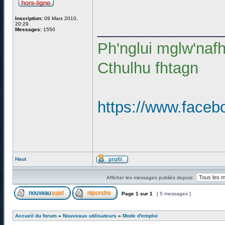
Inscription:
09 Mars 2010,
______________
20:29
Messages:
1550
Ph'nglui mglw'naf
Cthulhu fhtagn
https://www.faceb
Haut
Afficher les messages publiés depuis:
Page
1
sur
1
[ 5 messages ]
Accueil du forum
»
Nouveaux utilisateurs
»
Mode d'emploi