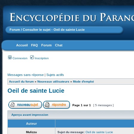
Forum
/ Consulter le sujet - Oeil de sainte Lucie
Accueil
FAQ
Forum
Chat
Connexion
Inscription
Messages sans réponse
|
Sujets actifs
Accueil du forum
»
Nouveaux utilisateurs
»
Mode d'emploi
Oeil de sainte Lucie
Page
1
sur
1
[ 5 messages ]
Aperçu avant impression
Auteur
Mulizzu
Sujet du message:
Oeil de sainte Lucie