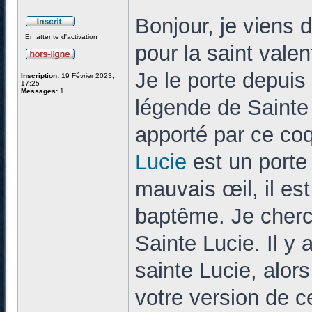
Bonjour, je viens d
En attente d'activation
pour la saint vale
Je le porte depuis
Inscription:
19 Février 2023,
17:25
Messages:
1
légende de Sainte 
apporté par ce coq
Lucie
est un porte 
mauvais œil, il est
baptême. Je cherc
Sainte Lucie. Il y 
sainte Lucie, alor
votre version de 