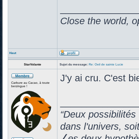
______________
Close the world, o
Haut
StarVolante
Sujet du message:
Re: Oeil de sainte Lucie
J'y ai cru. C'est
Carbure au Cacao, à toute
berzingue !
______________
“Deux possibilités
dans l'univers, so
⎳es deux hypothès