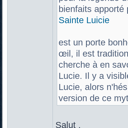
bienfaits apporté 
Sainte Lu
ici
e
est un porte bonh
œil, il est tradit
cherche à en savo
Lucie. Il y a visi
Lucie, alors n'hés
version de ce my
Salut ,