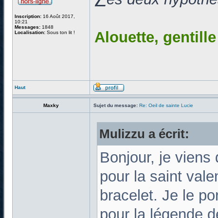
Inscription:
16 Août 2017,
10:21
Messages:
1848
Alouette, gentill
Localisation:
Sous ton lit !
Haut
Maxky
Sujet du message:
Re: Oeil de sainte Lucie
Mulizzu a écrit:
Bonjour, je viens 
pour la saint vale
bracelet. Je le p
pour la légende d