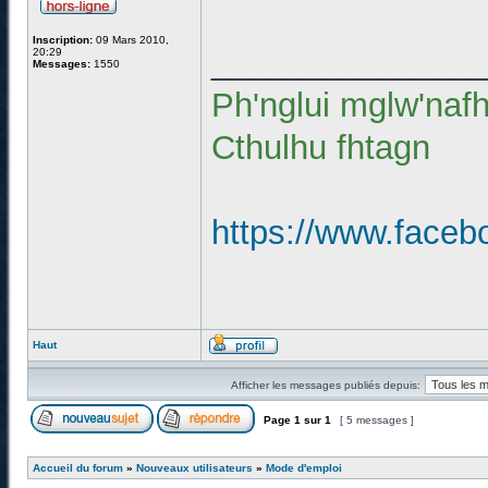
Inscription:
09 Mars 2010,
______________
20:29
Messages:
1550
Ph'nglui mglw'naf
Cthulhu fhtagn
https://www.faceb
Haut
Afficher les messages publiés depuis:
Page
1
sur
1
[ 5 messages ]
Accueil du forum
»
Nouveaux utilisateurs
»
Mode d'emploi