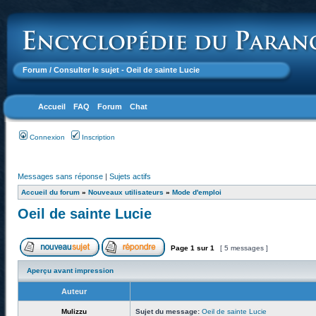
Forum
/ Consulter le sujet - Oeil de sainte Lucie
Accueil
FAQ
Forum
Chat
Connexion
Inscription
Messages sans réponse
|
Sujets actifs
Accueil du forum
»
Nouveaux utilisateurs
»
Mode d'emploi
Oeil de sainte Lucie
Page
1
sur
1
[ 5 messages ]
Aperçu avant impression
Auteur
Mulizzu
Sujet du message:
Oeil de sainte Lucie