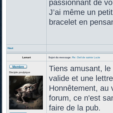
passionnant de vo
J’ai même un petit
bracelet en pensan
Haut
Lamart
Sujet du message:
Re: Oeil de sainte Lucie
Tiens amusant, le 
Disciple poulpique
valide et une lettr
Honnêtement, au v
forum, ce n'est sa
faire de la pub.