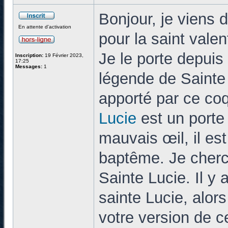
Bonjour, je viens d
En attente d'activation
pour la saint vale
Je le porte depuis
Inscription:
19 Février 2023,
17:25
Messages:
1
légende de Sainte 
apporté par ce coq
Lucie
est un porte 
mauvais œil, il est
baptême. Je cherc
Sainte Lucie. Il y 
sainte Lucie, alor
votre version de 