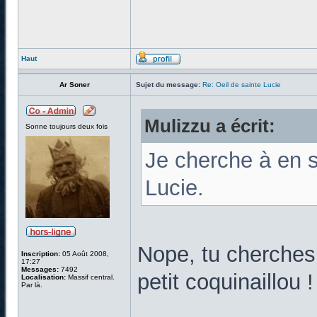
Haut
Ar Soner
Sujet du message:
Re: Oeil de sainte Lucie
Mulizzu a écrit:
Sonne toujours deux fois
Je cherche à en s
Lucie.
Nope, tu cherches à
Inscription:
05 Août 2008,
17:27
Messages:
7492
petit coquinaillou 
Localisation:
Massif central.
Par là.