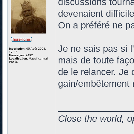
discussions tourna
devenaient diffici
On a préféré ne pa
Je ne sais pas si 
Inscription:
05 Août 2008,
17:27
Messages:
7492
mais de toute façon
Localisation:
Massif central.
Par là.
de le relancer. Je
gain/embêtement n
______________
Close the world, o