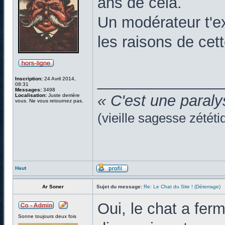
ans de cela.
Un modérateur t'e
les raisons de cett
______________
Inscription:
24 Avril 2014,
08:31
Messages:
3498
« C'est une paraly
Localisation:
Juste derrière
vous. Ne vous retournez pas.
(vieille sagesse zététi
Haut
Ar Soner
Sujet du message:
Re: Le Chat du Site ! (Déterrage)
Oui, le chat a fer
Sonne toujours deux fois