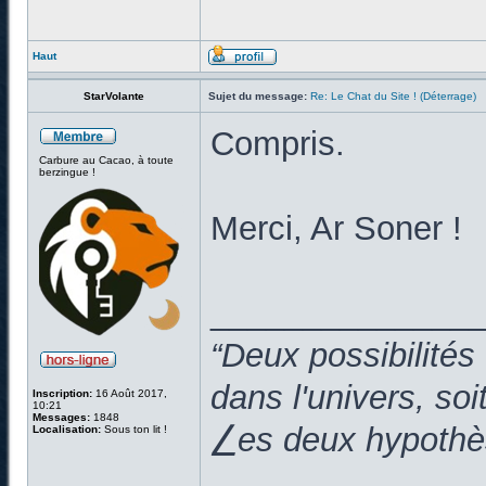
Haut
StarVolante
Sujet du message:
Re: Le Chat du Site ! (Déterrage)
Compris.
Carbure au Cacao, à toute
berzingue !
Merci, Ar Soner !
______________
“Deux possibilités
dans l'univers, so
Inscription:
16 Août 2017,
10:21
Messages:
1848
⎳es deux hypothès
Localisation:
Sous ton lit !