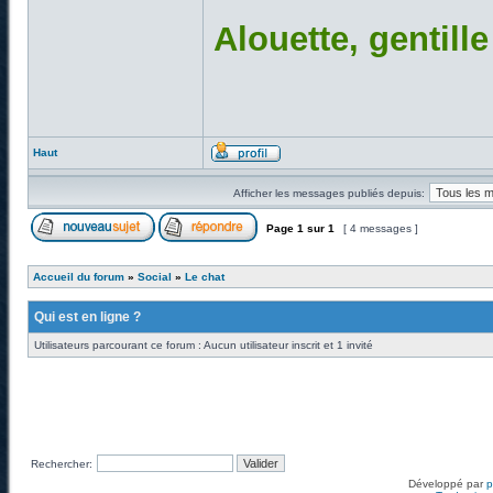
Alouette, gentill
Haut
Afficher les messages publiés depuis:
Page
1
sur
1
[ 4 messages ]
Accueil du forum
»
Social
»
Le chat
Qui est en ligne ?
Utilisateurs parcourant ce forum : Aucun utilisateur inscrit et 1 invité
Rechercher:
Développé par