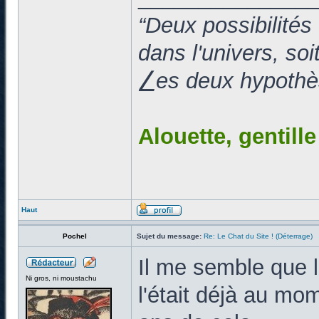
“Deux possibilités
dans l'univers, so
⎳es deux hypothès
Alouette, gentill
Haut
Pochel
Sujet du message:
Re: Le Chat du Site ! (Déterrage)
Il me semble que l
Ni gros, ni moustachu
l'était déjà au mom