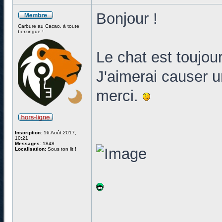
Bonjour !
Carbure au Cacao, à toute
berzingue !
Le chat est toujou
J'aimerai causer u
merci.
Inscription:
16 Août 2017,
10:21
Messages:
1848
Localisation:
Sous ton lit !
______________