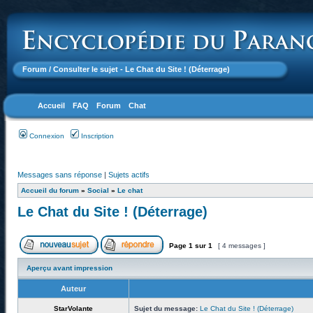
Forum
/ Consulter le sujet - Le Chat du Site ! (Déterrage)
Accueil
FAQ
Forum
Chat
Connexion
Inscription
Messages sans réponse
|
Sujets actifs
Accueil du forum
»
Social
»
Le chat
Le Chat du Site ! (Déterrage)
Page
1
sur
1
[ 4 messages ]
Aperçu avant impression
Auteur
StarVolante
Sujet du message:
Le Chat du Site ! (Déterrage)