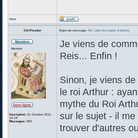
Haut
Cid Picador
Sujet du message:
Re: Liste des sujets d'articles
Je viens de commen
Membre
Reis... Enfin !
Sinon, je viens de r
le roi Arthur : ayan
mythe du Roi Arthu
sur le sujet - il 
Inscription:
21 Octobre 2011,
14:19
Messages:
982
trouver d'autres o