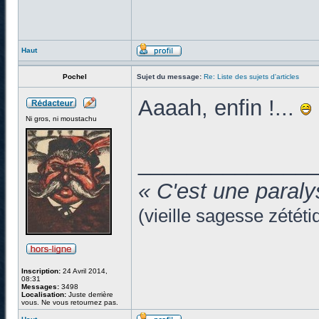
Haut
Pochel
Sujet du message:
Re: Liste des sujets d'articles
Aaaah, enfin !...
Ni gros, ni moustachu
______________
« C'est une paraly
(vieille sagesse zététi
Inscription:
24 Avril 2014,
08:31
Messages:
3498
Localisation:
Juste derrière
vous. Ne vous retournez pas.