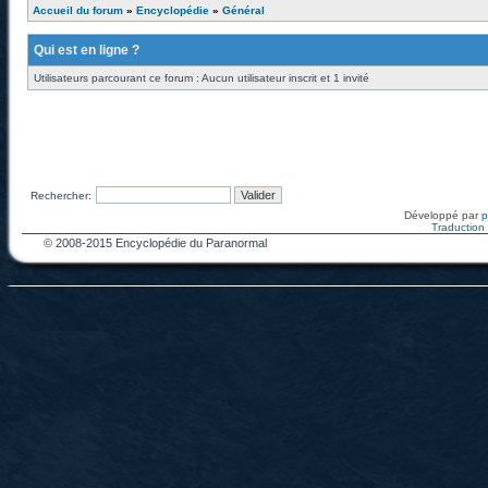
Accueil du forum
»
Encyclopédie
»
Général
Qui est en ligne ?
Utilisateurs parcourant ce forum : Aucun utilisateur inscrit et 1 invité
Rechercher:
Développé par
Traduction f
© 2008-2015 Encyclopédie du Paranormal