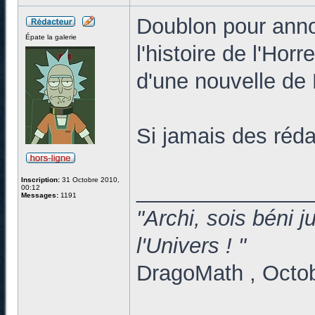
Doublon pour anno
Épate la galerie
l'histoire de l'Hor
d'une nouvelle de 
Si jamais des réd
Inscription:
31 Octobre 2010,
______________
00:12
Messages:
1191
"Archi, sois béni 
l'Univers ! "
DragoMath , Octo