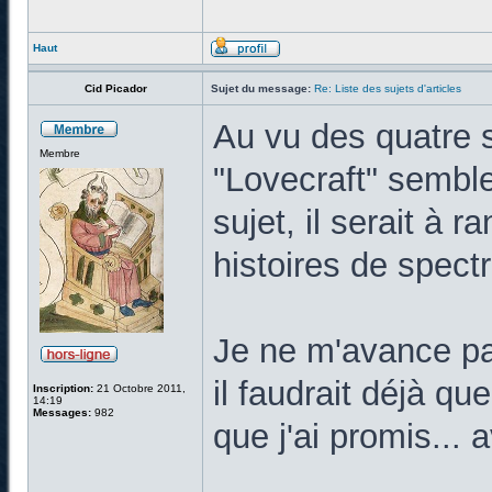
Haut
Cid Picador
Sujet du message:
Re: Liste des sujets d'articles
Au vu des quatre si
Membre
"Lovecraft" semble 
sujet, il serait à 
histoires de spect
Je ne m'avance pa
il faudrait déjà qu
Inscription:
21 Octobre 2011,
14:19
Messages:
982
que j'ai promis...