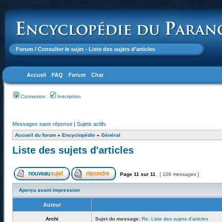
Forum
/ Consulter le sujet - Liste des sujets d'articles
Accueil
FAQ
Forum
Chat
Connexion
Inscription
Messages sans réponse
|
Sujets actifs
Accueil du forum
»
Encyclopédie
»
Général
Liste des sujets d'articles
Page
11
sur
11
[ 106 messages ]
Aperçu avant impression
Auteur
Archi
Sujet du message:
Re: Liste des sujets d'articles