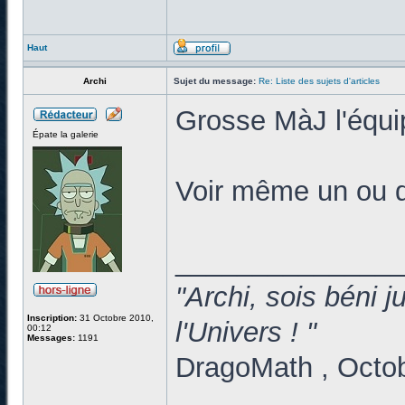
Haut
Archi
Sujet du message:
Re: Liste des sujets d'articles
Grosse MàJ l'équip
Épate la galerie
Voir même un ou d
______________
"Archi, sois béni 
Inscription:
31 Octobre 2010,
l'Univers ! "
00:12
Messages:
1191
DragoMath , Octo