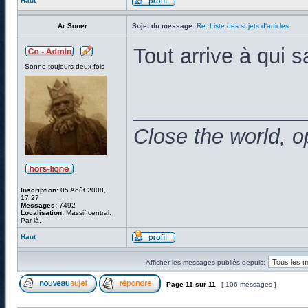
Haut
Ar Soner
Sujet du message:
Re: Liste des sujets d'articles
Tout arrive à qui s
Sonne toujours deux fois
______________
Close the world, o
Inscription:
05 Août 2008,
17:27
Messages:
7492
Localisation:
Massif central.
Par là.
Haut
Afficher les messages publiés depuis:
Page
11
sur
11
[ 106 messages ]