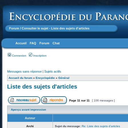
Forum
/ Consulter le sujet - Liste des sujets d'articles
Accueil
FAQ
Forum
Chat
Connexion
Inscription
Messages sans réponse
|
Sujets actifs
Accueil du forum
»
Encyclopédie
»
Général
Liste des sujets d'articles
Page
11
sur
11
[ 106 messages ]
Aperçu avant impression
Auteur
Archi
Sujet du message:
Re: Liste des sujets d'articles