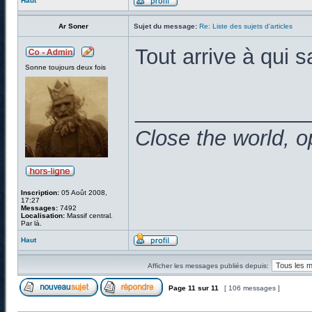
Haut
Ar Soner
Sujet du message:
Re: Liste des sujets d'articles
Tout arrive à qui s
Sonne toujours deux fois
______________
Close the world, o
Inscription:
05 Août 2008,
17:27
Messages:
7492
Localisation:
Massif central.
Par là.
Haut
Afficher les messages publiés depuis:
Page
11
sur
11
[ 106 messages ]