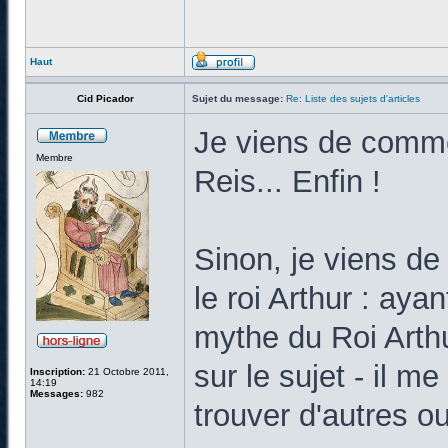
Haut
Cid Picador
Sujet du message:
Re: Liste des sujets d'articles
Je viens de commen
Membre
Reis... Enfin !
Sinon, je viens de r
le roi Arthur : ayan
mythe du Roi Arthu
sur le sujet - il 
Inscription:
21 Octobre 2011,
14:19
Messages:
982
trouver d'autres o