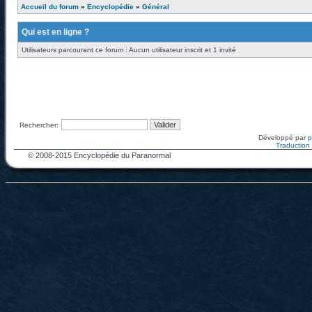
Accueil du forum
»
Encyclopédie
»
Général
Qui est en ligne ?
Utilisateurs parcourant ce forum : Aucun utilisateur inscrit et 1 invité
Rechercher:
Développé par
Traduction f
© 2008-2015 Encyclopédie du Paranormal