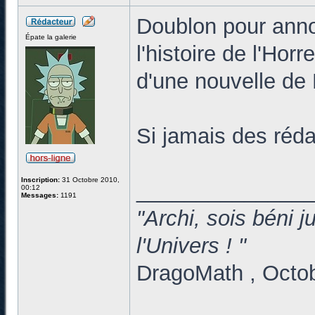
Doublon pour anno
Épate la galerie
l'histoire de l'Hor
d'une nouvelle de 
Si jamais des réd
Inscription:
31 Octobre 2010,
______________
00:12
Messages:
1191
"Archi, sois béni 
l'Univers ! "
DragoMath , Octo