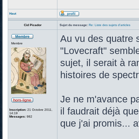
Haut
Cid Picador
Sujet du message:
Re: Liste des sujets d'articles
Au vu des quatre si
Membre
"Lovecraft" semble 
sujet, il serait à 
histoires de spect
Je ne m'avance pa
il faudrait déjà qu
Inscription:
21 Octobre 2011,
14:19
Messages:
982
que j'ai promis...