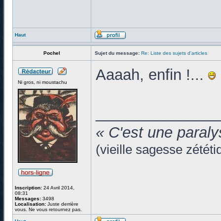
Haut
Pochel
Sujet du message:
Re: Liste des sujets d'articles
Aaaah, enfin !...
Ni gros, ni moustachu
______________
« C'est une paraly
(vieille sagesse zététi
Inscription:
24 Avril 2014,
08:31
Messages:
3498
Localisation:
Juste derrière
vous. Ne vous retournez pas.