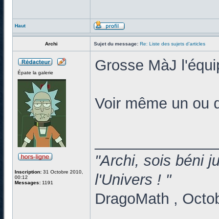
Haut
Archi
Sujet du message:
Re: Liste des sujets d'articles
Grosse MàJ l'équip
Épate la galerie
Voir même un ou d
______________
"Archi, sois béni 
Inscription:
31 Octobre 2010,
l'Univers ! "
00:12
Messages:
1191
DragoMath , Octo