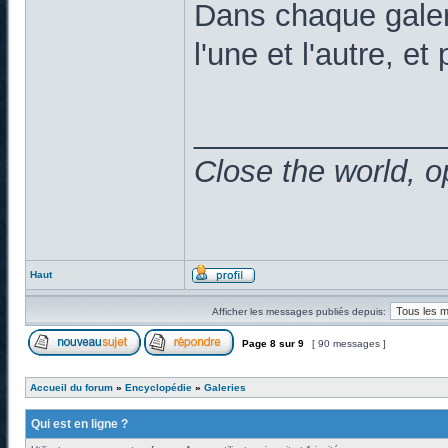
Dans chaque galeri
l'une et l'autre, et 
______________
Close the world, o
Haut
Afficher les messages publiés depuis:
Page
8
sur
9
[ 90 messages ]
Accueil du forum
»
Encyclopédie
»
Galeries
Qui est en ligne ?