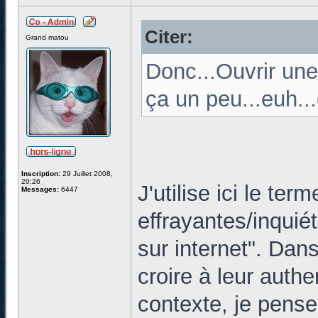
Citer:
Grand matou
Donc...Ouvrir une
ça un peu...euh..
Inscription:
29 Juillet 2008,
20:26
J'utilise ici le te
Messages:
6447
effrayantes/inqui
sur internet". Da
croire à leur authe
contexte, je pense