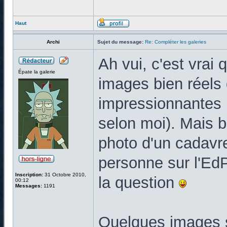
Haut
Archi
Sujet du message:
Re: Compléter les galeries
Ah vui, c'est vrai
Épate la galerie
images bien réels 
impressionnantes (
selon moi). Mais b
photo d'un cadavr
personne sur l'EdP
Inscription:
31 Octobre 2010,
la question
00:12
Messages:
1191
Quelques images s