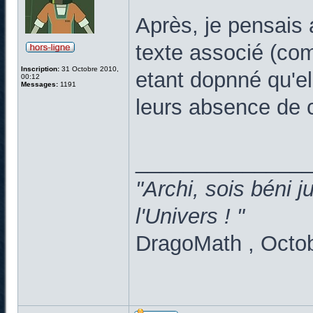
Après, je pensais 
texte associé (c
Inscription:
31 Octobre 2010,
etant dopnné qu'e
00:12
Messages:
1191
leurs absence de c
______________
"Archi, sois béni 
l'Univers ! "
DragoMath , Octo