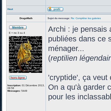
Haut
DragoMath
Sujet du message:
Re: Compléter les galeries
Archi : je pensai
E = mc 3 ou 4
publiées dans ce s
ménager...
(
reptilien légenda
'cryptide', ça veut
On a qu'à garder c
Inscription:
01 Décembre 2013,
09:58
Messages:
5449
pour les inclassab