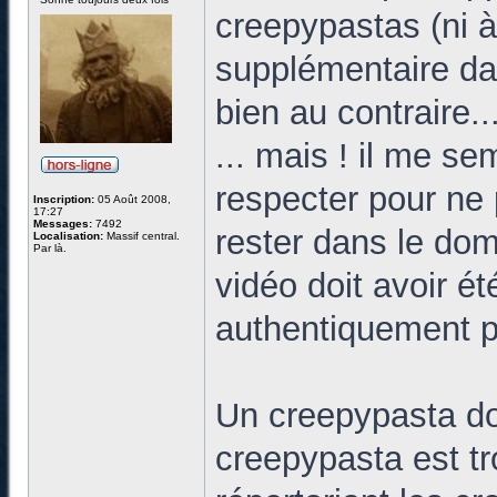
creepypastas (ni à
supplémentaire dan
bien au contraire..
... mais ! il me se
respecter pour ne 
Inscription:
05 Août 2008,
17:27
Messages:
7492
rester dans le dom
Localisation:
Massif central.
Par là.
vidéo doit avoir é
authentiquement 
Un creepypasta do
creepypasta est tr