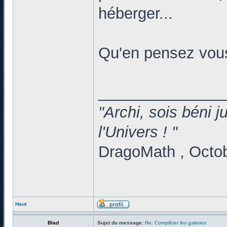
héberger...
Qu'en pensez vou
______________
"Archi, sois béni 
l'Univers ! "
DragoMath , Octo
Haut
Blad
Sujet du message:
Re: Compléter les galeries