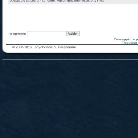
Utilisateurs parcourant ce forum : Aucun utilisateur inscrit et 1 invité
Rechercher:
Développé par
Traduction f
© 2008-2015 Encyclopédie du Paranormal