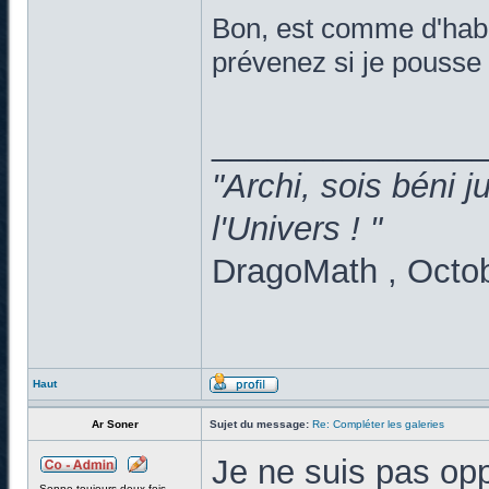
Bon, est comme d'habit
prévenez si je pousse 
______________
"Archi, sois béni 
l'Univers ! "
DragoMath , Octo
Haut
Ar Soner
Sujet du message:
Re: Compléter les galeries
Je ne suis pas opp
Sonne toujours deux fois