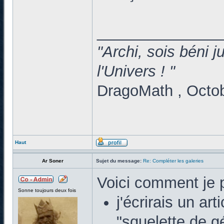
______________
"Archi, sois béni 
l'Univers ! "
DragoMath , Octo
Haut
Ar Soner
Sujet du message:
Re: Compléter les galeries
Voici comment je 
Sonne toujours deux fois
j'écrirais un ar
"squelette de g