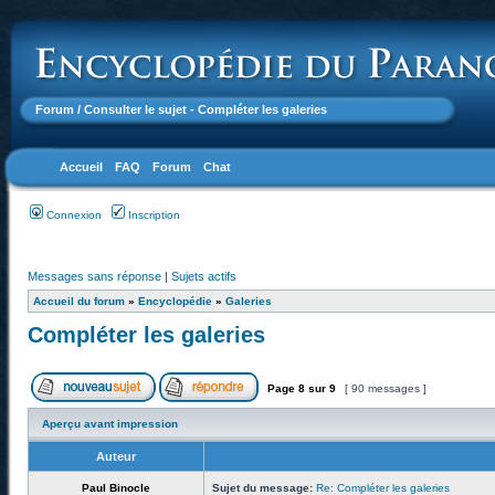
Forum
/ Consulter le sujet - Compléter les galeries
Accueil
FAQ
Forum
Chat
Connexion
Inscription
Messages sans réponse
|
Sujets actifs
Accueil du forum
»
Encyclopédie
»
Galeries
Compléter les galeries
Page
8
sur
9
[ 90 messages ]
Aperçu avant impression
Auteur
Paul Binocle
Sujet du message:
Re: Compléter les galeries