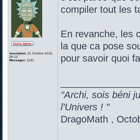
compiler tout les 
En revanche, les c
la que ca pose souc
Inscription:
31 Octobre 2010,
pour savoir quoi fai
00:12
Messages:
1191
______________
"Archi, sois béni 
l'Univers ! "
DragoMath , Octo