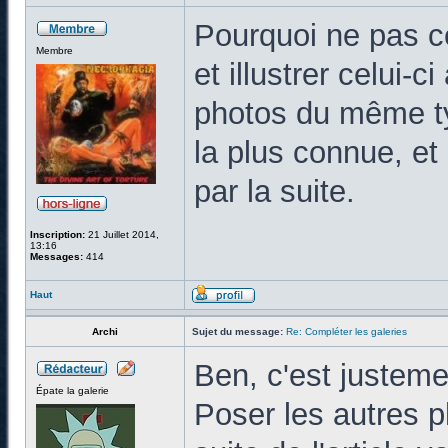
Pourquoi ne pas ce
Membre
et illustrer celui-
photos du même ty
la plus connue, et
par la suite.
Inscription:
21 Juillet 2014,
13:16
Messages:
414
Haut
Archi
Sujet du message:
Re: Compléter les galeries
Ben, c'est justeme
Épate la galerie
Poser les autres p