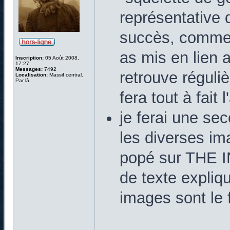
représentative 
succès, comme t
as mis en lien a
Inscription:
05 Août 2008,
17:27
Messages:
7492
retrouve réguli
Localisation:
Massif central.
Par là.
fera tout à fait l
je ferai une sec
les diverses im
popé sur THE I
de texte expliqu
images sont le 