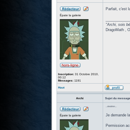
Parfait, c'est
Épate la galerie
____________
"Archi, sois bé
DragoMath , O
Inscription:
31 Octobre 2010,
00:12
Messages:
1191
Haut
Archi
Sujet du message
...doublon...
Je demande la p
Épate la galerie
Permission ac