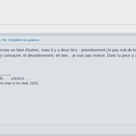
:
Re: Compléter les galeries
evrais en faire d'autres, mais il y a deux hics : premièrement j'ai pas mal de
y consacrer, et deuxièmement, eh ben... je suis pas motivé. Donc tu peux y all
_____
lh . . . chchch . . .
he Rats in the Wall
, 1923]