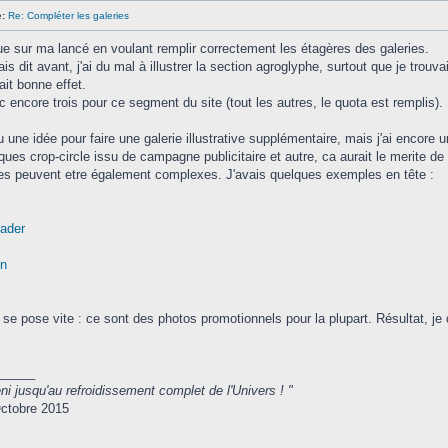
:
Re: Compléter les galeries
ue sur ma lancé en voulant remplir correctement les étagères des galeries.
s dit avant, j'ai du mal à illustrer la section agroglyphe, surtout que je trouva
ait bonne effet.
c encore trois pour ce segment du site (tout les autres, le quota est remplis).
u une idée pour faire une galerie illustrative supplémentaire, mais j'ai encore u
ques crop-circle issu de campagne publicitaire et autre, ca aurait le merite de 
s peuvent etre également complexes. J'avais quelques exemples en tête :
ader
on
 se pose vite : ce sont des photos promotionnels pour la plupart. Résultat, je
_____
ni jusqu'au refroidissement complet de l'Univers ! "
ctobre 2015