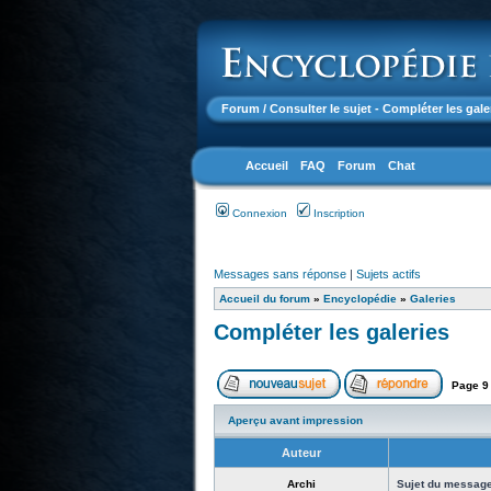
Forum
/ Consulter le sujet - Compléter les gale
Accueil
FAQ
Forum
Chat
Connexion
Inscription
Messages sans réponse
|
Sujets actifs
Accueil du forum
»
Encyclopédie
»
Galeries
Compléter les galeries
Page
9
Aperçu avant impression
Auteur
Archi
Sujet du message