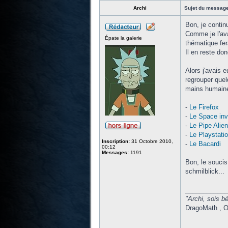
Archi
Sujet du message
Bon, je contin
Comme je l'avai
Épate la galerie
thématique fer
Il en reste don
Alors j'avais e
regrouper quel
mains humaine
-
Le Firefox
-
Le Space inv
-
Le Pipe Alien
-
Le Playstati
Inscription:
31 Octobre 2010,
-
Le Bacardi
00:12
Messages:
1191
Bon, le soucis
schmilblick...
____________
"Archi, sois bé
DragoMath , O