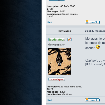
Inscription:
05 Août 2008,
17:27
Messages:
7492
Localisation:
Massif central.
Par là.
Haut
Herr Magog
Sujet du message
Moi aussi je d
le temps de m'
Übertypografer
donner.
____________
Ungl unl . . . rr
[H.P. Lovecraft,
T
Inscription:
26 Novembre 2008,
18:29
Messages:
5299
Localisation:
Großostn
Haut