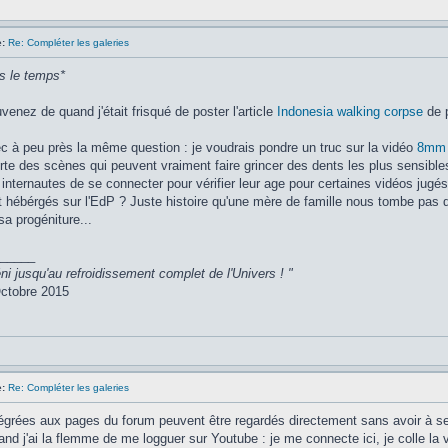
:
Re: Compléter les galeries
s le temps*
enez de quand j'était frisqué de poster l'article
Indonesia walking corpse
de p
c à peu près la même question : je voudrais pondre un truc sur la vidéo
8mm f
rte des scènes qui peuvent vraiment faire grincer des dents les plus sensibl
nternautes de se connecter pour vérifier leur age pour certaines vidéos jugé
nt hébérgés sur l'EdP ? Juste histoire qu'une mère de famille nous tombe pas
sa progéniture...
_____
ni jusqu'au refroidissement complet de l'Univers ! "
ctobre 2015
:
Re: Compléter les galeries
égrées aux pages du forum peuvent être regardés directement sans avoir à se
quand j'ai la flemme de me logguer sur Youtube : je me connecte ici, je colle la