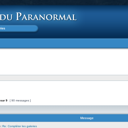
ries
sur
9
[ 90 messages ]
Message
:
Re: Compléter les galeries