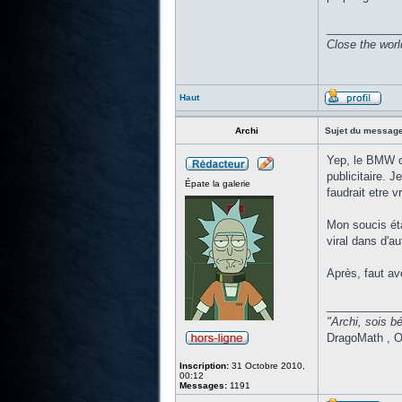
____________
Close the worl
Haut
Archi
Sujet du message
Yep, le BMW cr
publicitaire. J
Épate la galerie
faudrait etre 
Mon soucis éta
viral dans d'au
Après, faut avo
____________
"Archi, sois bé
DragoMath , O
Inscription:
31 Octobre 2010,
00:12
Messages:
1191