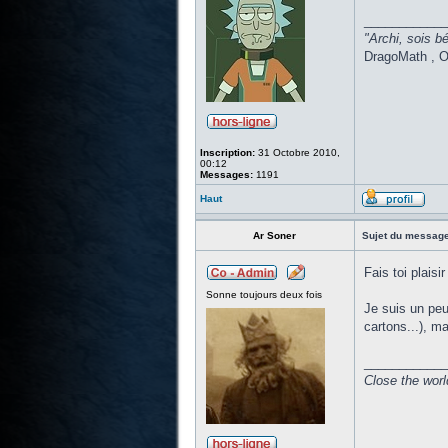
____________
"Archi, sois bé
DragoMath , O
Inscription:
31 Octobre 2010,
00:12
Messages:
1191
Haut
Ar Soner
Sujet du message
Fais toi plaisi
Sonne toujours deux fois
Je suis un peu
cartons...), ma
____________
Close the worl