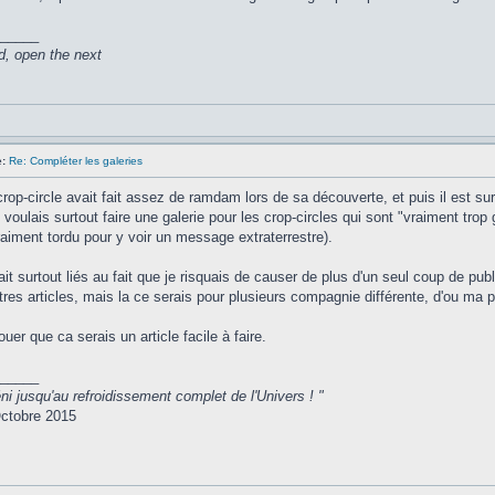
_____
d, open the next
:
Re: Compléter les galeries
op-circle avait fait assez de ramdam lors de sa découverte, et puis il est sur
e voulais surtout faire une galerie pour les crop-circles qui sont "vraiment trop
vraiment tordu pour y voir un message extraterrestre).
it surtout liés au fait que je risquais de causer de plus d'un seul coup de pu
tres articles, mais la ce serais pour plusieurs compagnie différente, d'ou ma pe
uer que ca serais un article facile à faire.
_____
ni jusqu'au refroidissement complet de l'Univers ! "
ctobre 2015