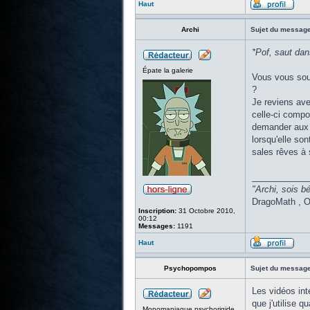
Haut
Archi
Sujet du message
*Pof, saut dan
Épate la galerie
Vous vous souv
?
Je reviens ave
celle-ci compo
demander aux i
lorsqu'elle so
sales rêves à 
____________
"Archi, sois bé
DragoMath , O
Inscription:
31 Octobre 2010,
00:12
Messages:
1191
Haut
Psychopompos
Sujet du message
Les vidéos int
que j'utilise 
Monomaniaque psychorigide