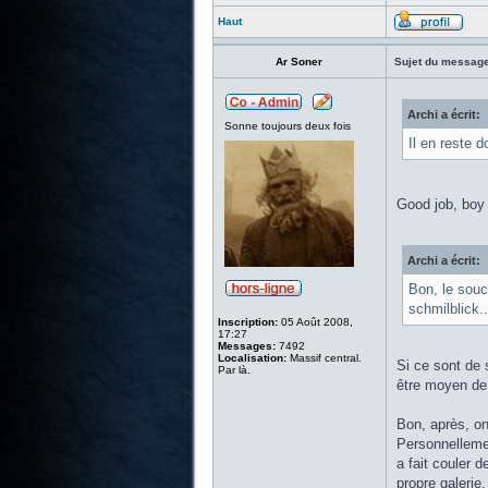
Haut
Ar Soner
Sujet du message
Archi a écrit:
Sonne toujours deux fois
Il en reste d
Good job, boy
Archi a écrit:
Bon, le souc
schmilblick..
Inscription:
05 Août 2008,
17:27
Messages:
7492
Localisation:
Massif central.
Si ce sont de s
Par là.
être moyen de 
Bon, après, on 
Personnellement
a fait couler d
propre galerie.