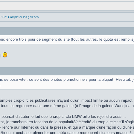
:
Re: Compléter les galeries
onc encore trois pour ce segment du site (tout les autres, le quota est remplis)
 !
is se pose vite : ce sont des photos promotionnels pour la plupart. Résultat, 
.
imples crop-circles publicitaires n'ayant qu'un impact limité ou aucun impact su
tous les regrouper dans une même galerie (à l'image de la galerie Wandjina 
pourrait discuter le fait que le crop-circle BMW aille les rejoindre aussi...
, je trancherai en fonction de la popularité/célébrité du crop-circle : s'il s'agit
e l'encre sur Internet ou dans la presse, et qui a marqué d'une façon ou d'une a
 Sinon, il peut aller alimenter une méta-galerie regroupant plusieurs images !