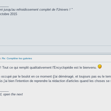
_____
ni jusqu'au refroidissement complet de l'Univers ! "
ctobre 2015
:
Re: Compléter les galeries
r ! Tout ce qui remplit qualitativement l'Encyclopédie est le bienvenu.
 occupé par le boulot en ce moment (j'ai déménagé, et toujours pas eu le tem
is j'ai bien l'intention de reprendre la rédaction d'articles quand les choses s
_____
d, open the next