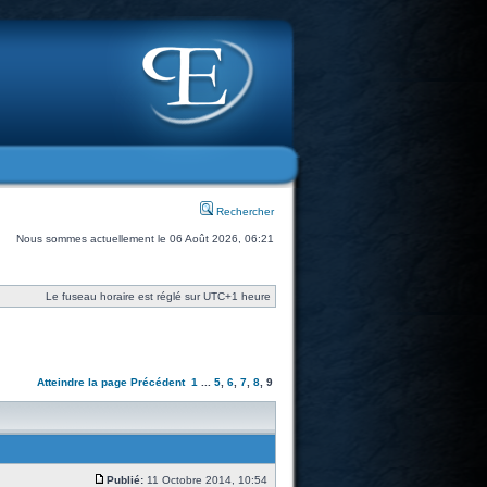
Rechercher
Nous sommes actuellement le 06 Août 2026, 06:21
Le fuseau horaire est réglé sur UTC+1 heure
Atteindre la page
Précédent
1
...
5
,
6
,
7
,
8
,
9
Publié:
11 Octobre 2014, 10:54