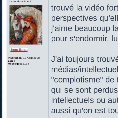
Lueur dans la nuit
trouvé la vidéo for
perspectives qu'ell
j'aime beaucoup la 
pour s'endormir, lu
J'ai toujours trouv
Inscription:
13 Août 2008,
12:14
Messages:
6173
médias/intellectue
"complotisme" de t
qui se sont perdu
intellectuels ou a
aussi qu'on est tou