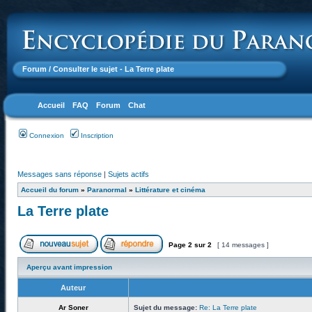
Forum
/ Consulter le sujet - La Terre plate
Accueil
FAQ
Forum
Chat
Connexion
Inscription
Messages sans réponse
|
Sujets actifs
Accueil du forum
»
Paranormal
»
Littérature et cinéma
La Terre plate
Page
2
sur
2
[ 14 messages ]
Aperçu avant impression
Auteur
Ar Soner
Sujet du message:
Re: La Terre plate