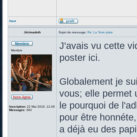
Haut
Jérimadeth
Sujet du message:
Re: La Terre plate
J'avais vu cette vi
Membre
poster ici.
Globalement je sui
vous; elle permet 
le pourquoi de l'a
Inscription:
22 Mai 2019, 12:49
Messages:
393
pour être honnéte,
a déjà eu des pap