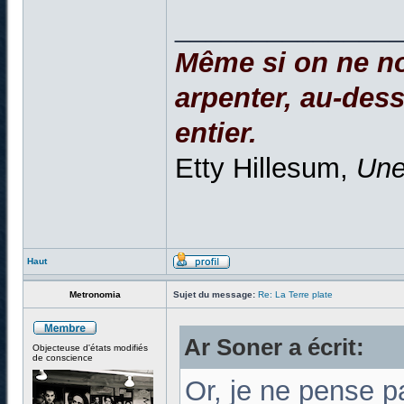
______________
Même si on ne no
arpenter, au-dessu
entier.
Etty Hillesum,
Une
Haut
Metronomia
Sujet du message:
Re: La Terre plate
Ar Soner a écrit:
Objecteuse d'états modifiés
de conscience
Or, je ne pense pa