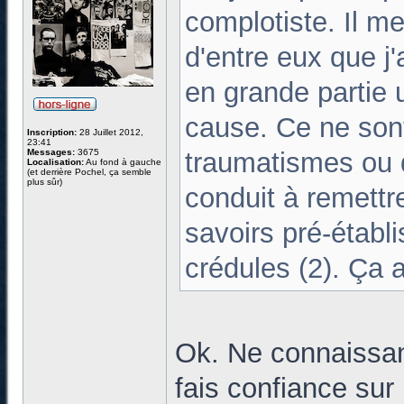
complotiste. Il m
d'entre eux que j'a
en grande partie 
cause. Ce ne son
Inscription:
28 Juillet 2012,
23:41
Messages:
3675
traumatismes ou 
Localisation:
Au fond à gauche
(et derrière Pochel, ça semble
plus sûr)
conduit à remettre
savoirs pré-établi
crédules (2). Ça a
Ok. Ne connaissant 
fais confiance sur