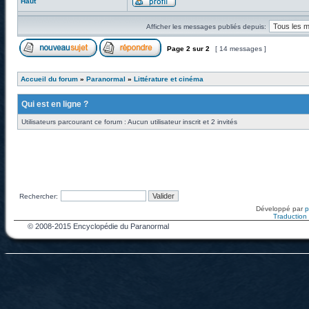
Haut
Afficher les messages publiés depuis:
Page
2
sur
2
[ 14 messages ]
Accueil du forum
»
Paranormal
»
Littérature et cinéma
Qui est en ligne ?
Utilisateurs parcourant ce forum : Aucun utilisateur inscrit et 2 invités
Rechercher:
Développé par
Traduction f
© 2008-2015 Encyclopédie du Paranormal