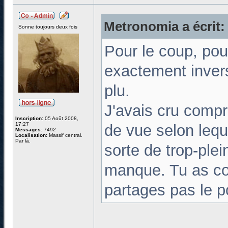
Metronomia a écrit:
Sonne toujours deux fois
Pour le coup, pour
exactement invers
plu.
J'avais cru compr
Inscription:
05 Août 2008,
17:27
de vue selon leque
Messages:
7492
Localisation:
Massif central.
Par là.
sorte de trop-plei
manque. Tu as co
partages pas le p