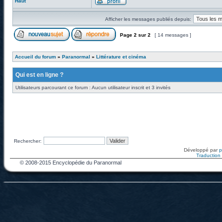
Haut
Afficher les messages publiés depuis:
Page
2
sur
2
[ 14 messages ]
Accueil du forum
»
Paranormal
»
Littérature et cinéma
Qui est en ligne ?
Utilisateurs parcourant ce forum : Aucun utilisateur inscrit et 3 invités
Rechercher:
Développé par
Traduction f
© 2008-2015 Encyclopédie du Paranormal