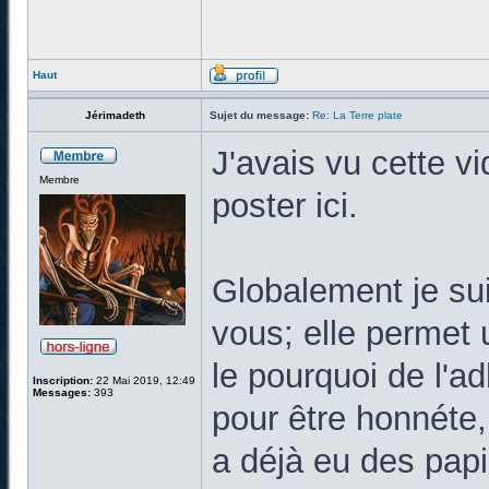
Haut
Jérimadeth
Sujet du message:
Re: La Terre plate
J'avais vu cette vi
Membre
poster ici.
Globalement je sui
vous; elle permet 
le pourquoi de l'a
Inscription:
22 Mai 2019, 12:49
Messages:
393
pour être honnéte,
a déjà eu des pap