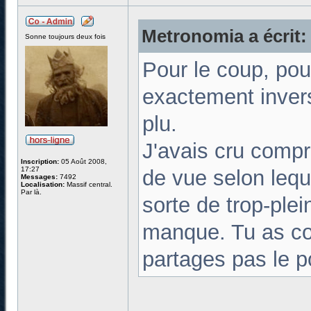
Metronomia a écrit:
Sonne toujours deux fois
Pour le coup, pour
exactement invers
plu.
J'avais cru compr
Inscription:
05 Août 2008,
17:27
de vue selon leque
Messages:
7492
Localisation:
Massif central.
Par là.
sorte de trop-plei
manque. Tu as co
partages pas le p