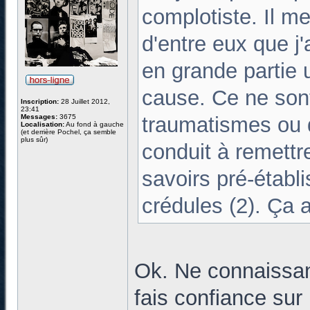
complotiste. Il m
d'entre eux que j'a
en grande partie 
cause. Ce ne son
Inscription:
28 Juillet 2012,
23:41
Messages:
3675
traumatismes ou 
Localisation:
Au fond à gauche
(et derrière Pochel, ça semble
plus sûr)
conduit à remettre
savoirs pré-établi
crédules (2). Ça a
Ok. Ne connaissant 
fais confiance sur