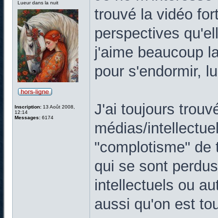
Lueur dans la nuit
trouvé la vidéo for
perspectives qu'ell
j'aime beaucoup la 
pour s'endormir, lu
J'ai toujours trouv
Inscription:
13 Août 2008,
12:14
Messages:
6174
médias/intellectue
"complotisme" de t
qui se sont perdu
intellectuels ou a
aussi qu'on est tou