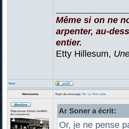
______________
Même si on ne no
arpenter, au-dessu
entier.
Etty Hillesum,
Une
Haut
Metronomia
Sujet du message:
Re: La Terre plate
Ar Soner a écrit:
Objecteuse d'états modifiés
de conscience
Or, je ne pense pa