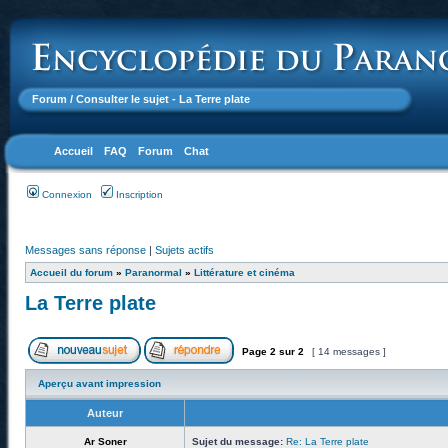
Forum
/ Consulter le sujet - La Terre plate
Accueil
FAQ
Forum
Chat
Connexion
Inscription
Messages sans réponse
|
Sujets actifs
Accueil du forum
»
Paranormal
»
Littérature et cinéma
La Terre plate
Page
2
sur
2
[ 14 messages ]
Aperçu avant impression
Auteur
Ar Soner
Sujet du message:
Re: La Terre plate