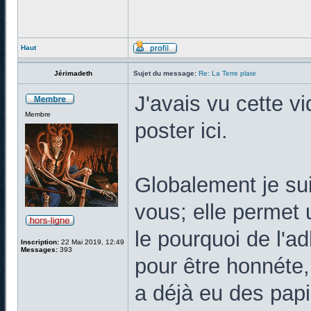
Haut
Jérimadeth
Sujet du message:
Re: La Terre plate
J'avais vu cette vi
Membre
poster ici.
Globalement je sui
vous; elle permet 
le pourquoi de l'a
Inscription:
22 Mai 2019, 12:49
Messages:
393
pour être honnéte,
a déjà eu des pap