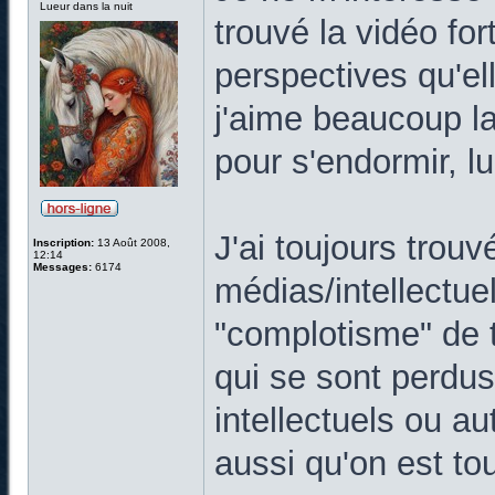
Lueur dans la nuit
trouvé la vidéo for
perspectives qu'ell
j'aime beaucoup la 
pour s'endormir, lu
J'ai toujours trouv
Inscription:
13 Août 2008,
12:14
Messages:
6174
médias/intellectue
"complotisme" de t
qui se sont perdu
intellectuels ou a
aussi qu'on est tou