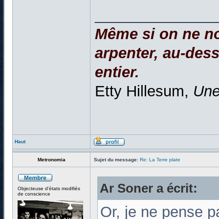
______________
Même si on ne no
arpenter, au-dessu
entier.
Etty Hillesum,
Une
Haut
Metronomia
Sujet du message:
Re: La Terre plate
Ar Soner a écrit:
Objecteuse d'états modifiés
de conscience
Or, je ne pense pa