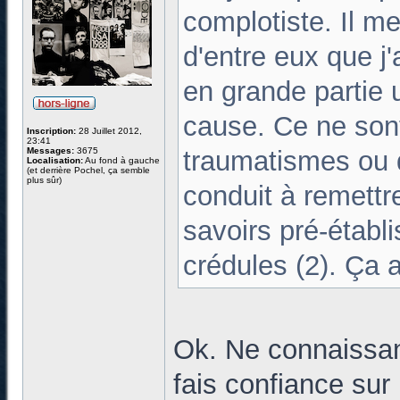
complotiste. Il m
d'entre eux que j'a
en grande partie 
cause. Ce ne son
Inscription:
28 Juillet 2012,
23:41
Messages:
3675
traumatismes ou 
Localisation:
Au fond à gauche
(et derrière Pochel, ça semble
plus sûr)
conduit à remettre
savoirs pré-établi
crédules (2). Ça a
Ok. Ne connaissant 
fais confiance sur