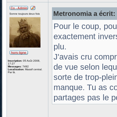
Metronomia a écrit:
Sonne toujours deux fois
Pour le coup, pour
exactement invers
plu.
J'avais cru compr
Inscription:
05 Août 2008,
17:27
de vue selon leque
Messages:
7492
Localisation:
Massif central.
Par là.
sorte de trop-plei
manque. Tu as co
partages pas le p