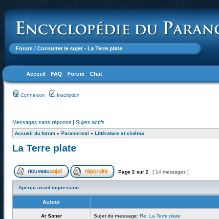
Forum
/ Consulter le sujet - La Terre plate
Accueil
FAQ
Forum
Chat
Connexion
Inscription
Messages sans réponse
|
Sujets actifs
Accueil du forum
»
Paranormal
»
Littérature et cinéma
La Terre plate
Page
2
sur
2
[ 14 messages ]
Aperçu avant impression
Auteur
Ar Soner
Sujet du message:
Re: La Terre plate