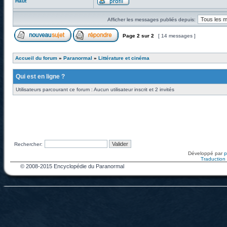
Haut
Afficher les messages publiés depuis:
Page
2
sur
2
[ 14 messages ]
Accueil du forum
»
Paranormal
»
Littérature et cinéma
Qui est en ligne ?
Utilisateurs parcourant ce forum : Aucun utilisateur inscrit et 2 invités
Rechercher:
Développé par
Traduction f
© 2008-2015 Encyclopédie du Paranormal