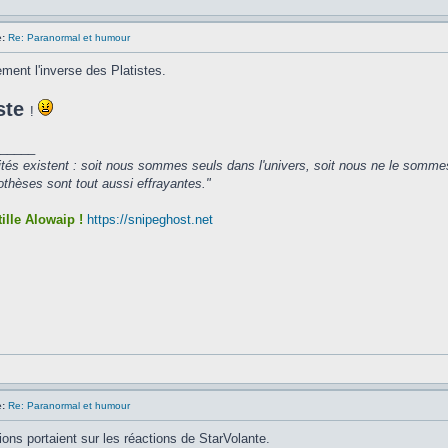
:
Re: Paranormal et humour
ment l'inverse des Platistes.
ste
!
_____
ités existent : soit nous sommes seuls dans l'univers, soit nous ne le somme
hèses sont tout aussi effrayantes."
ille Alowaip !
https://snipeghost.net
:
Re: Paranormal et humour
ions portaient sur les réactions de StarVolante.