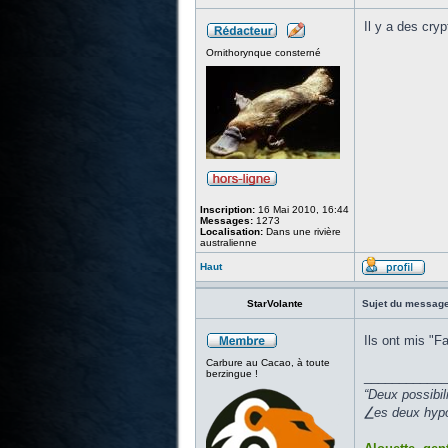
Il y a des cry
Ornithorynque consterné
Inscription:
16 Mai 2010, 16:44
Messages:
1273
Localisation:
Dans une rivière
australienne
Haut
StarVolante
Sujet du message
Ils ont mis "F
Carbure au Cacao, à toute
berzingue !
____________
“Deux possibil
⎳es deux hypot