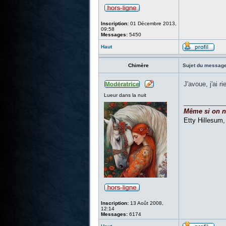
Inscription:
01 Décembre 2013,
09:58
Messages:
5450
Haut
Chimère
Sujet du message
J'avoue, j'ai r
Lueur dans la nuit
____________
Même si on ne 
Etty Hillesum
Inscription:
13 Août 2008,
12:14
Messages:
6174