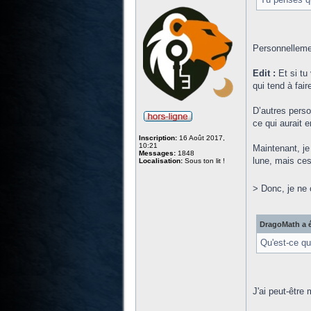
Personnellemen
Edit :
Et si tu
qui tend à fair
D’autres perso
ce qui aurait 
Inscription:
16 Août 2017,
10:21
Maintenant, je
Messages:
1848
lune, mais ces
Localisation:
Sous ton lit !
> Donc, je ne c
DragoMath a é
Qu'est-ce qui
J'ai peut-être