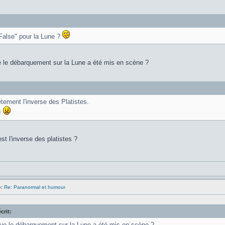
"False" pour la Lune ?
 le débarquement sur la Lune a été mis en scène ?
tement l'inverse des Platistes.
!
st l'inverse des platistes ?
:
Re: Paranormal et humour
crit:
ue le débarquement sur la Lune a été mis en scène ?