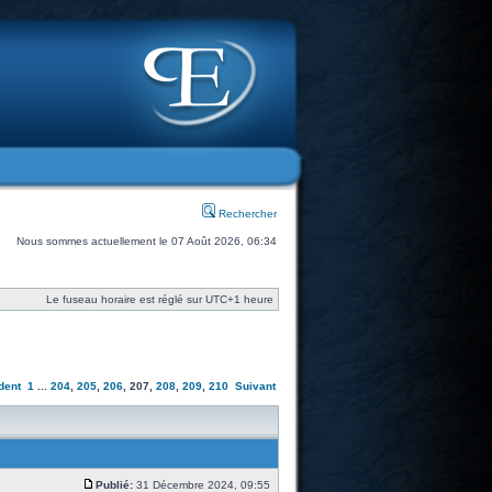
Rechercher
Nous sommes actuellement le 07 Août 2026, 06:34
Le fuseau horaire est réglé sur UTC+1 heure
dent
1
...
204
,
205
,
206
,
207
,
208
,
209
,
210
Suivant
Publié:
31 Décembre 2024, 09:55