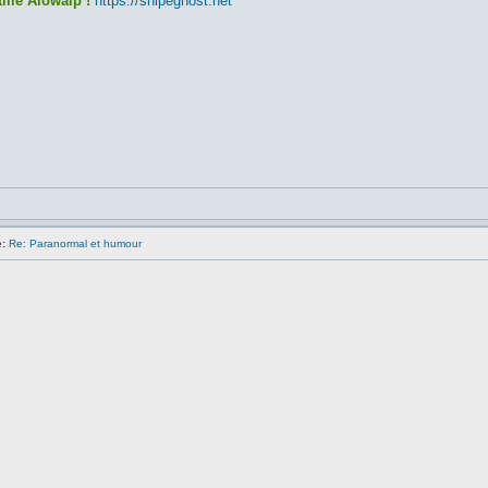
ille Alowaip !
https://snipeghost.net
:
Re: Paranormal et humour