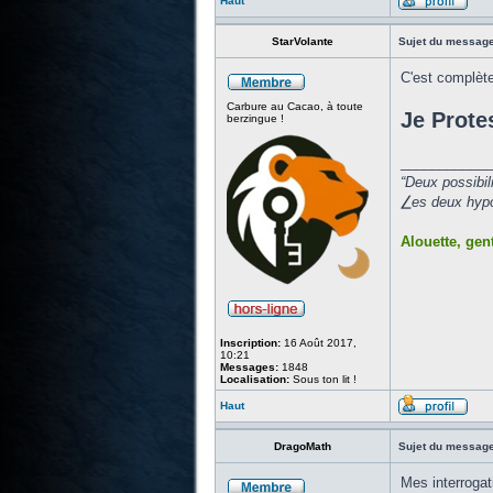
Haut
StarVolante
Sujet du message
C'est complète
Carbure au Cacao, à toute
Je Prote
berzingue !
____________
“Deux possibil
⎳es deux hypot
Alouette, gent
Inscription:
16 Août 2017,
10:21
Messages:
1848
Localisation:
Sous ton lit !
Haut
DragoMath
Sujet du message
Mes interrogat