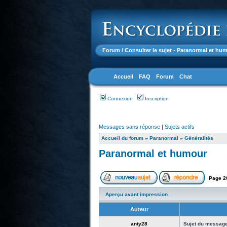
Forum
/ Consulter le sujet - Paranormal et hu
Accueil
FAQ
Forum
Chat
Connexion
Inscription
Messages sans réponse
|
Sujets actifs
Accueil du forum
»
Paranormal
»
Généralités
Paranormal et humour
Page
2
Aperçu avant impression
Auteur
anty28
Sujet du message