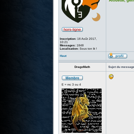
Alouette, gent
Inscription:
16 Août 2017,
10:21
Messages:
1848
Localisation:
Sous ton lit !
Haut
DragoMath
Sujet du message
E = mc 3 ou 4