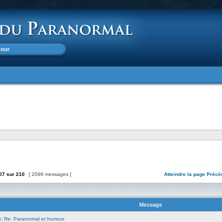
mour
07
sur
210
[ 2096 messages ]
Atteindre la page
Précé
Message
:
Re: Paranormal et humour