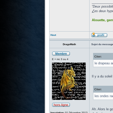
____________
“Deux possibil
⎳es deux hypot
Alouette, gent
Haut
DragoMath
Sujet du message
Citer:
E = mc 3 ou 4
le drapeau a
Il y a du soleil
Citer:
les ondes ra
Ah. Alors le g
Inscription:
01 Décembre 2013,