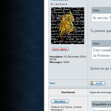
E = mc 3 ou 4
Citer:
Ils ont mis 
Tu penses que
Citer:
C'est complè
Je Proteste 
Inscription:
01 Décembre 2013,
09:58
Messages:
5450
Qu'est-ce qui e
Haut
StarVolante
Sujet du message
DragoMath a é
Carbure au Cacao, à toute
berzingue !
Tu penses q