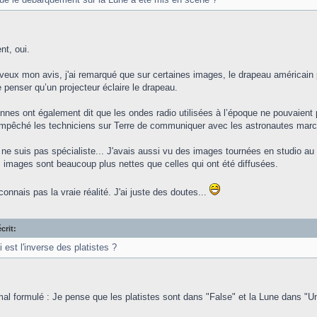
t, oui.
 veux mon avis, j'ai remarqué que sur certaines images, le drapeau américain p
e penser qu’un projecteur éclaire le drapeau.
nnes ont également dit que les ondes radio utilisées à l’époque ne pouvaient p
empêché les techniciens sur Terre de communiquer avec les astronautes march
 ne suis pas spécialiste... J'avais aussi vu des images tournées en studio au c
 images sont beaucoup plus nettes que celles qui ont été diffusées.
onnais pas la vraie réalité. J'ai juste des doutes...
crit:
 est l'inverse des platistes ?
 mal formulé : Je pense que les platistes sont dans "False" et la Lune dans "U