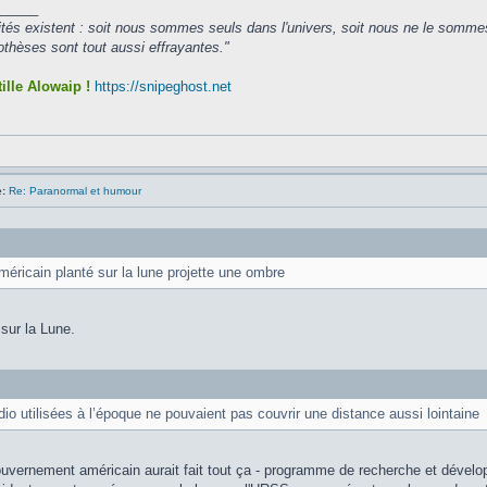
_____
ités existent : soit nous sommes seuls dans l'univers, soit nous ne le somme
hèses sont tout aussi effrayantes."
ille Alowaip !
https://snipeghost.net
:
Re: Paranormal et humour
méricain planté sur la lune projette une ombre
 sur la Lune.
dio utilisées à l’époque ne pouvaient pas couvrir une distance aussi lointaine
ouvernement américain aurait fait tout ça - programme de recherche et dével