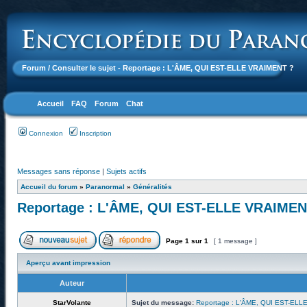
Forum
/ Consulter le sujet - Reportage : L'ÂME, QUI EST-ELLE VRAIMENT ?
Accueil
FAQ
Forum
Chat
Connexion
Inscription
Messages sans réponse
|
Sujets actifs
Accueil du forum
»
Paranormal
»
Généralités
Reportage : L'ÂME, QUI EST-ELLE VRAIMEN
Page
1
sur
1
[ 1 message ]
Aperçu avant impression
Auteur
StarVolante
Sujet du message:
Reportage : L'ÂME, QUI EST-EL