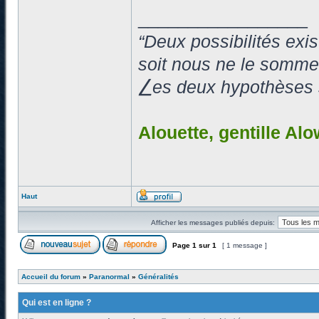
_________________
“Deux possibilités exi
soit nous ne le somme
⎳es deux hypothèses so
Alouette, gentille Alo
Haut
Afficher les messages publiés depuis:
Page
1
sur
1
[ 1 message ]
Accueil du forum
»
Paranormal
»
Généralités
Qui est en ligne ?