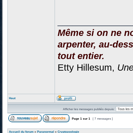
______________
Même si on ne no
arpenter, au-dessu
tout entier.
Etty Hillesum,
Une
Haut
Afficher les messages publiés depuis:
Page
1
sur
1
[ 7 messages ]
Accueil du forum
»
Paranormal
»
Cryptozoologie