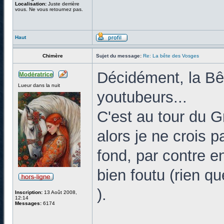
Localisation:
Juste derrière
vous. Ne vous retournez pas.
Haut
Chimère
Sujet du message:
Re: La bête des Vosges
Décidément, la Bê
Lueur dans la nuit
youtubeurs...
C'est au tour du 
alors je ne crois 
fond, par contre e
bien foutu (rien qu
).
Inscription:
13 Août 2008,
12:14
Messages:
6174