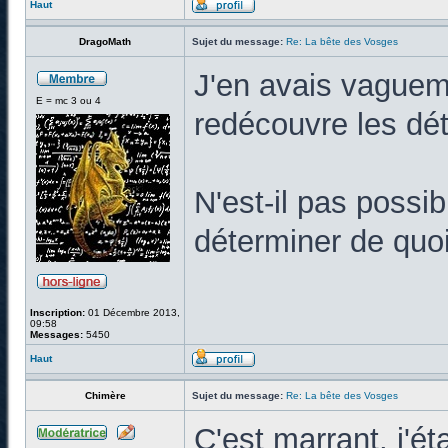
Haut
DragoMath
Sujet du message:
Re: La bête des Vosges
J'en avais vaguem
E = mc 3 ou 4
redécouvre les déta
N'est-il pas poss
déterminer de quoi 
Inscription:
01 Décembre 2013,
09:58
Messages:
5450
Haut
Chimère
Sujet du message:
Re: La bête des Vosges
C'est marrant, j'ét