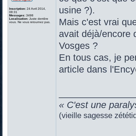
usine ?).
Inscription:
24 Avril 2014,
08:31
Messages:
3498
Mais c'est vrai que
Localisation:
Juste derrière
vous. Ne vous retournez pas.
avait déjà/encore 
Vosges ?
En tous cas, je pe
article dans l'Ency
______________
« C'est une paraly
(vieille sagesse zététi