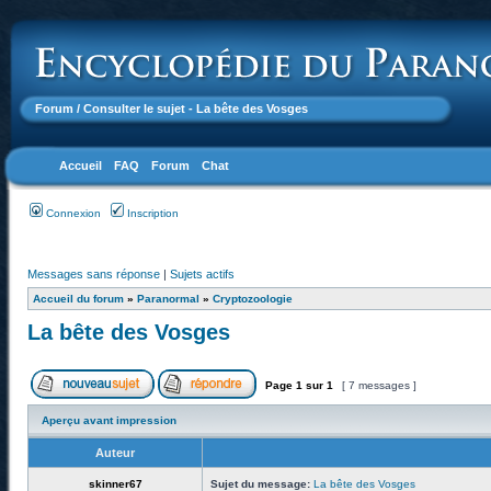
Forum
/ Consulter le sujet - La bête des Vosges
Accueil
FAQ
Forum
Chat
Connexion
Inscription
Messages sans réponse
|
Sujets actifs
Accueil du forum
»
Paranormal
»
Cryptozoologie
La bête des Vosges
Page
1
sur
1
[ 7 messages ]
Aperçu avant impression
Auteur
skinner67
Sujet du message:
La bête des Vosges