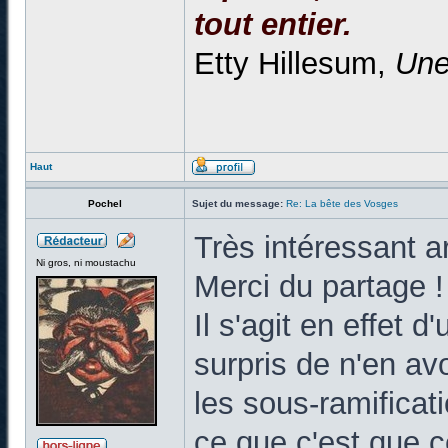
tout entier.
Etty Hillesum,
Une
Haut
Pochel
Sujet du message:
Re: La bête des Vosges
Très intéressant art
Ni gros, ni moustachu
Merci du partage !
Il s'agit en effet d
surpris de n'en av
les sous-ramificati
ce que c'est que c