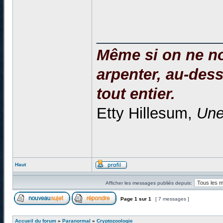
______________
Même si on ne no
arpenter, au-dessu
tout entier.
Etty Hillesum,
Une
Haut
Afficher les messages publiés depuis:
Page
1
sur
1
[ 7 messages ]
Accueil du forum
»
Paranormal
»
Cryptozoologie