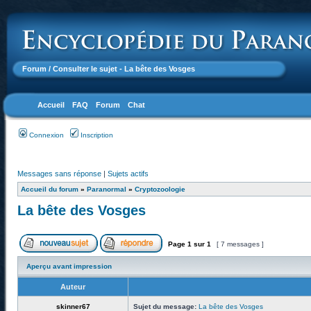
Forum
/ Consulter le sujet - La bête des Vosges
Accueil
FAQ
Forum
Chat
Connexion
Inscription
Messages sans réponse
|
Sujets actifs
Accueil du forum
»
Paranormal
»
Cryptozoologie
La bête des Vosges
Page
1
sur
1
[ 7 messages ]
Aperçu avant impression
Auteur
skinner67
Sujet du message:
La bête des Vosges