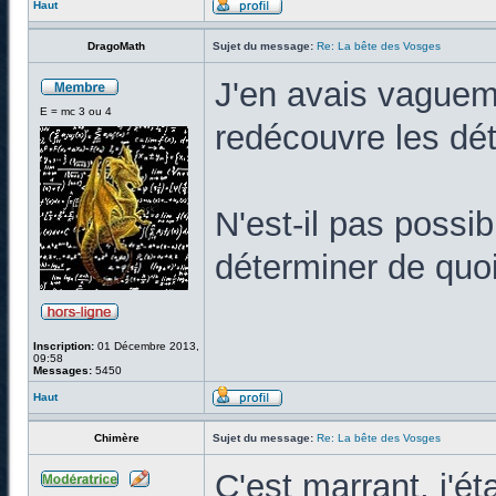
Haut
DragoMath
Sujet du message:
Re: La bête des Vosges
J'en avais vaguem
E = mc 3 ou 4
redécouvre les déta
N'est-il pas poss
déterminer de quoi 
Inscription:
01 Décembre 2013,
09:58
Messages:
5450
Haut
Chimère
Sujet du message:
Re: La bête des Vosges
C'est marrant, j'ét