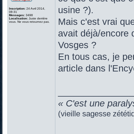
usine ?).
Inscription:
24 Avril 2014,
08:31
Messages:
3498
Mais c'est vrai que
Localisation:
Juste derrière
vous. Ne vous retournez pas.
avait déjà/encore 
Vosges ?
En tous cas, je pe
article dans l'Ency
______________
« C'est une paraly
(vieille sagesse zététi