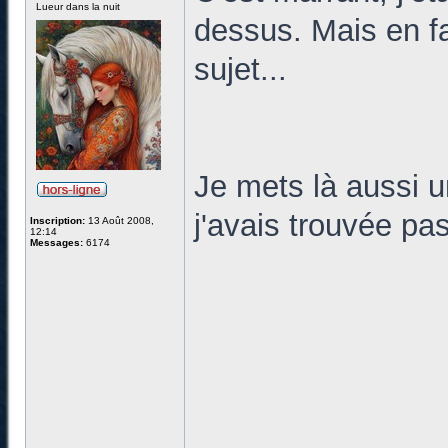
Lueur dans la nuit
dessus. Mais en fa
sujet...
Je mets là aussi 
j'avais trouvée pas
Inscription:
13 Août 2008,
12:14
Messages:
6174