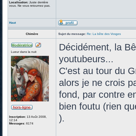
Localisation:
Juste derrière
vous. Ne vous retournez pas.
Haut
Chimère
Sujet du message:
Re: La bête des Vosges
Décidément, la Bê
Lueur dans la nuit
youtubeurs...
C'est au tour du 
alors je ne crois 
fond, par contre e
bien foutu (rien qu
).
Inscription:
13 Août 2008,
12:14
Messages:
6174