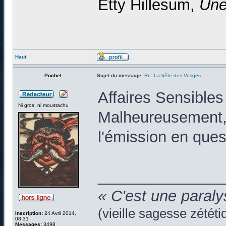
Etty Hillesum,
Une
Haut
Pochel
Sujet du message:
Re: La bête des Vosges
Affaires Sensibles 
Ni gros, ni moustachu
Malheureusement, j
l'émission en quest
______________
« C'est une paraly
(vieille sagesse zététi
Inscription:
24 Avril 2014,
08:31
Messages:
3498