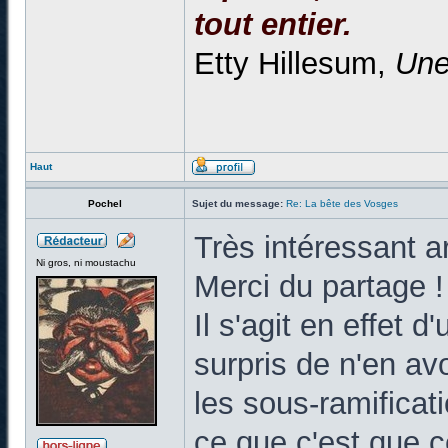
tout entier.
Etty Hillesum,
Une
Haut
Pochel
Sujet du message:
Re: La bête des Vosges
Très intéressant art
Ni gros, ni moustachu
Merci du partage !
Il s'agit en effet d
surpris de n'en av
les sous-ramificati
ce que c'est que c