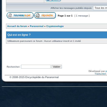
Afficher les messages publiés depuis:
Page
1
sur
1
[ 1 message ]
Accueil du forum
»
Paranormal
»
Cryptozoologie
Qui est en ligne ?
Utilisateurs parcourant ce forum : Aucun utilisateur inscrit et 1 invité
Rechercher:
Développé par
Traduction f
© 2008-2015 Encyclopédie du Paranormal