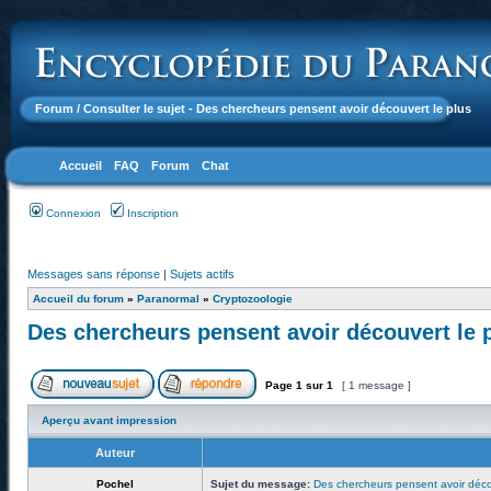
Forum
/ Consulter le sujet - Des chercheurs pensent avoir découvert le plus
Accueil
FAQ
Forum
Chat
Connexion
Inscription
Messages sans réponse
|
Sujets actifs
Accueil du forum
»
Paranormal
»
Cryptozoologie
Des chercheurs pensent avoir découvert le 
Page
1
sur
1
[ 1 message ]
Aperçu avant impression
Auteur
Pochel
Sujet du message:
Des chercheurs pensent avoir déco