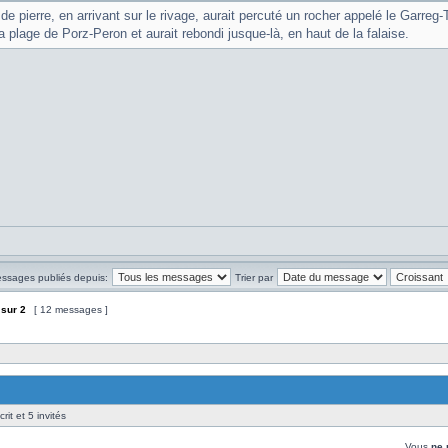
e pierre, en arrivant sur le rivage, aurait percuté un rocher appelé le Garreg-T
a plage de Porz-Peron et aurait rebondi jusque-là, en haut de la falaise.
essages publiés depuis:
Trier par
sur
2
[ 12 messages ]
rit et 5 invités
Vous
ne 