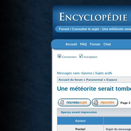
Forum
/ Consulter le sujet - Une météorite ser
Accueil
FAQ
Forum
Chat
Connexion
Inscription
Messages sans réponse
|
Sujets actifs
Accueil du forum
»
Paranormal
»
Espace
Une météorite serait tomb
Page
2
Aperçu avant impression
Auteur
Pochel
Sujet du message