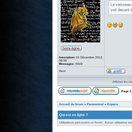
Le vaisseau d
voit devant l
Inscription:
01 Décembre 2013,
09:58
Messages:
5449
Haut
Afficher les m
Page
2
Accueil du forum
»
Paranormal
»
Espace
Qui est en ligne ?
Utilisateurs parcourant ce forum : Aucun utilisateur insc