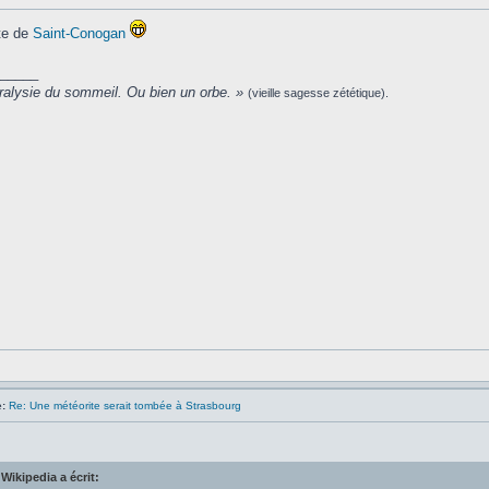
ite de
Saint-Conogan
_____
ralysie du sommeil. Ou bien un orbe. »
(vieille sagesse zététique).
:
Re: Une météorite serait tombée à Strasbourg
 Wikipedia a écrit: