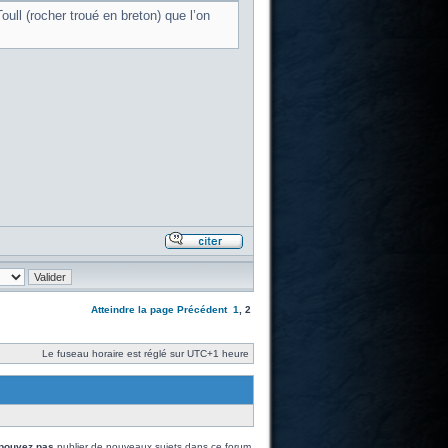
oull (rocher troué en breton) que l’on
Atteindre la page
Précédent
1
,
2
Le fuseau horaire est réglé sur UTC+1 heure
pouvez pas
publier de nouveaux sujets dans ce forum