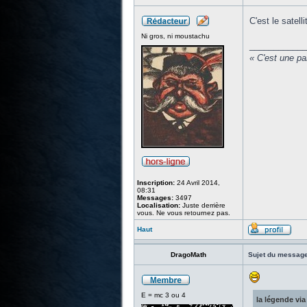
C'est le satell
Ni gros, ni moustachu
____________
« C'est une pa
Inscription:
24 Avril 2014,
08:31
Messages:
3497
Localisation:
Juste derrière
vous. Ne vous retournez pas.
Haut
DragoMath
Sujet du message
E = mc 3 ou 4
la légende via