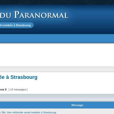
ait tombée à Strasbourg
ée à Strasbourg
sur
2
[ 12 messages ]
Message
:
Re: Une météorite serait tombée à Strasbourg