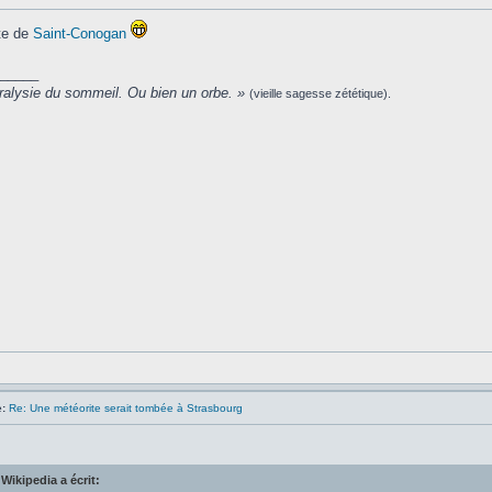
ite de
Saint-Conogan
_____
ralysie du sommeil. Ou bien un orbe. »
(vieille sagesse zététique).
:
Re: Une météorite serait tombée à Strasbourg
 Wikipedia a écrit: