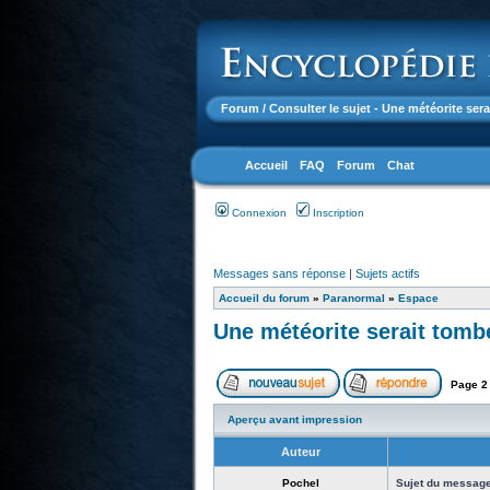
Forum
/ Consulter le sujet - Une météorite ser
Accueil
FAQ
Forum
Chat
Connexion
Inscription
Messages sans réponse
|
Sujets actifs
Accueil du forum
»
Paranormal
»
Espace
Une météorite serait tomb
Page
2
Aperçu avant impression
Auteur
Pochel
Sujet du message