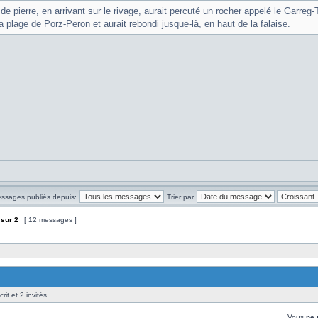
e pierre, en arrivant sur le rivage, aurait percuté un rocher appelé le Garreg-T
a plage de Porz-Peron et aurait rebondi jusque-là, en haut de la falaise.
essages publiés depuis:
Trier par
sur
2
[ 12 messages ]
rit et 2 invités
Vous
ne 