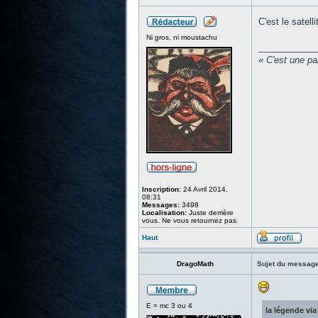
C'est le satell
Ni gros, ni moustachu
____________
« C'est une pa
Inscription:
24 Avril 2014,
08:31
Messages:
3498
Localisation:
Juste derrière
vous. Ne vous retournez pas.
Haut
DragoMath
Sujet du message
E = mc 3 ou 4
la légende via