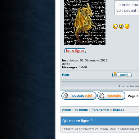
Le vaisseau d
voit devant l
Inscription:
01 Décembre 2013,
09:58
Messages:
5449
Haut
Afficher les m
Page
2
Accueil du forum
»
Paranormal
»
Espace
Qui est en ligne ?
Utilisateurs parcourant ce forum : Aucun utilisateur insc