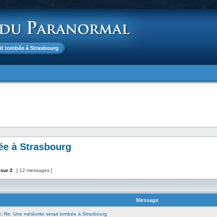
ait tombée à Strasbourg
ée à Strasbourg
sur
2
[ 12 messages ]
Message
:
Re: Une météorite serait tombée à Strasbourg