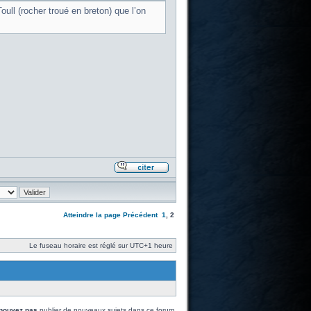
oull (rocher troué en breton) que l’on
Atteindre la page
Précédent
1
,
2
Le fuseau horaire est réglé sur UTC+1 heure
pouvez pas
publier de nouveaux sujets dans ce forum