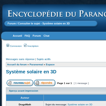
Forum
/ Consulter le sujet - Système solaire en 3D
Accueil
FAQ
Forum
Chat
Connexion
Inscription
Messages sans réponse
|
Sujets actifs
Accueil du forum
»
Paranormal
»
Espace
Système solaire en 3D
Page
1
sur
1
[ 1 message ]
Aperçu avant impression
Auteur
DragoMath
Sujet du message:
Système solaire en 3D