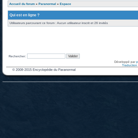
Accueil du forum
»
Paranormal
»
Espace
Qui est en ligne ?
Utilisateurs parcourant ce forum : Aucun utilisateur inscrit et 26 invités
Rechercher:
Développé par
Traduction f
© 2008-2015 Encyclopédie du Paranormal