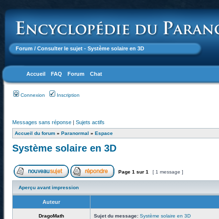
Forum
/ Consulter le sujet - Système solaire en 3D
Accueil
FAQ
Forum
Chat
Connexion
Inscription
Messages sans réponse
|
Sujets actifs
Accueil du forum
»
Paranormal
»
Espace
Système solaire en 3D
Page
1
sur
1
[ 1 message ]
Aperçu avant impression
Auteur
DragoMath
Sujet du message:
Système solaire en 3D