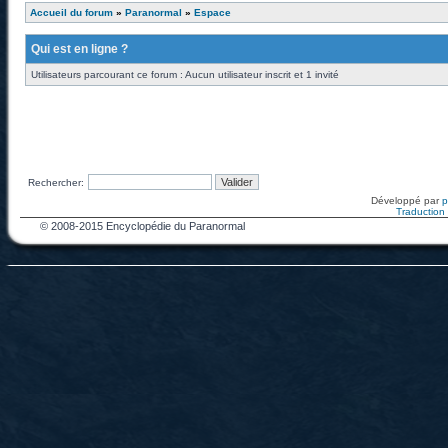
Accueil du forum
»
Paranormal
»
Espace
Qui est en ligne ?
Utilisateurs parcourant ce forum : Aucun utilisateur inscrit et 1 invité
Rechercher:
Développé par
Traduction f
© 2008-2015 Encyclopédie du Paranormal