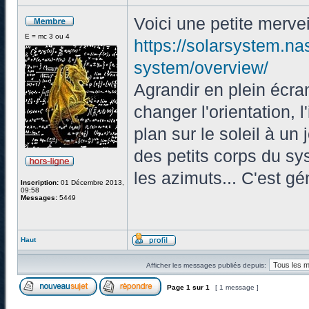
Voici une petite mervei
E = mc 3 ou 4
https://solarsystem.na
system/overview/
Agrandir en plein écra
changer l'orientation, 
plan sur le soleil à un j
des petits corps du s
les azimuts... C'est gén
Inscription:
01 Décembre 2013,
09:58
Messages:
5449
Haut
Afficher les messages publiés depuis:
Page
1
sur
1
[ 1 message ]