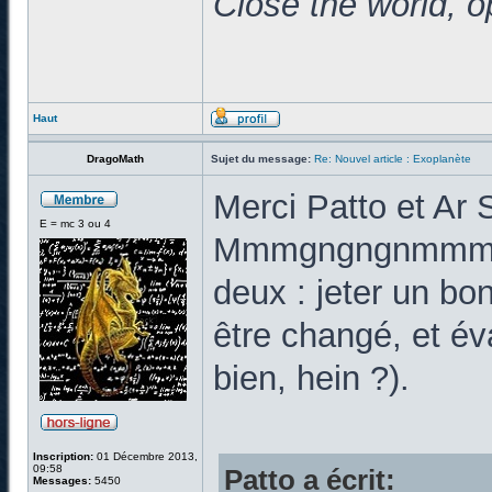
Close the world, o
Haut
DragoMath
Sujet du message:
Re: Nouvel article : Exoplanète
Merci Patto et Ar 
E = mc 3 ou 4
Mmmgngngnmmmgng
deux : jeter un bon
être changé, et éva
bien, hein ?).
Inscription:
01 Décembre 2013,
09:58
Patto a écrit:
Messages:
5450