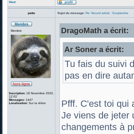
Haut
patto
Sujet du message:
Re: Nouvel article : Exoplanète
DragoMath a écrit:
Membre
Ar Soner a écrit:
Tu fais du suivi 
pas en dire auta
Inscription:
18 Novembre 2020,
12:02
Messages:
1447
Pfff. C'est toi qui
Localisation:
Sur ta rétine
Je viens de jeter 
changements à pr