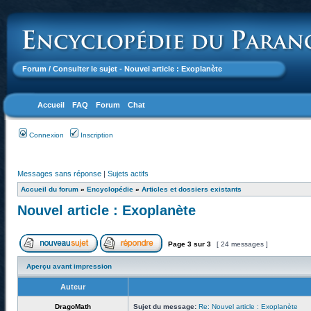
Forum
/ Consulter le sujet - Nouvel article : Exoplanète
Accueil
FAQ
Forum
Chat
Connexion
Inscription
Messages sans réponse
|
Sujets actifs
Accueil du forum
»
Encyclopédie
»
Articles et dossiers existants
Nouvel article : Exoplanète
Page
3
sur
3
[ 24 messages ]
Aperçu avant impression
Auteur
DragoMath
Sujet du message:
Re: Nouvel article : Exoplanète