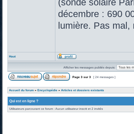
(sonde solaire Par
décembre : 690 000
lumière. Pas mal,
Haut
Afficher les messages publiés depuis:
Page
3
sur
3
[ 24 messages ]
Accueil du forum
»
Encyclopédie
»
Articles et dossiers existants
Qui est en ligne ?
Utilisateurs parcourant ce forum : Aucun utilisateur inscrit et 2 invités