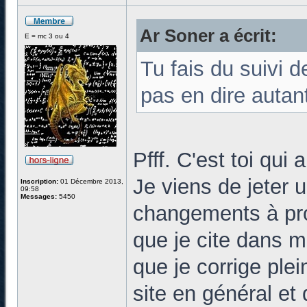
Ar Soner a écrit:
E = mc 3 ou 4
Tu fais du suivi d
pas en dire autan
Pfff. C'est toi qui 
Je viens de jeter u
Inscription:
01 Décembre 2013,
09:58
Messages:
5450
changements à pro
que je cite dans mo
que je corrige plei
site en général et d