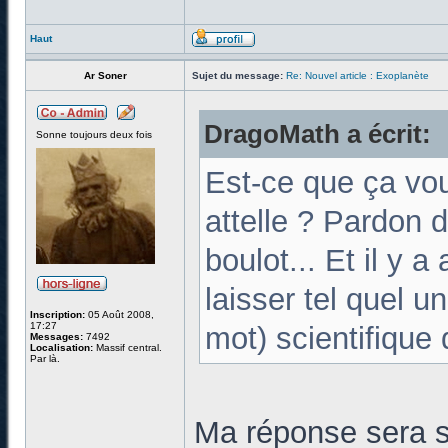
Haut
Ar Soner
Sujet du message:
Re: Nouvel article : Exoplanète
DragoMath a écrit:
Sonne toujours deux fois
Est-ce que ça vou
attelle ? Pardon 
boulot... Et il y a
laisser tel quel u
Inscription:
05 Août 2008,
17:27
mot) scientifique 
Messages:
7492
Localisation:
Massif central.
Par là.
Ma réponse sera 