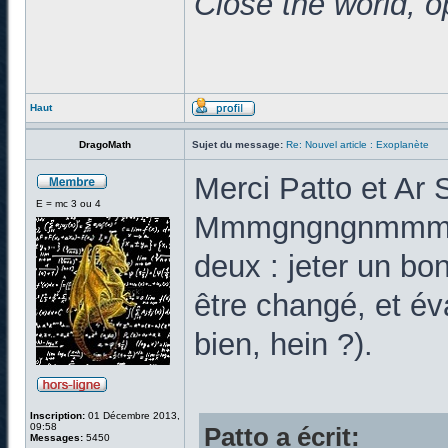
Close the world, o
Haut
DragoMath
Sujet du message:
Re: Nouvel article : Exoplanète
Merci Patto et Ar 
E = mc 3 ou 4
Mmmgngngnmmmgng
deux : jeter un bon
être changé, et éva
bien, hein ?).
Inscription:
01 Décembre 2013,
09:58
Patto a écrit:
Messages:
5450