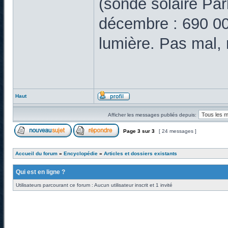
(sonde solaire Par
décembre : 690 000
lumière. Pas mal,
Haut
Afficher les messages publiés depuis:
Page
3
sur
3
[ 24 messages ]
Accueil du forum
»
Encyclopédie
»
Articles et dossiers existants
Qui est en ligne ?
Utilisateurs parcourant ce forum : Aucun utilisateur inscrit et 1 invité