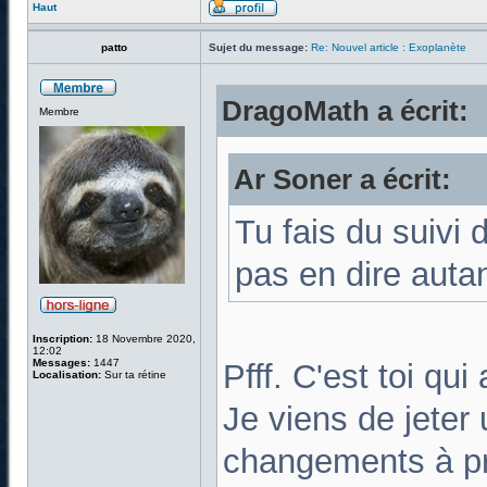
Haut
patto
Sujet du message:
Re: Nouvel article : Exoplanète
DragoMath a écrit:
Membre
Ar Soner a écrit:
Tu fais du suivi 
pas en dire auta
Inscription:
18 Novembre 2020,
12:02
Messages:
1447
Pfff. C'est toi qui
Localisation:
Sur ta rétine
Je viens de jeter 
changements à pr