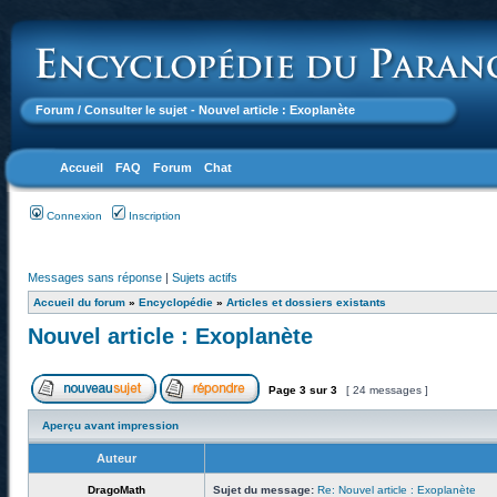
Forum
/ Consulter le sujet - Nouvel article : Exoplanète
Accueil
FAQ
Forum
Chat
Connexion
Inscription
Messages sans réponse
|
Sujets actifs
Accueil du forum
»
Encyclopédie
»
Articles et dossiers existants
Nouvel article : Exoplanète
Page
3
sur
3
[ 24 messages ]
Aperçu avant impression
Auteur
DragoMath
Sujet du message:
Re: Nouvel article : Exoplanète