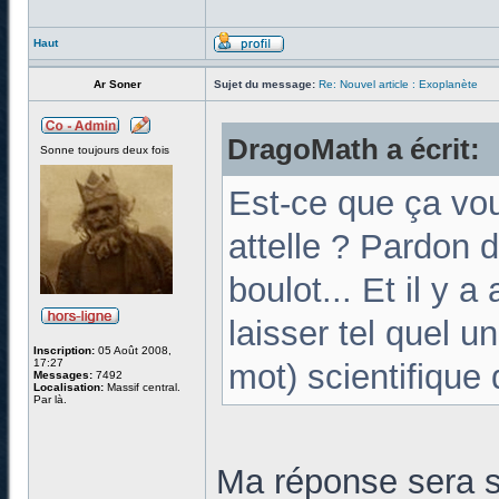
Haut
Ar Soner
Sujet du message:
Re: Nouvel article : Exoplanète
DragoMath a écrit:
Sonne toujours deux fois
Est-ce que ça vou
attelle ? Pardon 
boulot... Et il y a
laisser tel quel u
Inscription:
05 Août 2008,
17:27
mot) scientifique 
Messages:
7492
Localisation:
Massif central.
Par là.
Ma réponse sera 