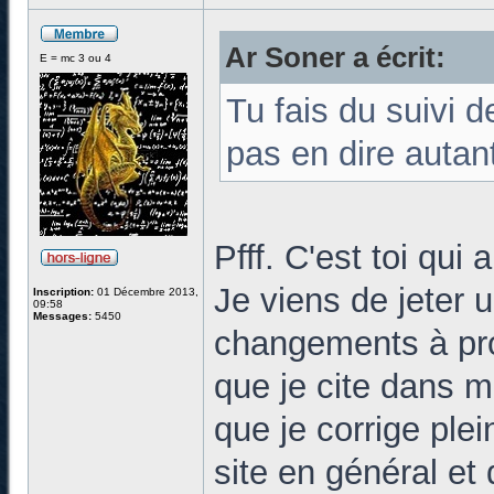
Ar Soner a écrit:
E = mc 3 ou 4
Tu fais du suivi d
pas en dire autan
Pfff. C'est toi qui 
Je viens de jeter u
Inscription:
01 Décembre 2013,
09:58
Messages:
5450
changements à pro
que je cite dans mo
que je corrige plei
site en général et d