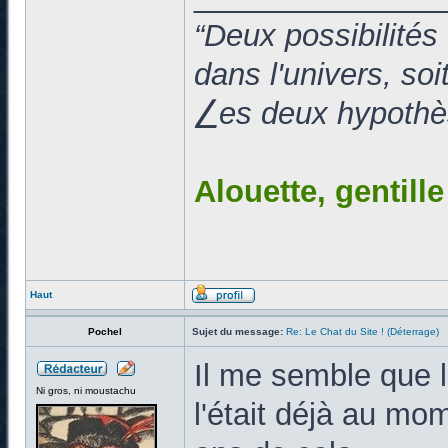
“Deux possibilités
dans l'univers, so
⎳es deux hypothès
Alouette, gentill
Haut
Pochel
Sujet du message:
Re: Le Chat du Site ! (Déterrage)
Il me semble que l
Ni gros, ni moustachu
l'était déjà au mom