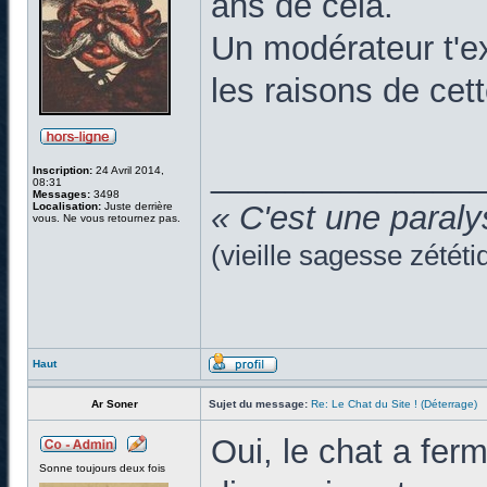
ans de cela.
Un modérateur t'e
les raisons de cett
______________
Inscription:
24 Avril 2014,
08:31
Messages:
3498
« C'est une paraly
Localisation:
Juste derrière
vous. Ne vous retournez pas.
(vieille sagesse zététi
Haut
Ar Soner
Sujet du message:
Re: Le Chat du Site ! (Déterrage)
Oui, le chat a fer
Sonne toujours deux fois