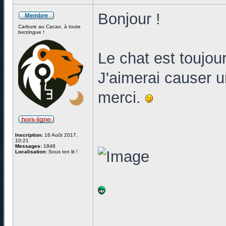
Bonjour !
Carbure au Cacao, à toute
berzingue !
Le chat est toujou
J'aimerai causer u
merci.
Inscription:
16 Août 2017,
10:21
Messages:
1848
Localisation:
Sous ton lit !
______________