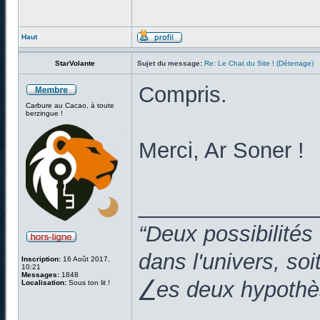
Haut
StarVolante
Sujet du message:
Re: Le Chat du Site ! (Déterrage)
Compris.
Carbure au Cacao, à toute
berzingue !
Merci, Ar Soner !
______________
“Deux possibilités
dans l'univers, so
Inscription:
16 Août 2017,
10:21
Messages:
1848
⎳es deux hypothès
Localisation:
Sous ton lit !