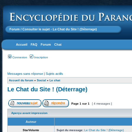
Forum
/ Consulter le sujet - Le Chat du Site ! (Déterrage)
Accueil
FAQ
Forum
Chat
Connexion
Inscription
Messages sans réponse
|
Sujets actifs
Accueil du forum
»
Social
»
Le chat
Le Chat du Site ! (Déterrage)
Page
1
sur
1
[ 4 messages ]
Aperçu avant impression
Auteur
StarVolante
Sujet du message:
Le Chat du Site ! (Déterrage)