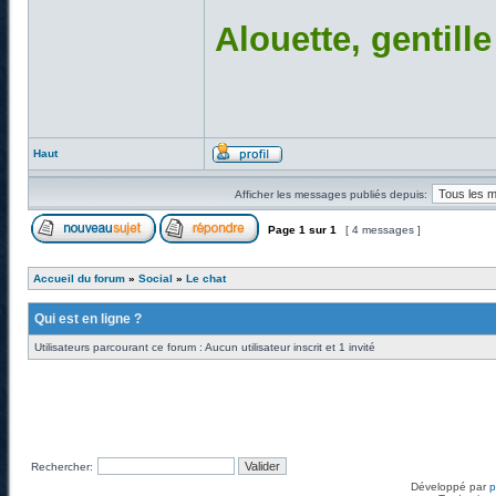
Alouette, gentill
Haut
Afficher les messages publiés depuis:
Page
1
sur
1
[ 4 messages ]
Accueil du forum
»
Social
»
Le chat
Qui est en ligne ?
Utilisateurs parcourant ce forum : Aucun utilisateur inscrit et 1 invité
Rechercher:
Développé par