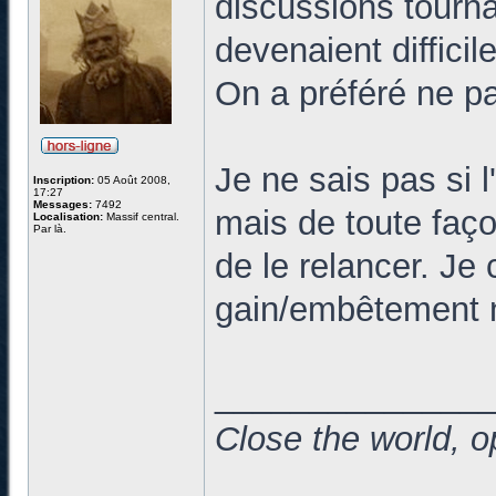
discussions tourna
devenaient diffici
On a préféré ne pa
Je ne sais pas si 
Inscription:
05 Août 2008,
17:27
Messages:
7492
mais de toute façon
Localisation:
Massif central.
Par là.
de le relancer. Je
gain/embêtement n
______________
Close the world, o