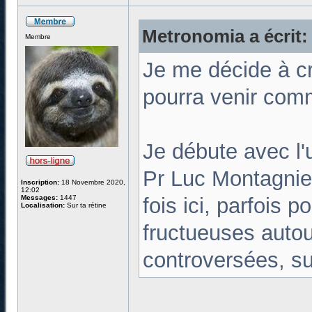
Metronomia a écrit:
Membre
Je me décide à cr
pourra venir comme
Je débute avec l'
Pr Luc Montagnie
Inscription:
18 Novembre 2020,
12:02
Messages:
1447
fois ici, parfois 
Localisation:
Sur ta rétine
fructueuses autour
controversées, su