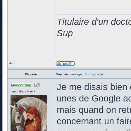
______________
Titulaire d'un doc
Sup
Haut
Chimère
Sujet du message:
Re: Topic actu
Je me disais bien q
Lueur dans la nuit
unes de Google act
mais quand on ret
concernant un fair