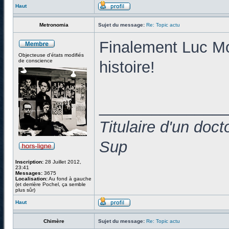
Haut
Metronomia
Sujet du message:
Re: Topic actu
Finalement Luc Mon
Objecteuse d'états modifiés
de conscience
histoire!
______________
Titulaire d'un doc
Sup
Inscription:
28 Juillet 2012,
23:41
Messages:
3675
Localisation:
Au fond à gauche
(et derrière Pochel, ça semble
plus sûr)
Haut
Chimère
Sujet du message:
Re: Topic actu