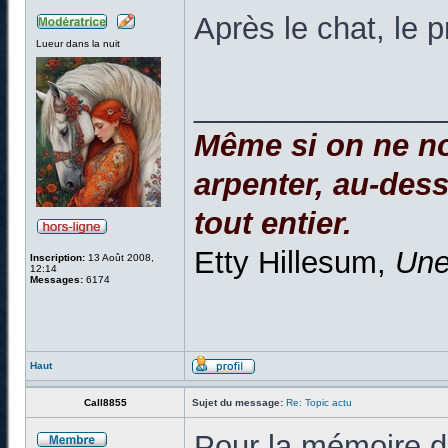
Après le chat, le 
Lueur dans la nuit
______________
Même si on ne no
arpenter, au-dessu
tout entier.
Etty Hillesum,
Une
Inscription:
13 Août 2008,
12:14
Messages:
6174
Haut
Call8855
Sujet du message:
Re: Topic actu
Pour la mémoire de