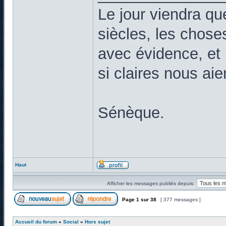
Le jour viendra qu
siècles, les chose
avec évidence, et 
si claires nous ai
Sénèque.
Haut
Afficher les messages publiés depuis:
Page
1
sur
38
[ 377 messages ]
Accueil du forum
»
Social
»
Hors sujet