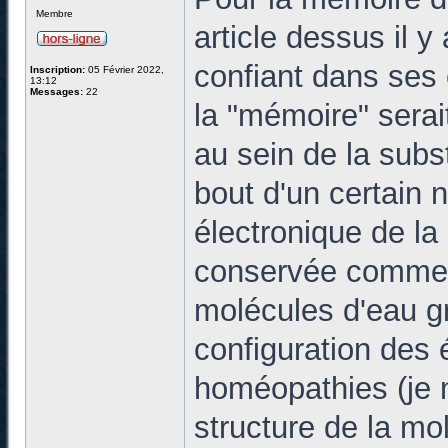
Membre
article dessus il 
confiant dans ses 
Inscription:
05 Février 2022,
13:12
Messages:
22
la "mémoire" serai
au sein de la subs
bout d'un certain n
électronique de l
conservée comme u
molécules d'eau gr
configuration des 
homéopathies (je ne
structure de la mo