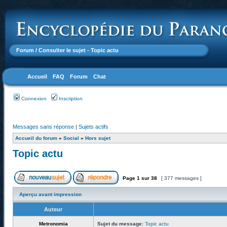
Forum
/ Consulter le sujet - Topic actu
Accueil
FAQ
Forum
Chat
Connexion
Inscription
Messages sans réponse
|
Sujets actifs
Accueil du forum
»
Social
»
Hors sujet
Topic actu
Page
1
sur
38
[ 377 messages ]
Aperçu avant impression
Auteur
Metronomia
Sujet du message:
Topic actu