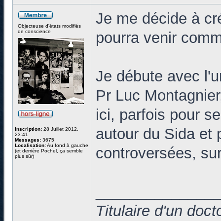
Je me décide à cr
Objecteuse d'états modifiés
de conscience
pourra venir commen
Je débute avec l'u
Pr Luc Montagnier
ici, parfois pour s
autour du Sida et p
Inscription:
28 Juillet 2012,
23:41
Messages:
3675
Localisation:
Au fond à gauche
controversées, sur
(et derrière Pochel, ça semble
plus sûr)
______________
Titulaire d'un doc