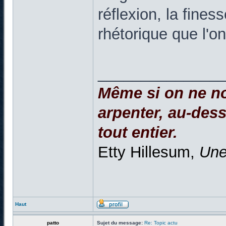
réflexion, la fine
rhétorique que l'o
______________
Même si on ne no
arpenter, au-dessu
tout entier.
Etty Hillesum,
Une
Haut
patto
Sujet du message:
Re: Topic actu