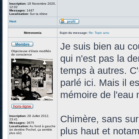
Inscription:
18 Novembre 2020,
12:02
Messages:
1447
Localisation:
Sur ta rétine
Haut
Metronomia
Sujet du message:
Re: Topic actu
Je suis bien au co
Objecteuse d'états modifiés
de conscience
qui n'est pas la d
temps à autres. C
parlé ici. Mais il e
mémoire de l'eau n'
Chimère, sans surpr
Inscription:
28 Juillet 2012,
23:41
Messages:
3675
Localisation:
Au fond à gauche
plus haut et nota
(et derrière Pochel, ça semble
plus sûr)