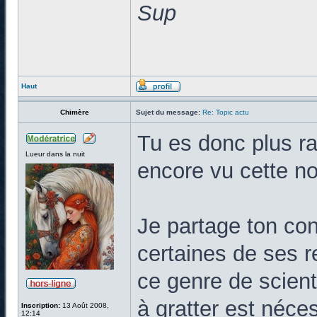
Sup
Haut
Chimère
Sujet du message:
Re: Topic actu
Tu es donc plus ra
Lueur dans la nuit
encore vu cette no
Je partage ton cons
certaines de ses 
ce genre de scient
à gratter est néce
Inscription:
13 Août 2008,
12:14