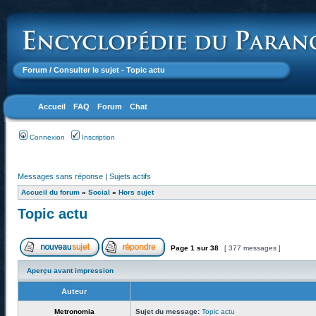
Forum
/ Consulter le sujet - Topic actu
Accueil
FAQ
Forum
Chat
Connexion
Inscription
Messages sans réponse
|
Sujets actifs
Accueil du forum
»
Social
»
Hors sujet
Topic actu
Page
1
sur
38
[ 377 messages ]
Aperçu avant impression
Auteur
Metronomia
Sujet du message:
Topic actu