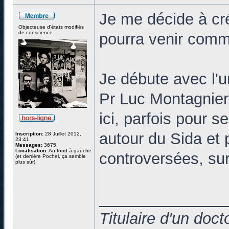
Je me décide à cr
Objecteuse d'états modifiés
de conscience
pourra venir commen
Je débute avec l'u
Pr Luc Montagnier
ici, parfois pour s
autour du Sida et p
Inscription:
28 Juillet 2012,
23:41
Messages:
3675
Localisation:
Au fond à gauche
controversées, sur
(et derrière Pochel, ça semble
plus sûr)
______________
Titulaire d'un doc