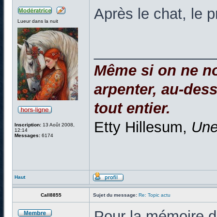
Après le chat, le 
Lueur dans la nuit
______________
Même si on ne no
arpenter, au-dessu
tout entier.
Etty Hillesum,
Une
Inscription:
13 Août 2008,
12:14
Messages:
6174
Haut
Call8855
Sujet du message:
Re: Topic actu
Pour la mémoire de