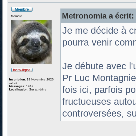
Metronomia a écrit:
Membre
Je me décide à cr
pourra venir comme
Je débute avec l'
Pr Luc Montagnie
Inscription:
18 Novembre 2020,
12:02
Messages:
1447
fois ici, parfois 
Localisation:
Sur ta rétine
fructueuses autour
controversées, su