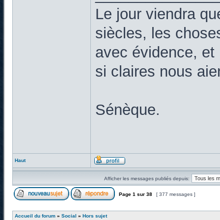
Le jour viendra qu
siècles, les chose
avec évidence, et 
si claires nous ai
Sénèque.
Haut
Afficher les messages publiés depuis:
Page
1
sur
38
[ 377 messages ]
Accueil du forum
»
Social
»
Hors sujet