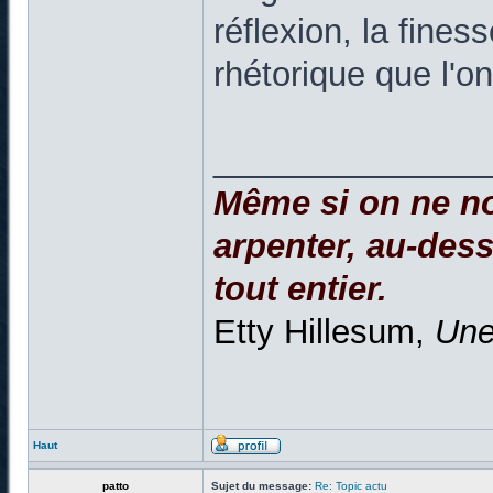
réflexion, la fine
rhétorique que l'o
______________
Même si on ne no
arpenter, au-dessu
tout entier.
Etty Hillesum,
Une
Haut
patto
Sujet du message:
Re: Topic actu