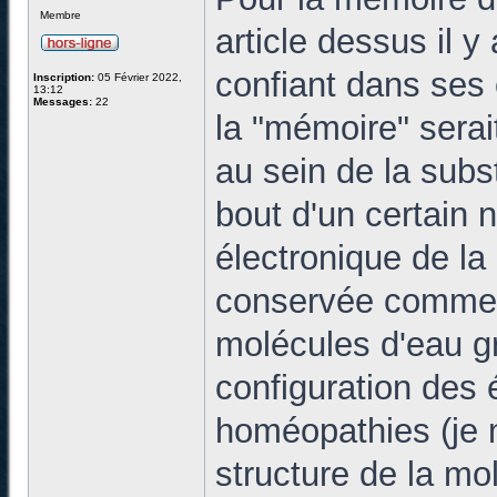
Membre
article dessus il 
confiant dans ses 
Inscription:
05 Février 2022,
13:12
Messages:
22
la "mémoire" serai
au sein de la subs
bout d'un certain n
électronique de l
conservée comme u
molécules d'eau gr
configuration des 
homéopathies (je ne
structure de la mo