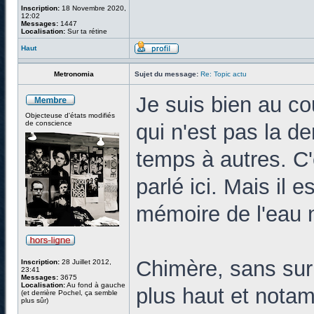
Inscription:
18 Novembre 2020,
12:02
Messages:
1447
Localisation:
Sur ta rétine
Haut
Metronomia
Sujet du message:
Re: Topic actu
Je suis bien au co
Objecteuse d'états modifiés
de conscience
qui n'est pas la d
temps à autres. C
parlé ici. Mais il e
mémoire de l'eau n'
Chimère, sans surpr
Inscription:
28 Juillet 2012,
23:41
Messages:
3675
Localisation:
Au fond à gauche
plus haut et nota
(et derrière Pochel, ça semble
plus sûr)