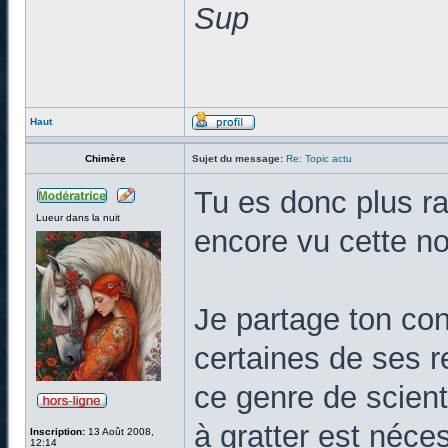
Sup
Haut
Chimère
Sujet du message:
Re: Topic actu
Tu es donc plus ra
Lueur dans la nuit
encore vu cette no
Je partage ton cons
certaines de ses 
ce genre de scient
à gratter est néce
Inscription:
13 Août 2008,
12:14