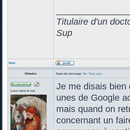
______________
Titulaire d'un doc
Sup
Haut
Chimère
Sujet du message:
Re: Topic actu
Je me disais bien q
Lueur dans la nuit
unes de Google act
mais quand on ret
concernant un fair