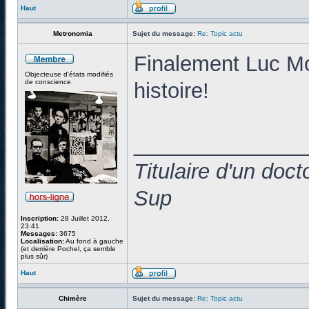
Haut
Metronomia
Sujet du message:
Re: Topic actu
Finalement Luc Mon
Objecteuse d'états modifiés
de conscience
histoire!
______________
Titulaire d'un doc
Sup
Inscription:
28 Juillet 2012,
23:41
Messages:
3675
Localisation:
Au fond à gauche
(et derrière Pochel, ça semble
plus sûr)
Haut
Chimère
Sujet du message:
Re: Topic actu