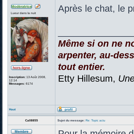
Après le chat, le 
Lueur dans la nuit
______________
Même si on ne no
arpenter, au-dessu
tout entier.
Etty Hillesum,
Une
Inscription:
13 Août 2008,
12:14
Messages:
6174
Haut
Call8855
Sujet du message:
Re: Topic actu
Pour la mémoire de