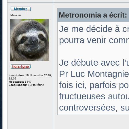
Metronomia a écrit:
Membre
Je me décide à cr
pourra venir comme
Je débute avec l'
Pr Luc Montagnie
Inscription:
18 Novembre 2020,
12:02
Messages:
1447
fois ici, parfois 
Localisation:
Sur ta rétine
fructueuses autour
controversées, su