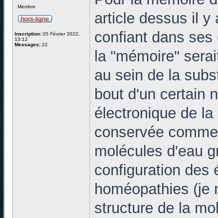
Membre
article dessus il 
confiant dans ses 
Inscription:
05 Février 2022,
13:12
Messages:
22
la "mémoire" serai
au sein de la subs
bout d'un certain n
électronique de l
conservée comme u
molécules d'eau gr
configuration des 
homéopathies (je ne
structure de la mo