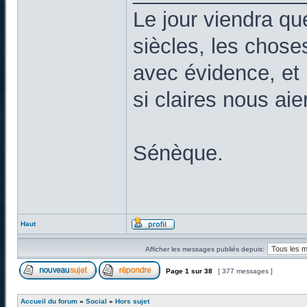
Le jour viendra qu
siècles, les chose
avec évidence, et 
si claires nous ai
Sénèque.
Haut
Afficher les messages publiés depuis:
Page
1
sur
38
[ 377 messages ]
Accueil du forum
»
Social
»
Hors sujet