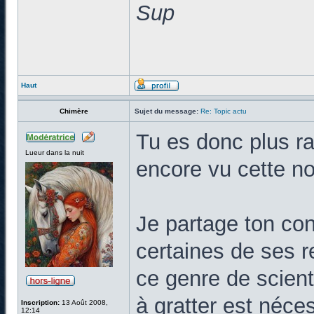
Sup
Haut
Chimère
Sujet du message:
Re: Topic actu
Tu es donc plus ra
Lueur dans la nuit
encore vu cette no
Je partage ton cons
certaines de ses 
ce genre de scient
à gratter est néce
Inscription:
13 Août 2008,
12:14