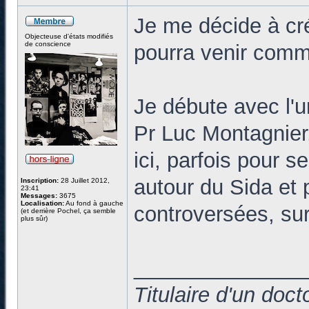
Je me décide à cr
Objecteuse d'états modifiés
de conscience
pourra venir commen
Je débute avec l'u
Pr Luc Montagnier
ici, parfois pour s
autour du Sida et p
Inscription:
28 Juillet 2012,
23:41
Messages:
3675
Localisation:
Au fond à gauche
controversées, sur
(et derrière Pochel, ça semble
plus sûr)
______________
Titulaire d'un doc