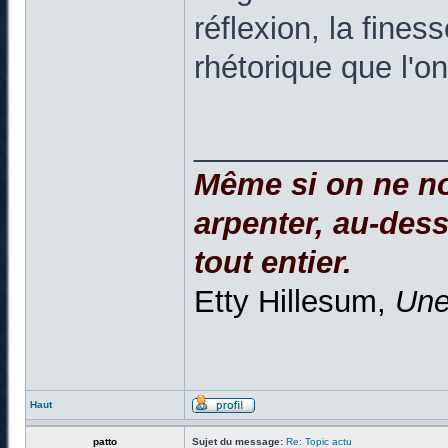
réflexion, la fine
rhétorique que l'o
______________
Même si on ne no
arpenter, au-dessu
tout entier.
Etty Hillesum,
Une
Haut
patto
Sujet du message:
Re: Topic actu