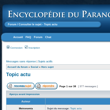
Forum
/ Consulter le sujet - Topic actu
Accueil
FAQ
Forum
Chat
Connexion
Inscription
Messages sans réponse
|
Sujets actifs
Accueil du forum
»
Social
»
Hors sujet
Topic actu
Page
1
sur
38
[ 377 messages ]
Aperçu avant impression
Auteur
Metronomia
Sujet du message:
Topic actu