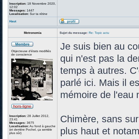
Inscription:
18 Novembre 2020,
12:02
Messages:
1447
Localisation:
Sur ta rétine
Haut
Metronomia
Sujet du message:
Re: Topic actu
Je suis bien au co
Objecteuse d'états modifiés
de conscience
qui n'est pas la d
temps à autres. C
parlé ici. Mais il e
mémoire de l'eau n'
Chimère, sans surpr
Inscription:
28 Juillet 2012,
23:41
Messages:
3675
Localisation:
Au fond à gauche
plus haut et nota
(et derrière Pochel, ça semble
plus sûr)