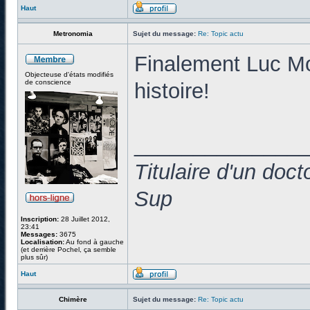
Haut
Metronomia
Sujet du message:
Re: Topic actu
Finalement Luc Mon
Objecteuse d'états modifiés
de conscience
histoire!
______________
Titulaire d'un doc
Sup
Inscription:
28 Juillet 2012,
23:41
Messages:
3675
Localisation:
Au fond à gauche
(et derrière Pochel, ça semble
plus sûr)
Haut
Chimère
Sujet du message:
Re: Topic actu