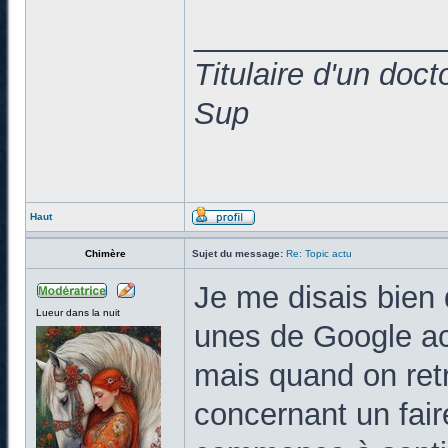
______________
Titulaire d'un doc
Sup
Haut
Chimère
Sujet du message:
Re: Topic actu
Je me disais bien q
Lueur dans la nuit
unes de Google act
mais quand on ret
concernant un fair