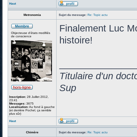
Haut
Metronomia
Sujet du message:
Re: Topic actu
Finalement Luc Mon
Objecteuse d'états modifiés
de conscience
histoire!
______________
Titulaire d'un doc
Sup
Inscription:
28 Juillet 2012,
23:41
Messages:
3675
Localisation:
Au fond à gauche
(et derrière Pochel, ça semble
plus sûr)
Haut
Chimère
Sujet du message:
Re: Topic actu