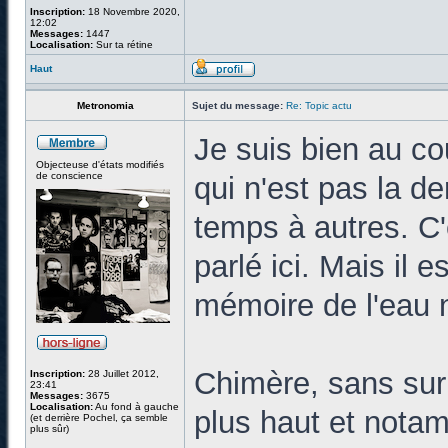
Inscription:
18 Novembre 2020,
12:02
Messages:
1447
Localisation:
Sur ta rétine
Haut
Metronomia
Sujet du message:
Re: Topic actu
Je suis bien au co
Objecteuse d'états modifiés
de conscience
qui n'est pas la d
temps à autres. C
parlé ici. Mais il e
mémoire de l'eau n'
Chimère, sans surpr
Inscription:
28 Juillet 2012,
23:41
Messages:
3675
Localisation:
Au fond à gauche
plus haut et nota
(et derrière Pochel, ça semble
plus sûr)