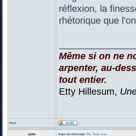
réflexion, la fine
rhétorique que l'o
______________
Même si on ne no
arpenter, au-dessu
tout entier.
Etty Hillesum,
Une
Haut
patto
Sujet du message:
Re: Topic actu