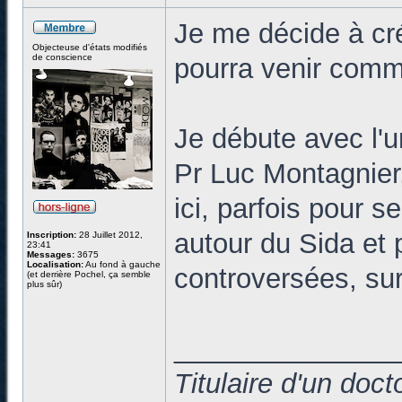
Je me décide à cr
Objecteuse d'états modifiés
de conscience
pourra venir commen
Je débute avec l'u
Pr Luc Montagnier
ici, parfois pour s
autour du Sida et p
Inscription:
28 Juillet 2012,
23:41
Messages:
3675
Localisation:
Au fond à gauche
controversées, sur
(et derrière Pochel, ça semble
plus sûr)
______________
Titulaire d'un doc