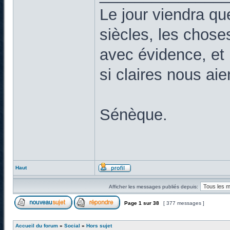
Le jour viendra qu
siècles, les chose
avec évidence, et 
si claires nous ai
Sénèque.
Haut
Afficher les messages publiés depuis:
Page
1
sur
38
[ 377 messages ]
Accueil du forum
»
Social
»
Hors sujet