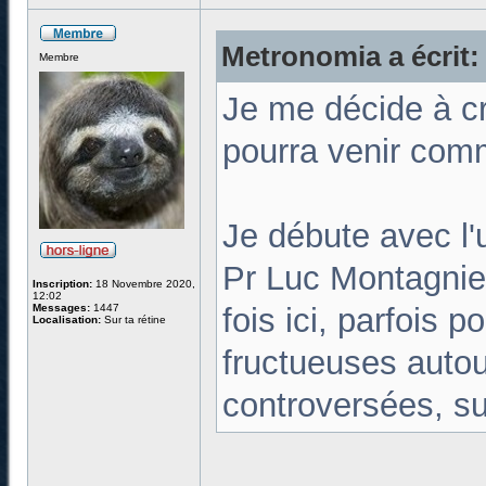
Metronomia a écrit:
Membre
Je me décide à cr
pourra venir comme
Je débute avec l'
Pr Luc Montagnie
Inscription:
18 Novembre 2020,
12:02
Messages:
1447
fois ici, parfois 
Localisation:
Sur ta rétine
fructueuses autour
controversées, su