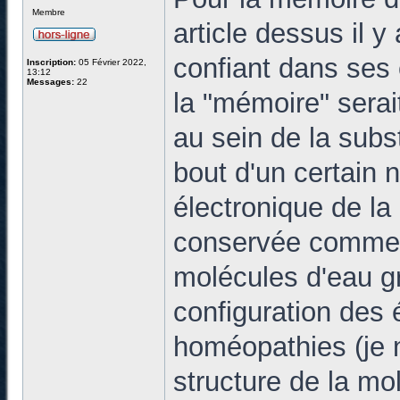
Membre
article dessus il 
confiant dans ses 
Inscription:
05 Février 2022,
13:12
Messages:
22
la "mémoire" serai
au sein de la subs
bout d'un certain n
électronique de l
conservée comme u
molécules d'eau gr
configuration des 
homéopathies (je ne
structure de la mo