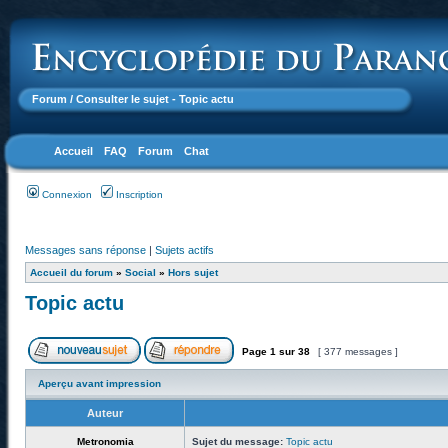
Forum
/ Consulter le sujet - Topic actu
Accueil
FAQ
Forum
Chat
Connexion
Inscription
Messages sans réponse
|
Sujets actifs
Accueil du forum
»
Social
»
Hors sujet
Topic actu
Page
1
sur
38
[ 377 messages ]
Aperçu avant impression
Auteur
Metronomia
Sujet du message:
Topic actu