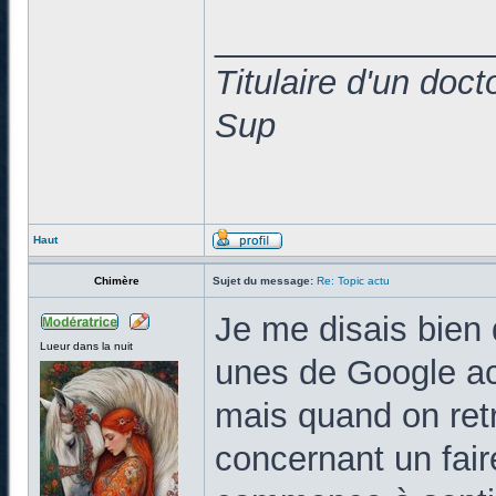
______________
Titulaire d'un doc
Sup
Haut
Chimère
Sujet du message:
Re: Topic actu
Je me disais bien q
Lueur dans la nuit
unes de Google act
mais quand on ret
concernant un fair