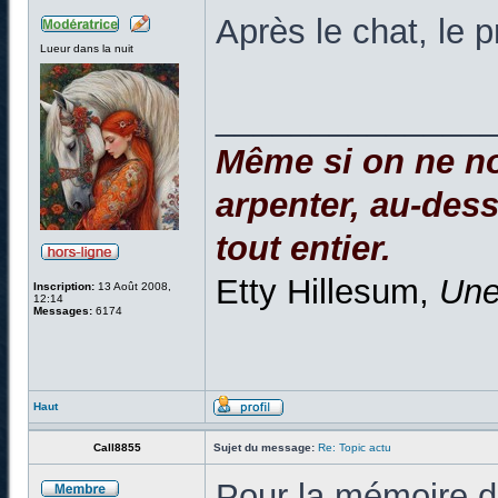
Après le chat, le 
Lueur dans la nuit
______________
Même si on ne no
arpenter, au-dessu
tout entier.
Etty Hillesum,
Une
Inscription:
13 Août 2008,
12:14
Messages:
6174
Haut
Call8855
Sujet du message:
Re: Topic actu
Pour la mémoire de