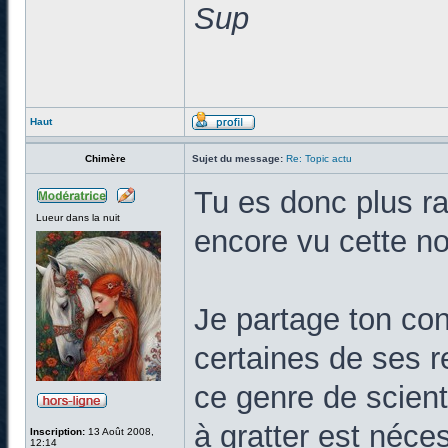
Sup
Haut
Chimère
Sujet du message:
Re: Topic actu
Tu es donc plus ra
Lueur dans la nuit
encore vu cette no
Je partage ton cons
certaines de ses 
ce genre de scient
à gratter est néce
Inscription:
13 Août 2008,
12:14