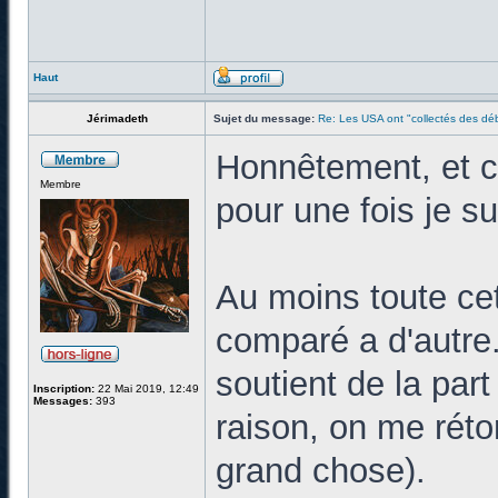
Haut
Jérimadeth
Sujet du message:
Re: Les USA ont "collectés des déb
Honnêtement, et c'
Membre
pour une fois je s
Au moins toute cet
comparé a d'autre. 
soutient de la part
Inscription:
22 Mai 2019, 12:49
Messages:
393
raison, on me réto
grand chose).