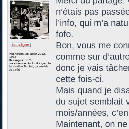
Merci du partage. 
n’étais pas passée
l’info, qui m’a nat
fofo.
Bon, vous me conn
comme sur d’autres
Inscription:
28 Juillet 2012,
23:41
Messages:
3675
Localisation:
Au fond à gauche
donc je vais tâche
(et derrière Pochel, ça semble
plus sûr)
cette fois-ci.
Mais quand je disa
du sujet semblait 
mois/années, c’en
Maintenant, on ne 