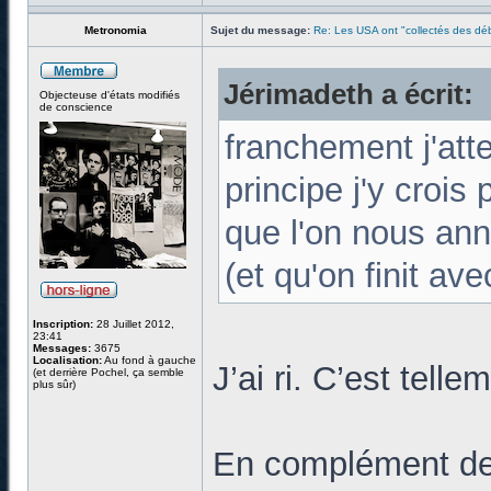
Metronomia
Sujet du message:
Re: Les USA ont "collectés des déb
Jérimadeth a écrit:
Objecteuse d'états modifiés
de conscience
franchement j'att
principe j'y crois
que l'on nous ann
(et qu'on finit ave
Inscription:
28 Juillet 2012,
23:41
Messages:
3675
Localisation:
Au fond à gauche
J’ai ri. C’est telle
(et derrière Pochel, ça semble
plus sûr)
En complément de c