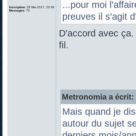
...pour moi l'affa
Inscription:
28 Mai 2017, 20:36
Messages:
75
preuves il s'agit d
D'accord avec ça. 
fil.
Metronomia a écrit:
Mais quand je dis
autour du sujet s
derniers mois/an