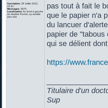
pas tout à fait le
Inscription:
28 Juillet 2012,
23:41
Messages:
3675
Localisation:
Au fond à gauche
que le papier n'a p
(et derrière Pochel, ça semble
plus sûr)
du lancuer d'alert
papier de "tabous
qui se délient dont
https://www.francet
______________
Titulaire d'un doc
Sup