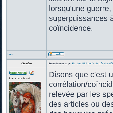
lorsqu'une guerre,
superpuissances à 
coïncidence.
Haut
Chimère
Sujet du message:
Re: Les USA ont "collectés des déb
Disons que c'est 
Lueur dans la nuit
corrélation/coïnci
relevée par les spé
des articles ou de