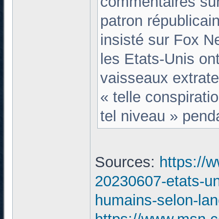
commentaires sur
patron républicain
insisté sur Fox N
les Etats-Unis on
vaisseaux extrate
« telle conspirati
tel niveau » pend
Sources:
https://
20230607-etats-uni
humains-selon-lan