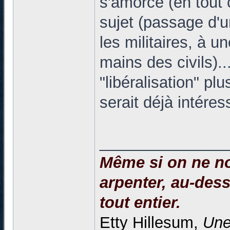
s'amorce (en tout 
sujet (passage d'un
les militaires, à 
mains des civils).
"libéralisation" pl
serait déjà intéres
______________
Même si on ne no
arpenter, au-dessu
tout entier.
Etty Hillesum,
Une