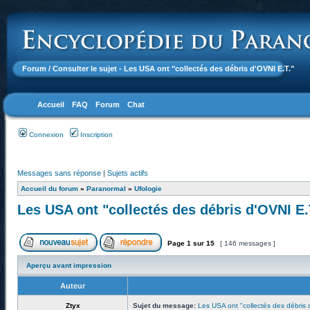
Forum
/ Consulter le sujet - Les USA ont "collectés des débris d'OVNI E.T."
Accueil
FAQ
Forum
Chat
Connexion
Inscription
Messages sans réponse
|
Sujets actifs
Accueil du forum
»
Paranormal
»
Ufologie
Les USA ont "collectés des débris d'OVNI E.
Page
1
sur
15
[ 146 messages ]
Aperçu avant impression
Auteur
Ztyx
Sujet du message:
Les USA ont "collectés des débris 