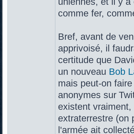
uniennes, et il y a
comme fer, comme 
Bref, avant de vend
apprivoisé, il faud
certitude que Davi
un nouveau
Bob L
mais peut-on fair
anonymes sur Twitte
existent vraiment, 
extraterrestre (on 
l'armée ait collec