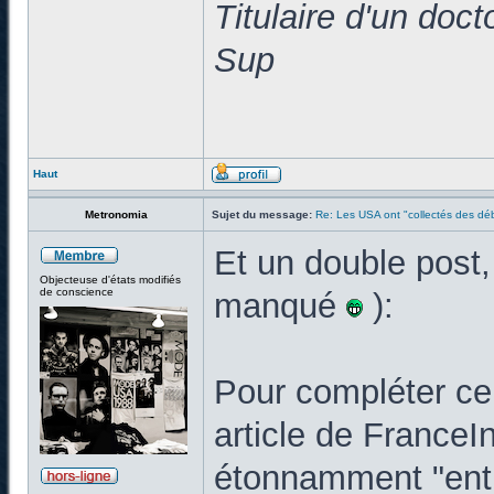
Titulaire d'un doc
Sup
Haut
Metronomia
Sujet du message:
Re: Les USA ont "collectés des déb
Et un double post,
Objecteuse d'états modifiés
de conscience
manqué
):
Pour compléter ce 
article de FranceIn
étonnamment "enth