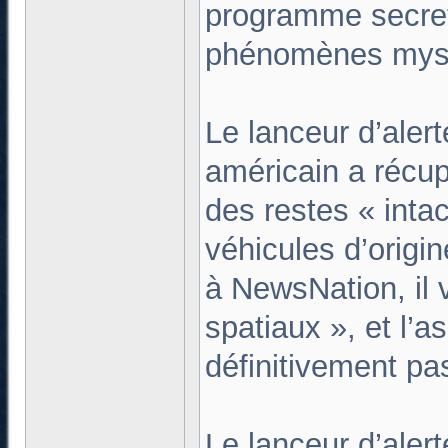
programme secret
phénomènes myst
Le lanceur d’aler
américain a récu
des restes « intac
véhicules d’origi
à NewsNation, il 
spatiaux », et l’
définitivement pas
Le lanceur d’alert