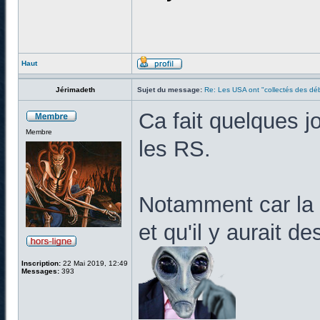
Haut
Jérimadeth
Sujet du message:
Re: Les USA ont "collectés des déb
Ca fait quelques jo
Membre
les RS.
Notamment car la 
et qu'il y aurait 
Inscription:
22 Mai 2019, 12:49
Messages:
393