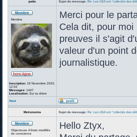
patto
Sujet du message:
Re: Les USA ont "collectés des déb
Merci pour le parta
Membre
Cela dit, pour moi 
preuves il s'agit d
valeur d'un point
journalistique.
Inscription:
18 Novembre 2020,
12:02
Messages:
1447
Localisation:
Sur ta rétine
Haut
Metronomia
Sujet du message:
Re: Les USA ont "collectés des déb
Hello Ztyx,
Objecteuse d'états modifiés
de conscience