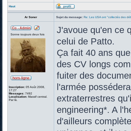
Haut
Ar Soner
Sujet du message:
Re: Les USA ont "collectés des déb
J'avoue qu'en ce q
Sonne toujours deux fois
celui de Patto.
Ça fait 40 ans que
des CV longs comm
fuiter des documen
l'armée possédera
Inscription:
05 Août 2008,
17:27
Messages:
7492
extraterrestres qu'i
Localisation:
Massif central.
Par là.
engineering*. A l'h
d'ailleurs complète