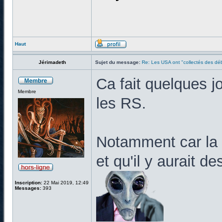
Haut
Jérimadeth
Sujet du message:
Re: Les USA ont "collectés des déb
Ca fait quelques jo
Membre
les RS.
Notamment car la 
et qu'il y aurait 
Inscription:
22 Mai 2019, 12:49
Messages:
393