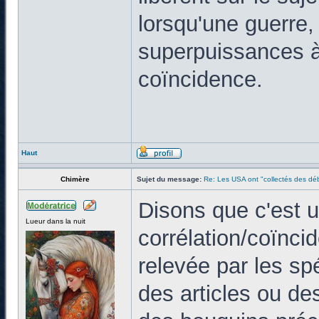
lorsqu'une guerre,
superpuissances à 
coïncidence.
Haut
Chimère
Sujet du message:
Re: Les USA ont "collectés des déb
Disons que c'est 
Lueur dans la nuit
corrélation/coïnci
relevée par les spé
des articles ou de