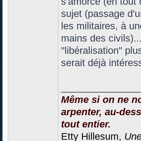
s'amorce (en tout 
sujet (passage d'un
les militaires, à 
mains des civils).
"libéralisation" pl
serait déjà intéres
______________
Même si on ne no
arpenter, au-dessu
tout entier.
Etty Hillesum,
Une