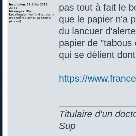
pas tout à fait le
Inscription:
28 Juillet 2012,
23:41
Messages:
3675
Localisation:
Au fond à gauche
que le papier n'a p
(et derrière Pochel, ça semble
plus sûr)
du lancuer d'alert
papier de "tabous
qui se délient dont
https://www.francet
______________
Titulaire d'un doc
Sup