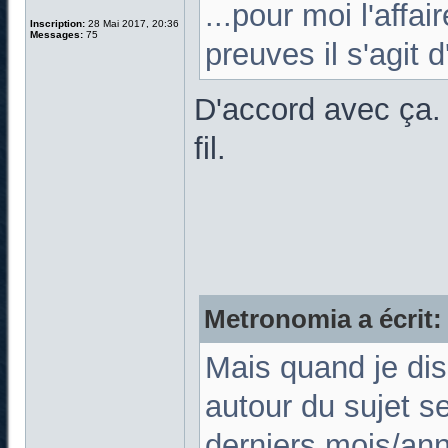
...pour moi l'affa
Inscription:
28 Mai 2017, 20:36
Messages:
75
preuves il s'agit d
D'accord avec ça. 
fil.
Metronomia a écrit:
Mais quand je dis
autour du sujet s
derniers mois/an