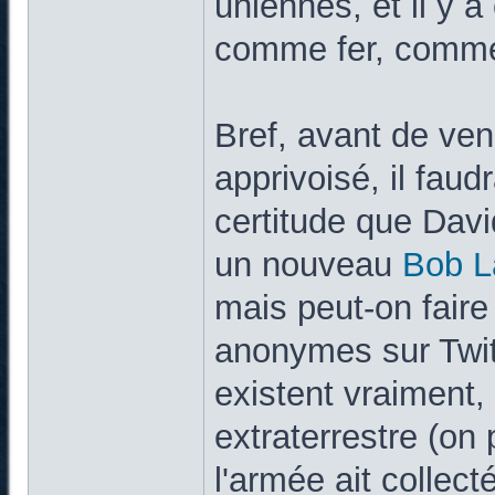
uniennes, et il y a
comme fer, comme 
Bref, avant de vend
apprivoisé, il faud
certitude que Davi
un nouveau
Bob L
mais peut-on fair
anonymes sur Twitte
existent vraiment, 
extraterrestre (on 
l'armée ait collec