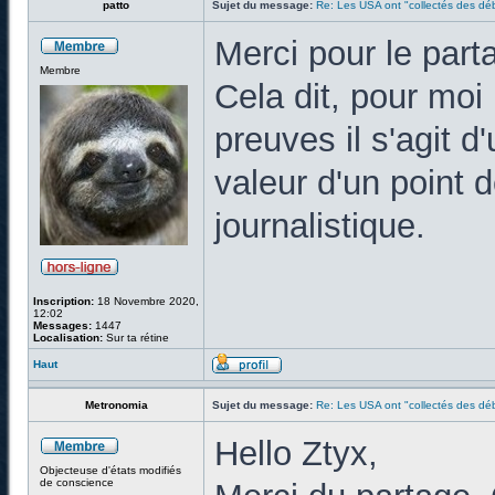
patto
Sujet du message:
Re: Les USA ont "collectés des déb
Merci pour le parta
Membre
Cela dit, pour moi 
preuves il s'agit d
valeur d'un point
journalistique.
Inscription:
18 Novembre 2020,
12:02
Messages:
1447
Localisation:
Sur ta rétine
Haut
Metronomia
Sujet du message:
Re: Les USA ont "collectés des déb
Hello Ztyx,
Objecteuse d'états modifiés
de conscience