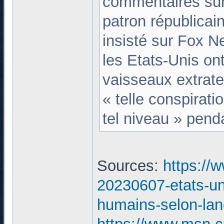
commentaires sur
patron républicain
insisté sur Fox N
les Etats-Unis on
vaisseaux extrate
« telle conspirati
tel niveau » pend
Sources:
https://
20230607-etats-uni
humains-selon-lan