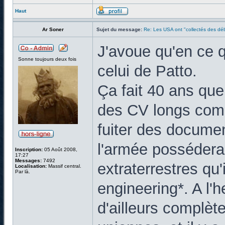
Haut
Ar Soner
Sujet du message:
Re: Les USA ont "collectés des déb
J'avoue qu'en ce q
Sonne toujours deux fois
celui de Patto.
Ça fait 40 ans que
des CV longs comm
fuiter des documen
l'armée possédera
Inscription:
05 Août 2008,
17:27
Messages:
7492
extraterrestres qu'i
Localisation:
Massif central.
Par là.
engineering*. A l'h
d'ailleurs complète