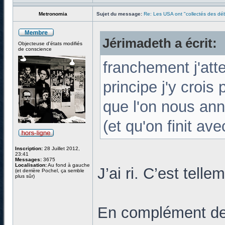
Metronomia
Sujet du message:
Re: Les USA ont "collectés des déb
Jérimadeth a écrit:
Objecteuse d'états modifiés
de conscience
franchement j'att
principe j'y crois
que l'on nous ann
(et qu'on finit ave
Inscription:
28 Juillet 2012,
23:41
Messages:
3675
Localisation:
Au fond à gauche
J’ai ri. C’est telle
(et derrière Pochel, ça semble
plus sûr)
En complément de c