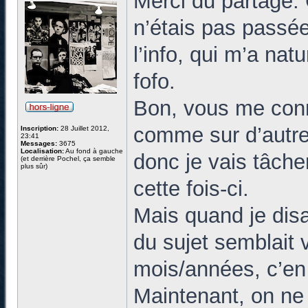
Merci du partage. 
n’étais pas passée
l’info, qui m’a nat
fofo.
Bon, vous me conn
comme sur d’autres
Inscription:
28 Juillet 2012,
23:41
Messages:
3675
Localisation:
Au fond à gauche
donc je vais tâche
(et derrière Pochel, ça semble
plus sûr)
cette fois-ci.
Mais quand je disa
du sujet semblait 
mois/années, c’en
Maintenant, on ne 