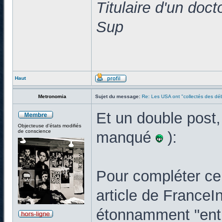
Titulaire d'un doc
Sup
Haut
Metronomia
Sujet du message:
Re: Les USA ont "collectés des déb
Et un double post,
Objecteuse d'états modifiés
de conscience
manqué
):
Pour compléter ce 
article de FranceIn
étonnamment "enth