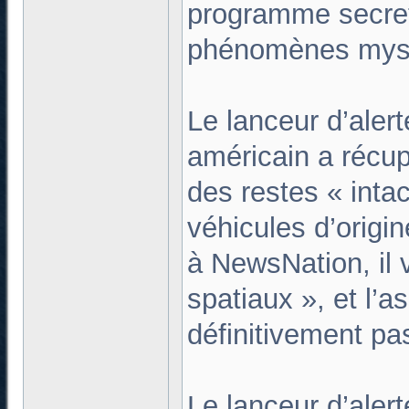
programme secret
phénomènes myst
Le lanceur d’aler
américain a récu
des restes « intac
véhicules d’origi
à NewsNation, il 
spatiaux », et l’
définitivement pas
Le lanceur d’alert