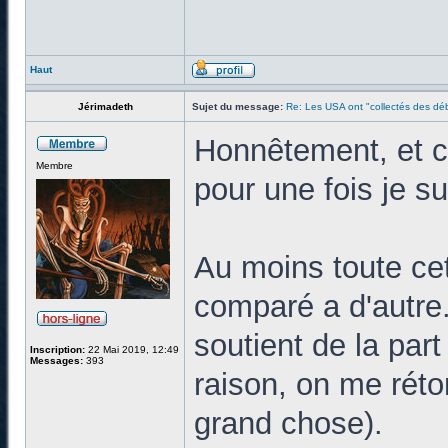
Haut
Jérimadeth
Sujet du message:
Re: Les USA ont "collectés des déb
Honnêtement, et c'
Membre
pour une fois je s
Au moins toute cet
comparé a d'autre. 
soutient de la part
Inscription:
22 Mai 2019, 12:49
Messages:
393
raison, on me réto
grand chose).