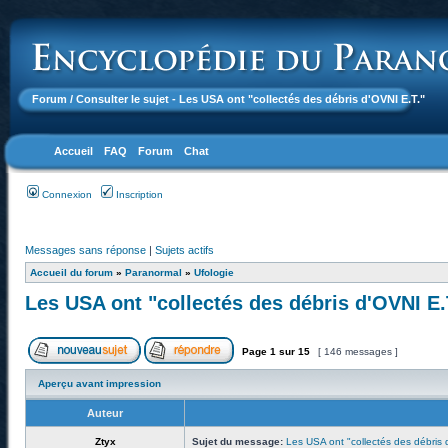
Forum
/ Consulter le sujet - Les USA ont "collectés des débris d'OVNI E.T."
Accueil
FAQ
Forum
Chat
Connexion
Inscription
Messages sans réponse
|
Sujets actifs
Accueil du forum
»
Paranormal
»
Ufologie
Les USA ont "collectés des débris d'OVNI E.
Page
1
sur
15
[ 146 messages ]
Aperçu avant impression
Auteur
Ztyx
Sujet du message:
Les USA ont "collectés des débris 