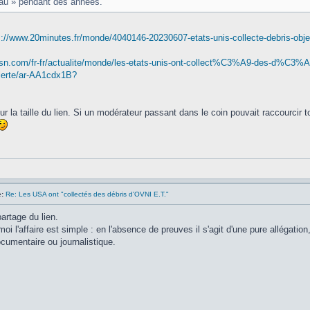
eau » pendant des années.
s://www.20minutes.fr/monde/4040146-20230607-etats-unis-collecte-debris-obje
sn.com/fr-fr/actualite/monde/les-etats-unis-ont-collect%C3%A9-des-d%C3%A9
alerte/ar-AA1cdx1B?
r la taille du lien. Si un modérateur passant dans le coin pouvait raccourcir t
:
Re: Les USA ont "collectés des débris d'OVNI E.T."
artage du lien.
moi l'affaire est simple : en l'absence de preuves il s'agit d'une pure allégatio
umentaire ou journalistique.