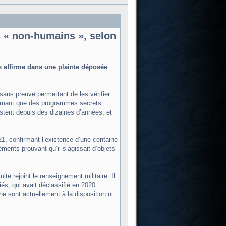
s « non-humains », selon
s affirme dans une plainte déposée
sans preuve permettant de les vérifier.
irmant que des programmes secrets
stent depuis des dizaines d’années, et
21, confirmant l’existence d’une centaine
éments prouvant qu’il s’agissait d’objets
te rejoint le renseignement militaire. Il
és, qui avait déclassifié en 2020
e sont actuellement à la disposition ni