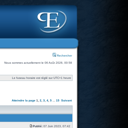
Rechercher
Nous sommes actuellement le 06 Août 2026, 00:58
Le fuseau horaire est réglé sur UTC+1 heure
Atteindre la page
1
,
2
,
3
,
4
,
5
...
15
Suivant
Publié:
07 Juin 2023, 07:42