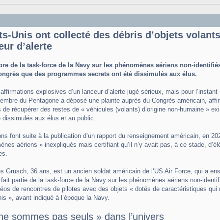
ts-Unis ont collecté des débris d’objets volant
eur d’alerte
e de la task-force de la Navy sur les phénomènes aériens non-identifié
ongrès que des programmes secrets ont été dissimulés aux élus.
affirmations explosives d’un lanceur d’alerte jugé sérieux, mais pour l’instant 
embre du Pentagone a déposé une plainte auprès du Congrès américain, aff
 de récupérer des restes de « véhicules (volants) d’origine non-humaine » exi
é dissimulés aux élus et au public.
ons font suite à la publication d’un rapport du renseignement américain, en 20
nes aériens » inexpliqués mais certifiant qu’il n’y avait pas, à ce stade, d’él
es.
s Grusch, 36 ans, est un ancien soldat américain de l’US Air Force, qui a ensui
fait partie de la task-force de la Navy sur les phénomènes aériens non-identifi
déos de rencontres de pilotes avec des objets « dotés de caractéristiques qui n
is », avant indiqué à l’époque la Navy.
ne sommes pas seuls » dans l’univers