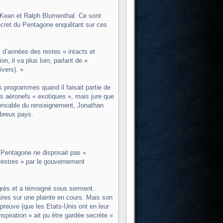
e Kean et Ralph Blumenthal. Ce sont
cret du Pentagone enquêtant sur ces
 d’années des restes « intacts et
, il va plus loin, parlant de «
vers). »
es programmes quand il faisait partie de
s aéronefs « exotiques », mais jure que
sponsable du renseignement, Jonathan
breux pays.
e Pentagone ne disposait pas «
rrestres » par le gouvernement
grès et a témoigné sous serment.
es sur une plainte en cours. Mais son
 preuve (que les Etats-Unis ont en leur
spiration » ait pu être gardée secrète «