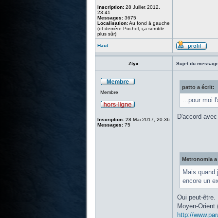
Inscription:
28 Juillet 2012,
23:41
Messages:
3675
Localisation:
Au fond à gauche
(et derrière Pochel, ça semble
plus sûr)
Haut
Ztyx
Sujet du message
patto a écrit:
Membre
...pour moi l
D'accord avec 
Inscription:
28 Mai 2017, 20:36
Messages:
75
Metronomia a 
Mais quand j
encore un e
Oui peut-être.
Moyen-Orient (q
http://www.pa