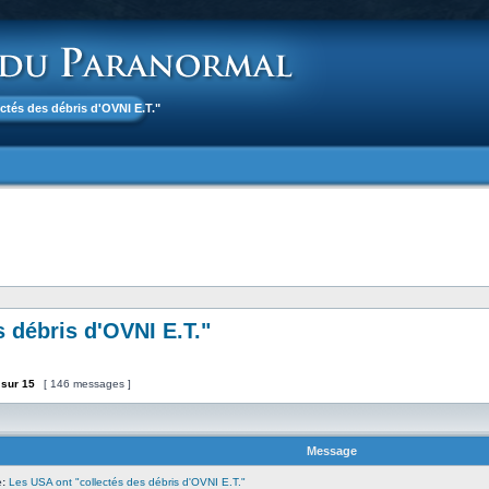
ectés des débris d'OVNI E.T."
 débris d'OVNI E.T."
sur
15
[ 146 messages ]
Message
:
Les USA ont "collectés des débris d'OVNI E.T."