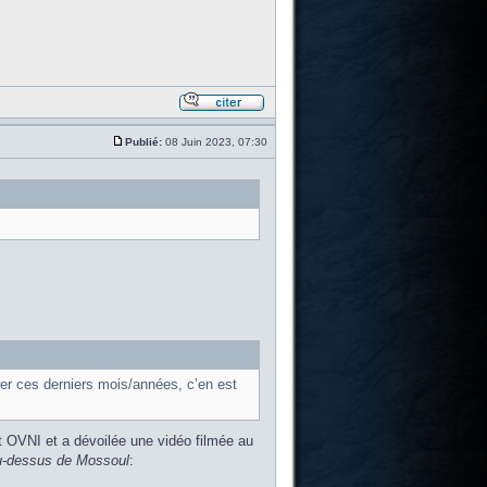
Publié:
08 Juin 2023, 07:30
rer ces derniers mois/années, c’en est
t OVNI et a dévoilée une vidéo filmée au
u-dessus de Mossoul
: