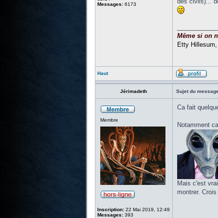
des civils)... 
Messages:
6173
____________
Même si on ne 
Etty Hillesum
Haut
Jérimadeth
Sujet du message
Ca fait quelque
Membre
Notamment car 
Mais c'est vra
montrer. Crois
Inscription:
22 Mai 2019, 12:49
Messages:
393