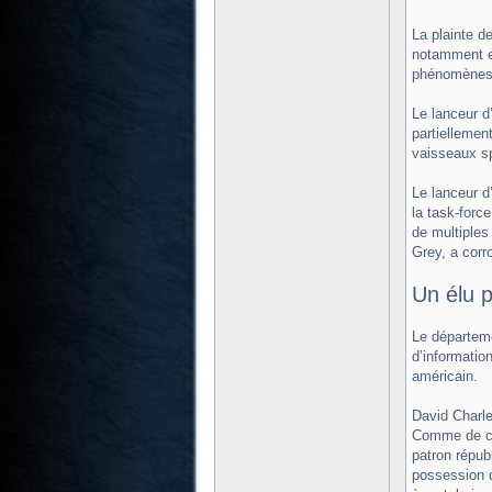
La plainte d
notamment e
phénomènes 
Le lanceur d
partiellemen
vaisseaux sp
Le lanceur d’
la task-forc
de multiples
Grey, a corr
Un élu 
Le départeme
d’informatio
américain.
David Charle
Comme de cou
patron répub
possession d