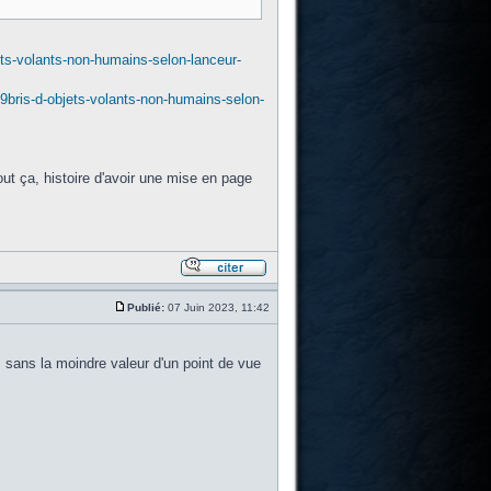
ts-volants-non-humains-selon-lanceur-
bris-d-objets-volants-non-humains-selon-
out ça, histoire d'avoir une mise en page
Publié:
07 Juin 2023, 11:42
n, sans la moindre valeur d'un point de vue