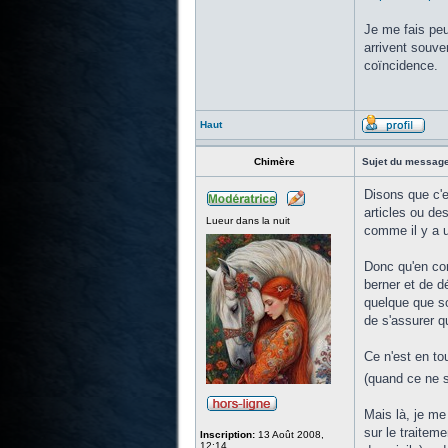
Je me fais peut
arrivent souve
coïncidence.
Haut
Chimère
Sujet du message
Disons que c'e
articles ou de
Lueur dans la nuit
comme il y a un
Donc qu'en con
berner et de dé
quelque que so
de s'assurer q
Ce n'est en to
(quand ce ne s
Mais là, je me
sur le traitem
Inscription:
13 Août 2008,
12:14