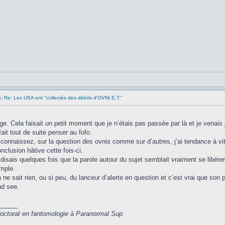
:
Re: Les USA ont "collectés des débris d'OVNI E.T."
ge. Cela faisait un petit moment que je n’étais pas passée par là et je venais j
ait tout de suite penser au fofo.
onnaissez, sur la question des ovnis comme sur d’autres, j’ai tendance à vit
nclusion hâtive cette fois-ci.
disais quelques fois que la parole autour du sujet semblait vraiment se libére
mple.
ne sait rien, ou si peu, du lanceur d’alerte en question et c’est vrai que son 
d see.
_____
 doctorat en fantomologie à Paranormal Sup