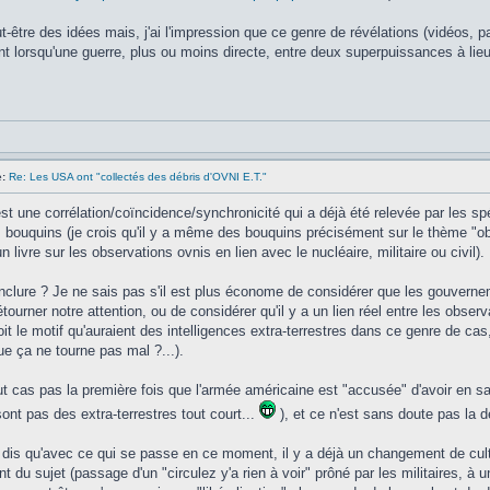
-être des idées mais, j'ai l'impression que ce genre de révélations (vidéos, par
nt lorsqu'une guerre, plus ou moins directe, entre deux superpuissances à lie
:
Re: Les USA ont "collectés des débris d'OVNI E.T."
st une corrélation/coïncidence/synchronicité qui a déjà été relevée par les spé
s bouquins (je crois qu'il y a même des bouquins précisément sur le thème "ob
 livre sur les observations ovnis en lien avec le nucléaire, militaire ou civil).
clure ? Je ne sais pas s'il est plus économe de considérer que les gouvern
tourner notre attention, ou de considérer qu'il y a un lien réel entre les obser
it le motif qu'auraient des intelligences extra-terrestres dans ce genre de cas,
ue ça ne tourne pas mal ?...).
ut cas pas la première fois que l'armée américaine est "accusée" d'avoir en s
ont pas des extra-terrestres tout court...
), et ce n'est sans doute pas la de
 dis qu'avec ce qui se passe en ce moment, il y a déjà un changement de cul
ent du sujet (passage d'un "circulez y'a rien à voir" prôné par les militaires, 