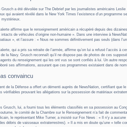
e Grusch a été dévoilée sur The Debrief par les journalistes américains Lesli
ux qui avaient révélé dans le New York Times l’existence d’un programme se
mystérieux.
’alerte affirme que le renseignement américain a récupéré depuis des dizaines
t intacts de véhicules d’origine non-humaine ». Dans une interview à NewsNation
atiaux », et l’assure : « Nous ne sommes définitivement pas seuls (dans l’uni
alerte, qui a pris sa retraite de l’armée, affirme qu’on lui a refusé l’accès à c
e de la Navy. Grusch reconnaît qu’il ne dispose pas de photos de ces supposé
 agents du renseignement qui les ont vus se sont confiés à lui. Un autre re
oboré ses affirmations, assurant que ces programmes existaient dans de nom
pas convaincu
nt de la Défense a offert un démenti auprès de NewsNation, certifiant que l
ns vérifiables prouvant les allégations sur la possession de matériaux extrate
s Grusch, lui, a fourni tous les éléments classifiés en sa possession au Con
tume, le comité de la Chambre sur le Renseignement n’a fait de commentair
licain, le représentant Mike Turner, a insisté sur Fox News : « Il n’y a aucune
es débris de vaisseaux extraterrestres). » Il a mis en doute qu’une « telle con