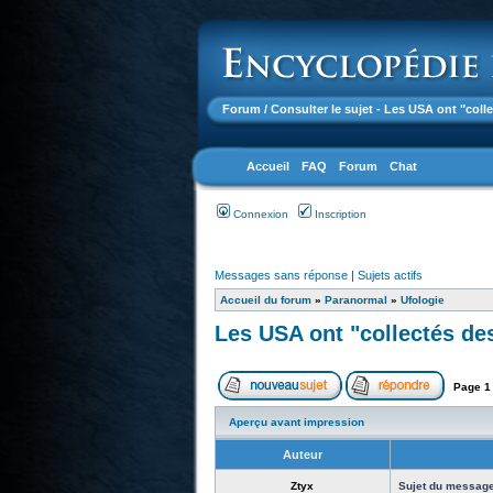
Forum
/ Consulter le sujet - Les USA ont "coll
Accueil
FAQ
Forum
Chat
Connexion
Inscription
Messages sans réponse
|
Sujets actifs
Accueil du forum
»
Paranormal
»
Ufologie
Les USA ont "collectés des
Page
1
Aperçu avant impression
Auteur
Ztyx
Sujet du message