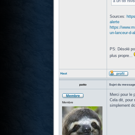
à un tel niv
Sources:
http
alerte
https://www.m
un-lanceur-d-
PS: Désolé pou
plus propre...
Haut
patto
Sujet du message
Merci pour le p
Cela dit, pour 
Membre
simplement doc