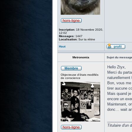
Inscription:
18 Novembre 2020,
12:02
Messages:
1447
Localisation:
Sur ta rétine
Haut
Metronomia
Sujet du message
Hello Ztyx,
Merci du parta
Objecteuse d'états modifiés
naturellement f
de conscience
Bon, vous me c
tirer aucune co
Mais quand je 
encore un exe
Maintenant, on 
donc… wait an
____________
Titulaire d'un