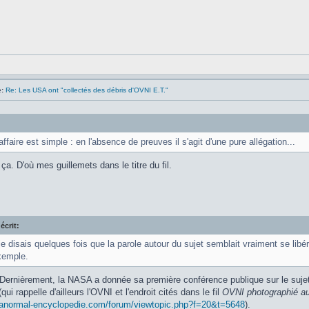
:
Re: Les USA ont "collectés des débris d'OVNI E.T."
'affaire est simple : en l'absence de preuves il s'agit d'une pure allégation...
ça. D'où mes guillemets dans le titre du fil.
écrit:
e disais quelques fois que la parole autour du sujet semblait vraiment se libé
xemple.
 Dernièrement, la NASA a donnée sa première conférence publique sur le suje
ui rappelle d'ailleurs l'OVNI et l'endroit cités dans le fil
OVNI photographié a
ranormal-encyclopedie.com/forum/viewtopic.php?f=20&t=5648
).