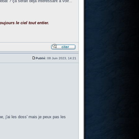
ébat ? ça serait déjà intéressant à voir...
ujours le ciel tout entier.
Publié:
08 Juin 2023, 14:21
e, j'ai les doss' mais je peux pas les