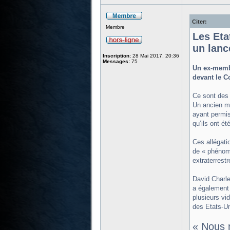
Citer:
Membre
Les Eta
un lanc
Inscription:
28 Mai 2017, 20:36
Messages:
75
Un ex-membr
devant le C
Ce sont des 
Un ancien m
ayant permis
qu’ils ont ét
Ces allégati
de « phénomè
extraterrestr
David Charle
a également 
plusieurs vi
des Etats-Un
« Nous 