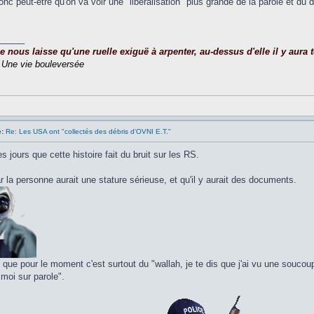
donc peut-être qu'on va voir une "libéralisation" plus grande de la parole et du d
_____
nous laisse qu'une ruelle exiguë à arpenter, au-dessus d'elle il y aura to
,
Une vie bouleversée
:
Re: Les USA ont "collectés des débris d'OVNI E.T."
s jours que cette histoire fait du bruit sur les RS.
la personne aurait une stature sérieuse, et qu'il y aurait des documents.
i que pour le moment c'est surtout du "wallah, je te dis que j'ai vu une soucoup
 moi sur parole".