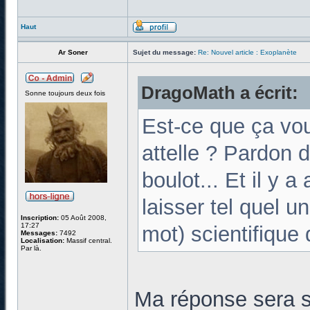
Haut
Ar Soner
Sujet du message:
Re: Nouvel article : Exoplanète
DragoMath a écrit:
Sonne toujours deux fois
Est-ce que ça vou
attelle ? Pardon 
boulot... Et il y a
laisser tel quel u
Inscription:
05 Août 2008,
17:27
mot) scientifique 
Messages:
7492
Localisation:
Massif central.
Par là.
Ma réponse sera 