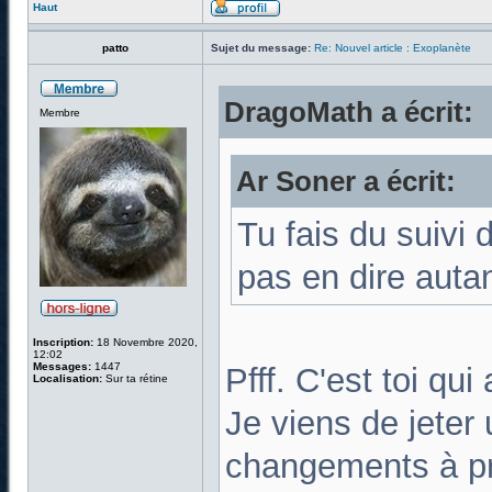
Haut
patto
Sujet du message:
Re: Nouvel article : Exoplanète
DragoMath a écrit:
Membre
Ar Soner a écrit:
Tu fais du suivi 
pas en dire auta
Inscription:
18 Novembre 2020,
12:02
Messages:
1447
Pfff. C'est toi qui
Localisation:
Sur ta rétine
Je viens de jeter 
changements à pr