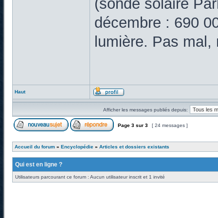
(sonde solaire Par
décembre : 690 000
lumière. Pas mal,
Haut
Afficher les messages publiés depuis:
Page
3
sur
3
[ 24 messages ]
Accueil du forum
»
Encyclopédie
»
Articles et dossiers existants
Qui est en ligne ?
Utilisateurs parcourant ce forum : Aucun utilisateur inscrit et 1 invité