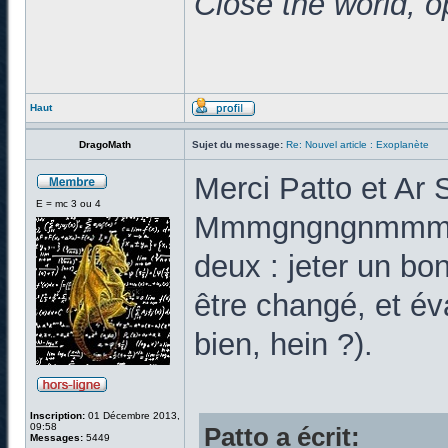
Close the world, o
Haut
DragoMath
Sujet du message:
Re: Nouvel article : Exoplanète
Merci Patto et Ar 
E = mc 3 ou 4
Mmmgngngnmmmgng
deux : jeter un bon
être changé, et éva
bien, hein ?).
Inscription:
01 Décembre 2013,
09:58
Patto a écrit:
Messages:
5449