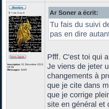
Ar Soner a écrit:
E = mc 3 ou 4
Tu fais du suivi d
pas en dire autan
Pfff. C'est toi qui 
Je viens de jeter u
Inscription:
01 Décembre 2013,
09:58
Messages:
5449
changements à pro
que je cite dans mo
que je corrige plei
site en général et d