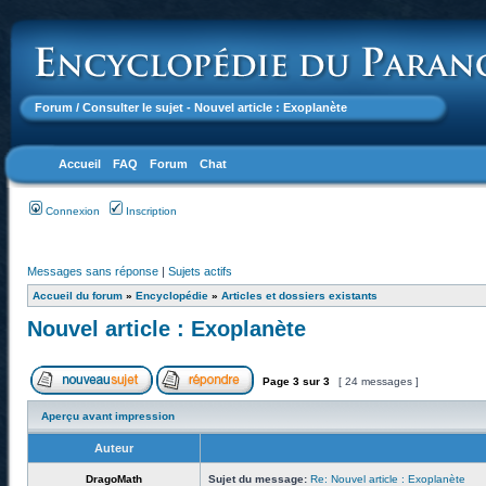
Forum
/ Consulter le sujet - Nouvel article : Exoplanète
Accueil
FAQ
Forum
Chat
Connexion
Inscription
Messages sans réponse
|
Sujets actifs
Accueil du forum
»
Encyclopédie
»
Articles et dossiers existants
Nouvel article : Exoplanète
Page
3
sur
3
[ 24 messages ]
Aperçu avant impression
Auteur
DragoMath
Sujet du message:
Re: Nouvel article : Exoplanète