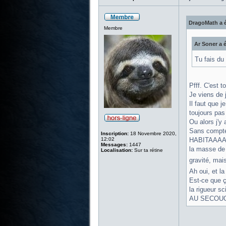
DragoMath a é
Membre
Ar Soner a é
Tu fais du 
Pfff. C'est t
Je viens de 
Il faut que j
toujours pas
Ou alors j'
Sans compter
Inscription:
18 Novembre 2020,
12:02
HABITAAAAAAA
Messages:
1447
la masse de 
Localisation:
Sur ta rétine
gravité, mai
Ah oui, et la
Est-ce que ç
la rigueur sc
AU SECOUOU