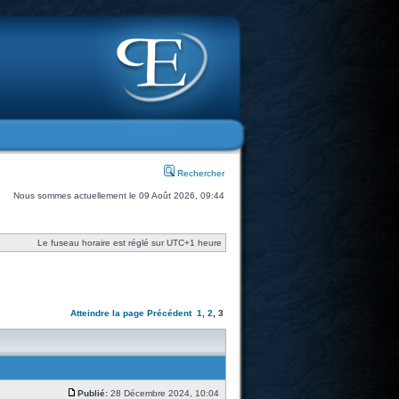
Rechercher
Nous sommes actuellement le 09 Août 2026, 09:44
Le fuseau horaire est réglé sur UTC+1 heure
Atteindre la page
Précédent
1
,
2
,
3
Publié:
28 Décembre 2024, 10:04