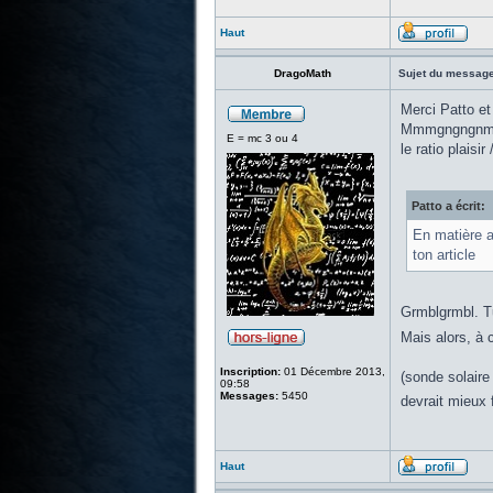
Haut
DragoMath
Sujet du message
Merci Patto et
Mmmgngngnmmmgn
E = mc 3 ou 4
le ratio plaisir
Patto a écrit:
En matière a
ton article
Grmblgrmbl. Tu 
Mais alors, à 
Inscription:
01 Décembre 2013,
(sonde solaire
09:58
Messages:
5450
devrait mieux 
Haut