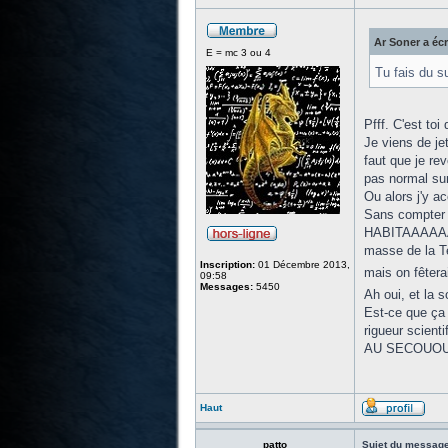
Ar Soner a écr
E = mc 3 ou 4
Tu fais du su
Pfff. C'est toi
Je viens de je
faut que je rev
pas normal sur
Ou alors j'y 
Sans compter 
HABITAAAAAAAAB
masse de la Te
Inscription:
01 Décembre 2013,
mais on fêtera
09:58
Messages:
5450
Ah oui, et la s
Est-ce que ça 
rigueur scienti
AU SECOUOUO
Haut
patto
Sujet du message