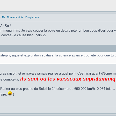
:
Re: Nouvel article : Exoplanète
 Ar So !
gnmm. Je vais couper la poire en deux : jeter un bon coup d'oeil pour vérif
 / corvée (je cause bien, hein ?).
strophysique et exploration spatiale, la science avance trop vite pour que tu 
as raison, et je n'avais jamais réalisé à quel point c'est vrai avant d'écrire mo
ils sont où les vaisseaux supralumini
ce compte-là,
 Parker au plus proche du Soleil le 24 décembre : 690 000 km/h, 0,064 fois la
faire.
)