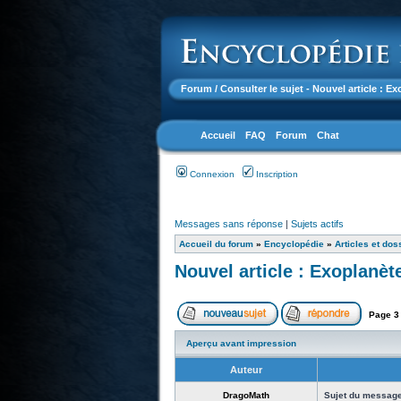
Forum
/ Consulter le sujet - Nouvel article : E
Accueil
FAQ
Forum
Chat
Connexion
Inscription
Messages sans réponse
|
Sujets actifs
Accueil du forum
»
Encyclopédie
»
Articles et dos
Nouvel article : Exoplanèt
Page
3
Aperçu avant impression
Auteur
DragoMath
Sujet du message