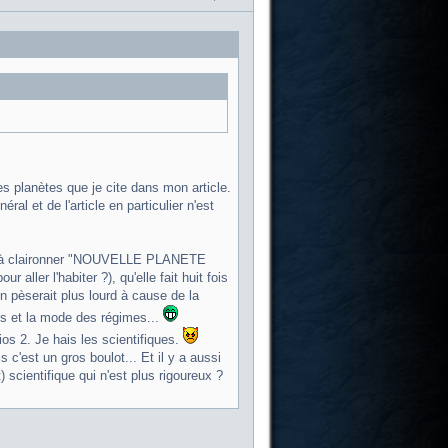
es planètes que je cite dans mon article.
éral et de l'article en particulier n'est
nce à claironner "NOUVELLE PLANETE
ler l'habiter ?), qu'elle fait huit fois
on pèserait plus lourd à cause de la
ids et la mode des régimes...
ios 2. Je hais les scientifiques.
c'est un gros boulot... Et il y a aussi
t) scientifique qui n'est plus rigoureux ?