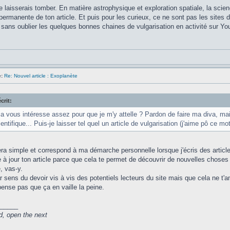
je laisserais tomber. En matière astrophysique et exploration spatiale, la scie
 permanente de ton article. Et puis pour les curieux, ce ne sont pas les sites 
sans oublier les quelques bonnes chaines de vulgarisation en activité sur Yo
:
Re: Nouvel article : Exoplanète
crit:
a vous intéresse assez pour que je m'y attelle ? Pardon de faire ma diva, mais 
ientifique... Puis-je laisser tel quel un article de vulgarisation (j'aime pô ce mo
a simple et correspond à ma démarche personnelle lorsque j'écris des articles
re à jour ton article parce que cela te permet de découvrir de nouvelles chose
, vas-y.
par sens du devoir vis à vis des potentiels lecteurs du site mais que cela ne t'
pense pas que ça en vaille la peine.
_____
d, open the next