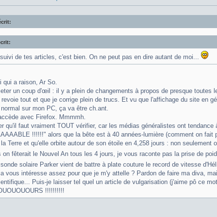
crit:
crit:
suivi de tes articles, c'est bien. On ne peut pas en dire autant de moi...
oi qui a raison, Ar So.
jeter un coup d'œil : il y a plein de changements à propos de presque toutes l
e revoie tout et que je corrige plein de trucs. Et vu que l'affichage du site en gén
 normal sur mon PC, ça va être ch.ant.
y accède avec Firefox. Mmmmh.
 qu'il faut vraiment TOUT vérifier, car les médias généralistes ont tenda
ABLE !!!!!!" alors que la bête est à 40 années-lumière (comment on fait pour al
la Terre et qu'elle orbite autour de son étoile en 4,258 jours : non seulement 
s on fêterait le Nouvel An tous les 4 jours, je vous raconte pas la prise de po
 sonde solaire Parker vient de battre à plate couture le record de vitesse d'Hél
a vous intéresse assez pour que je m'y attelle ? Pardon de faire ma diva, mais 
ientifique... Puis-je laisser tel quel un article de vulgarisation (j'aime pô ce mo
OUOUOURS !!!!!!!!!!