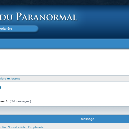
xoplanète
siers existants
e
sur
3
[ 24 messages ]
Message
:
Re: Nouvel article : Exoplanète