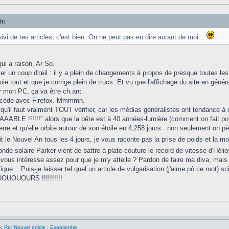
it:
ivi de tes articles, c'est bien. On ne peut pas en dire autant de moi...
 qui a raison, Ar So.
ter un coup d'œil : il y a plein de changements à propos de presque toutes les 
oie tout et que je corrige plein de trucs. Et vu que l'affichage du site en général 
 mon PC, ça va être ch.ant.
accède avec Firefox. Mmmmh.
qu'il faut vraiment TOUT vérifier, car les médias généralistes ont tendanc
LE !!!!!!" alors que la bête est à 40 années-lumière (comment on fait pour alle
rre et qu'elle orbite autour de son étoile en 4,258 jours : non seulement on pès
it le Nouvel An tous les 4 jours, je vous raconte pas la prise de poids et la 
onde solaire Parker vient de battre à plate couture le record de vitesse d'Hélio
vous intéresse assez pour que je m'y attelle ? Pardon de faire ma diva, mais c'
fique... Puis-je laisser tel quel un article de vulgarisation (j'aime pô ce mot) sc
UOUOURS !!!!!!!!!!
:
Re: Nouvel article : Exoplanète