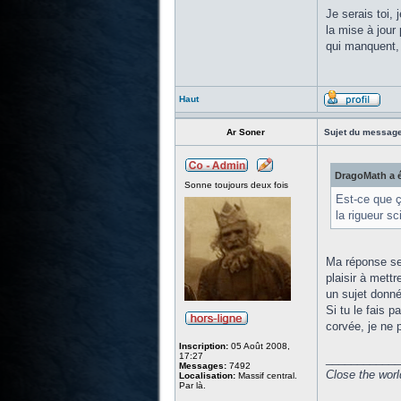
Je serais toi, 
la mise à jour
qui manquent, 
Haut
Ar Soner
Sujet du message
DragoMath a é
Sonne toujours deux fois
Est-ce que ç
la rigueur sc
Ma réponse ser
plaisir à mett
un sujet donné
Si tu le fais 
corvée, je ne 
Inscription:
05 Août 2008,
17:27
____________
Messages:
7492
Close the worl
Localisation:
Massif central.
Par là.