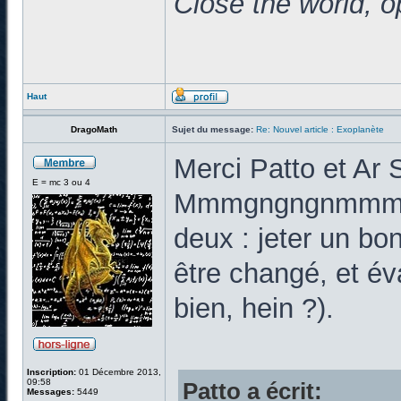
Close the world, o
Haut
DragoMath
Sujet du message:
Re: Nouvel article : Exoplanète
Merci Patto et Ar 
E = mc 3 ou 4
Mmmgngngnmmmgng
deux : jeter un bon
être changé, et éva
bien, hein ?).
Inscription:
01 Décembre 2013,
09:58
Patto a écrit:
Messages:
5449