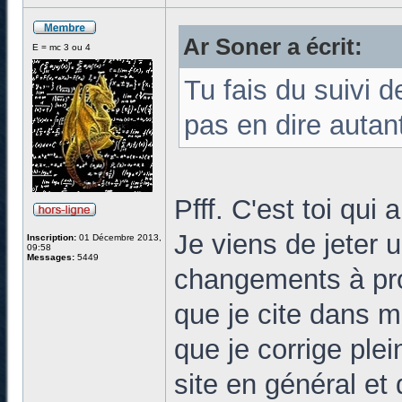
Ar Soner a écrit:
E = mc 3 ou 4
Tu fais du suivi d
pas en dire autan
Pfff. C'est toi qui 
Je viens de jeter u
Inscription:
01 Décembre 2013,
09:58
Messages:
5449
changements à pro
que je cite dans mo
que je corrige plei
site en général et d