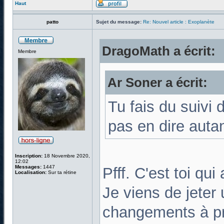
Haut
patto
Sujet du message:
Re: Nouvel article : Exoplanète
DragoMath a écrit:
Membre
Ar Soner a écrit:
Tu fais du suivi 
pas en dire auta
Inscription:
18 Novembre 2020,
12:02
Messages:
1447
Pfff. C'est toi qui
Localisation:
Sur ta rétine
Je viens de jeter 
changements à pr