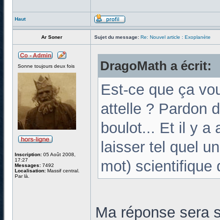
Haut
Ar Soner
Sujet du message:
Re: Nouvel article : Exoplanète
DragoMath a écrit:
Sonne toujours deux fois
Est-ce que ça vou
attelle ? Pardon 
boulot... Et il y a
laisser tel quel u
Inscription:
05 Août 2008,
17:27
mot) scientifique 
Messages:
7492
Localisation:
Massif central.
Par là.
Ma réponse sera 