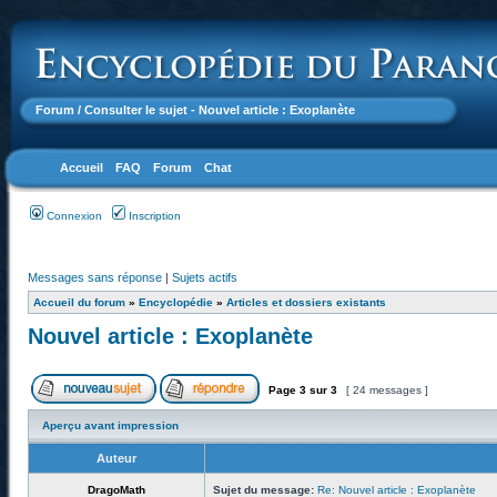
Forum
/ Consulter le sujet - Nouvel article : Exoplanète
Accueil
FAQ
Forum
Chat
Connexion
Inscription
Messages sans réponse
|
Sujets actifs
Accueil du forum
»
Encyclopédie
»
Articles et dossiers existants
Nouvel article : Exoplanète
Page
3
sur
3
[ 24 messages ]
Aperçu avant impression
Auteur
DragoMath
Sujet du message:
Re: Nouvel article : Exoplanète