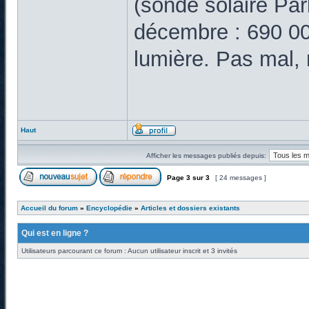
(sonde solaire Par
décembre : 690 000
lumière. Pas mal,
Haut
Afficher les messages publiés depuis:
Page
3
sur
3
[ 24 messages ]
Accueil du forum
»
Encyclopédie
»
Articles et dossiers existants
Qui est en ligne ?
Utilisateurs parcourant ce forum : Aucun utilisateur inscrit et 3 invités