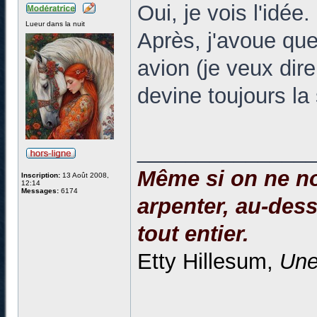
Oui, je vois l'idée.
Lueur dans la nuit
Après, j'avoue que
avion (je veux dir
devine toujours la
______________
Même si on ne no
Inscription:
13 Août 2008,
12:14
Messages:
6174
arpenter, au-dessu
tout entier.
Etty Hillesum,
Une