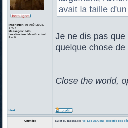
avait la taille d'u
Inscription:
05 Août 2008,
17:27
Messages:
7492
Je ne dis pas que 
Localisation:
Massif central.
Par là.
quelque chose de s
______________
Close the world, o
Haut
Chimère
Sujet du message:
Re: Les USA ont "collectés des déb