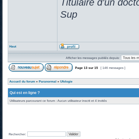
Titulaire d'un doc
Sup
Haut
Afficher les messages publiés depuis:
Page
13
sur
15
[ 146 messages ]
Accueil du forum
»
Paranormal
»
Ufologie
Qui est en ligne ?
Utilisateurs parcourant ce forum : Aucun utilisateur inscrit et 4 invités
Rechercher: