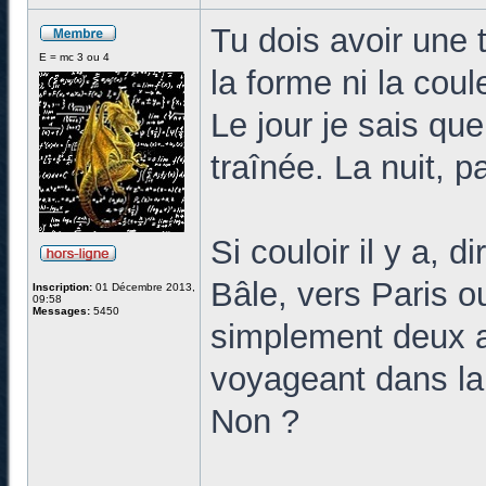
Tu dois avoir une 
E = mc 3 ou 4
la forme ni la coul
Le jour je sais que
traînée. La nuit, p
Si couloir il y a, 
Bâle, vers Paris ou
Inscription:
01 Décembre 2013,
09:58
Messages:
5450
simplement deux a
voyageant dans la
Non ?