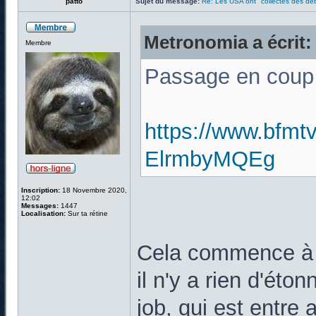
patto
Sujet du message:
Re: Les USA ont "collectés des déb
Metronomia a écrit:
Membre
Passage en coup 
https://www.bfmtv
ElrmbyMQEg
Inscription:
18 Novembre 2020,
12:02
Messages:
1447
Localisation:
Sur ta rétine
Cela commence à b
il n'y a rien d'éto
job, qui est entre a