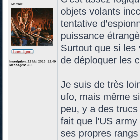
Membre
objets volants inco
tentative d'espio
puissance étrangè
Surtout que si les 
de déploquer les c
Inscription:
22 Mai 2019, 12:49
Messages:
393
Je suis de très lo
ufo, mais même si 
peu, y a des trucs
fait que l'US army
ses propres rangs (