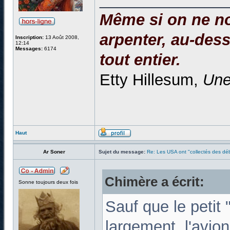
Même si on ne no
arpenter, au-dessu
Inscription:
13 Août 2008,
12:14
Messages:
6174
tout entier.
Etty Hillesum,
Une
Haut
Ar Soner
Sujet du message:
Re: Les USA ont "collectés des déb
Chimère a écrit:
Sonne toujours deux fois
Sauf que le petit 
largement, l'avion