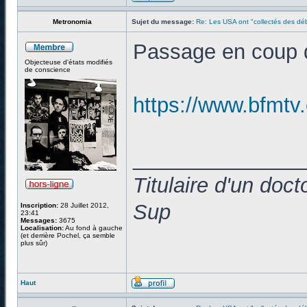
Metronomia
Sujet du message:
Re: Les USA ont "collectés des déb
Passage en coup d
Objecteuse d'états modifiés
de conscience
https://www.bfmtv
______________
Titulaire d'un doc
Sup
Inscription:
28 Juillet 2012,
23:41
Messages:
3675
Localisation:
Au fond à gauche
(et derrière Pochel, ça semble
plus sûr)
Haut