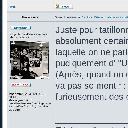
Haut
Metronomia
Sujet du message:
Re: Les USA ont "collectés des déb
Juste pour tatillo
Objecteuse d'états modifiés
de conscience
absolument certain 
laquelle on ne par
pudiquement d' "
(Après, quand on 
va pas se mentir
furieusement des o
Inscription:
28 Juillet 2012,
23:41
Messages:
3675
Localisation:
Au fond à gauche
(et derrière Pochel, ça semble
plus sûr)
______________