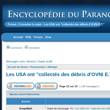
Forum
/ Consulter le sujet - Les USA ont "collectés des débris d'OVNI E.T."
Accueil
FAQ
Forum
Chat
Connexion
Inscription
Messages sans réponse
|
Sujets actifs
Accueil du forum
»
Paranormal
»
Ufologie
Les USA ont "collectés des débris d'OVNI E.
Page
13
sur
15
[ 146 messages ]
Aperçu avant impression
Auteur
DragoMath
Sujet du message:
Re: Les USA ont "collectés des déb