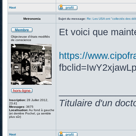
Haut
Metronomia
Sujet du message:
Re: Les USA ont "collectés des déb
Et voici que maint
Objecteuse d'états modifiés
de conscience
https://www.cipofra
fbclid=IwY2xja
______________
Titulaire d'un doc
Inscription:
28 Juillet 2012,
23:41
Messages:
3675
Localisation:
Au fond à gauche
(et derrière Pochel, ça semble
plus sûr)
Haut