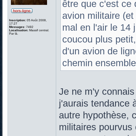
être que c'est ce
avion militaire (e
Inscription:
05 Août 2008,
17:27
mal en l'air le 14
Messages:
7492
Localisation:
Massif central.
Par là.
coucou plus petit,
d'un avion de lign
chemin ensemble :
Je ne m'y connais
j'aurais tendance 
autre hypothèse, c
militaires pourvus 