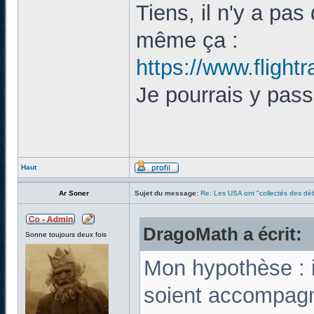
Tiens, il n'y a pas
même ça :
https://www.flight
Je pourrais y pass
Haut
Ar Soner
Sujet du message:
Re: Les USA ont "collectés des déb
DragoMath a écrit:
Sonne toujours deux fois
Mon hypothèse : i
soient accompagn