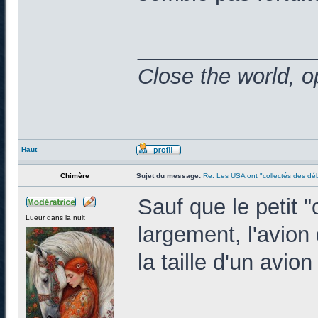
______________
Close the world, o
Haut
Chimère
Sujet du message:
Re: Les USA ont "collectés des déb
Sauf que le petit "
Lueur dans la nuit
largement, l'avion 
la taille d'un avion
______________