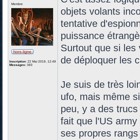
Membre
objets volants inco
tentative d'espio
puissance étrangè
Surtout que si les 
de déploquer les c
Inscription:
22 Mai 2019, 12:49
Messages:
393
Je suis de très lo
ufo, mais même si 
peu, y a des trucs
fait que l'US army
ses propres rangs (