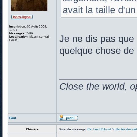
avait la taille d'u
Inscription:
05 Août 2008,
17:27
Messages:
7492
Je ne dis pas que 
Localisation:
Massif central.
Par là.
quelque chose de s
______________
Close the world, o
Haut
Chimère
Sujet du message:
Re: Les USA ont "collectés des déb