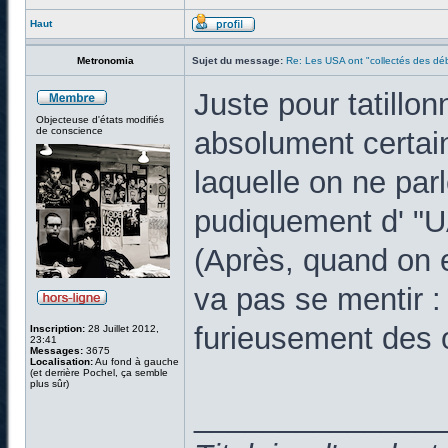
Haut
Metronomia
Sujet du message:
Re: Les USA ont "collectés des déb
Juste pour tatillo
Objecteuse d'états modifiés
de conscience
absolument certain 
laquelle on ne par
pudiquement d' "
(Après, quand on 
va pas se mentir
furieusement des o
Inscription:
28 Juillet 2012,
23:41
Messages:
3675
Localisation:
Au fond à gauche
(et derrière Pochel, ça semble
plus sûr)
______________