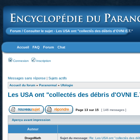
Forum
/ Consulter le sujet - Les USA ont "collectés des débris d'OVNI E.T."
Accueil
FAQ
Forum
Chat
Connexion
Inscription
Messages sans réponse
|
Sujets actifs
Accueil du forum
»
Paranormal
»
Ufologie
Les USA ont "collectés des débris d'OVNI E.
Page
13
sur
15
[ 146 messages ]
Aperçu avant impression
Auteur
DragoMath
Sujet du message:
Re: Les USA ont "collectés des déb