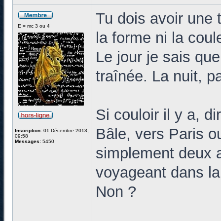
Tu dois avoir une 
E = mc 3 ou 4
la forme ni la coul
Le jour je sais que
traînée. La nuit, p
Si couloir il y a, 
Bâle, vers Paris ou
Inscription:
01 Décembre 2013,
09:58
Messages:
5450
simplement deux a
voyageant dans la
Non ?