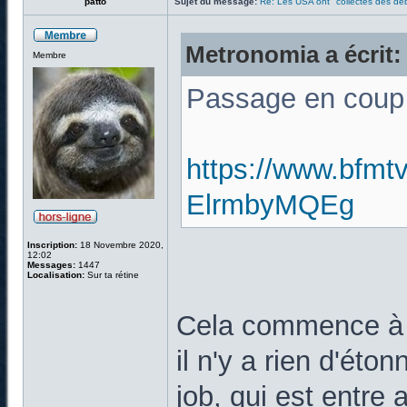
patto
Sujet du message:
Re: Les USA ont "collectés des déb
Metronomia a écrit:
Membre
Passage en coup 
https://www.bfmtv
ElrmbyMQEg
Inscription:
18 Novembre 2020,
12:02
Messages:
1447
Localisation:
Sur ta rétine
Cela commence à b
il n'y a rien d'éto
job, qui est entre a