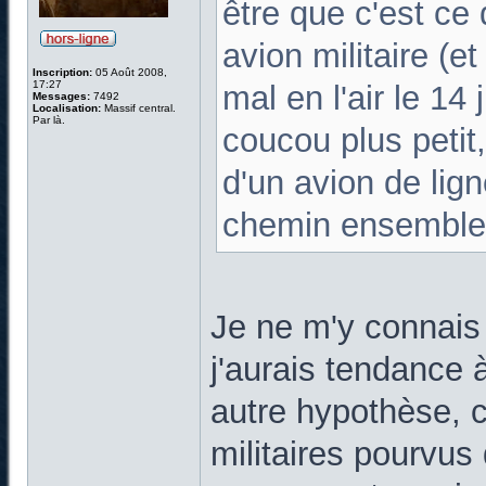
être que c'est ce
avion militaire (e
Inscription:
05 Août 2008,
17:27
mal en l'air le 14
Messages:
7492
Localisation:
Massif central.
Par là.
coucou plus petit,
d'un avion de lign
chemin ensemble :
Je ne m'y connais
j'aurais tendance 
autre hypothèse, c
militaires pourvus 