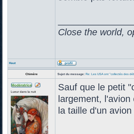
______________
Close the world, o
Haut
Chimère
Sujet du message:
Re: Les USA ont "collectés des déb
Sauf que le petit "
Lueur dans la nuit
largement, l'avion 
la taille d'un avion
______________