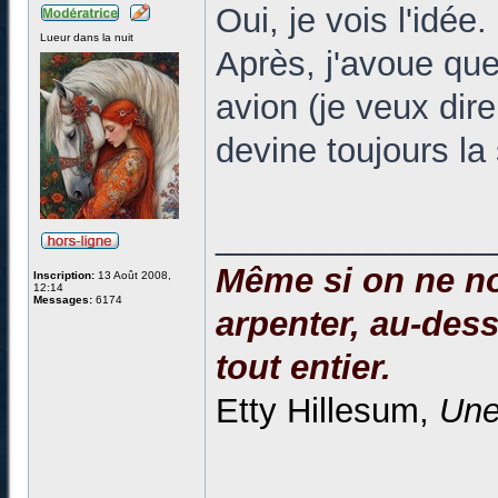
Oui, je vois l'idée.
Lueur dans la nuit
Après, j'avoue que
avion (je veux dir
devine toujours la
______________
Même si on ne no
Inscription:
13 Août 2008,
12:14
Messages:
6174
arpenter, au-dessu
tout entier.
Etty Hillesum,
Une