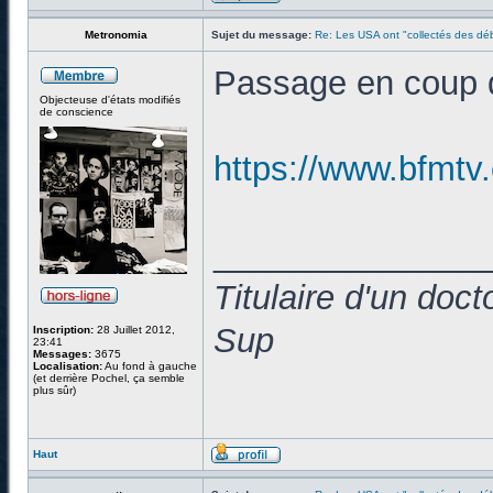
Metronomia
Sujet du message:
Re: Les USA ont "collectés des déb
Passage en coup d
Objecteuse d'états modifiés
de conscience
https://www.bfmtv
______________
Titulaire d'un doc
Sup
Inscription:
28 Juillet 2012,
23:41
Messages:
3675
Localisation:
Au fond à gauche
(et derrière Pochel, ça semble
plus sûr)
Haut