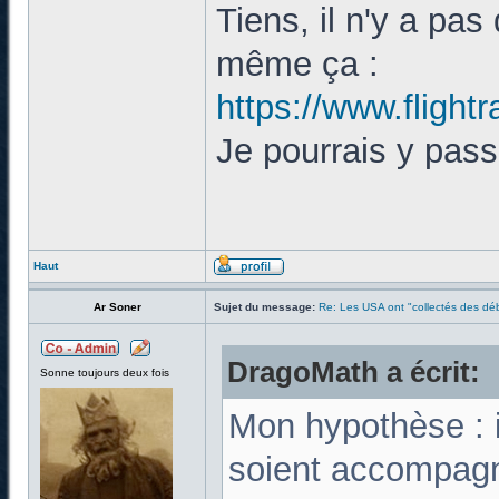
Tiens, il n'y a pas
même ça :
https://www.flight
Je pourrais y pass
Haut
Ar Soner
Sujet du message:
Re: Les USA ont "collectés des déb
DragoMath a écrit:
Sonne toujours deux fois
Mon hypothèse : i
soient accompagn