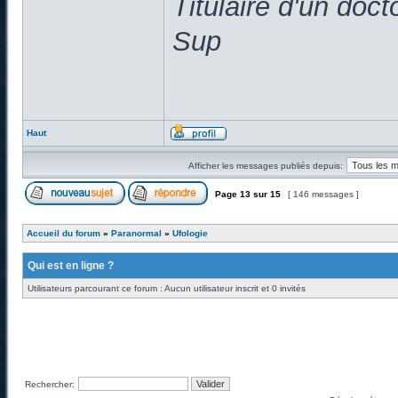
Titulaire d'un doc
Sup
Haut
Afficher les messages publiés depuis:
Page
13
sur
15
[ 146 messages ]
Accueil du forum
»
Paranormal
»
Ufologie
Qui est en ligne ?
Utilisateurs parcourant ce forum : Aucun utilisateur inscrit et 0 invités
Rechercher: