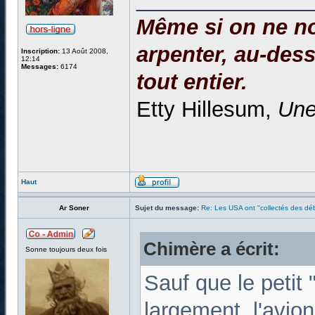
Même si on ne no
arpenter, au-dessu
Inscription:
13 Août 2008,
12:14
Messages:
6174
tout entier.
Etty Hillesum,
Une
Haut
Ar Soner
Sujet du message:
Re: Les USA ont "collectés des déb
Chimère a écrit:
Sonne toujours deux fois
Sauf que le petit 
largement, l'avion