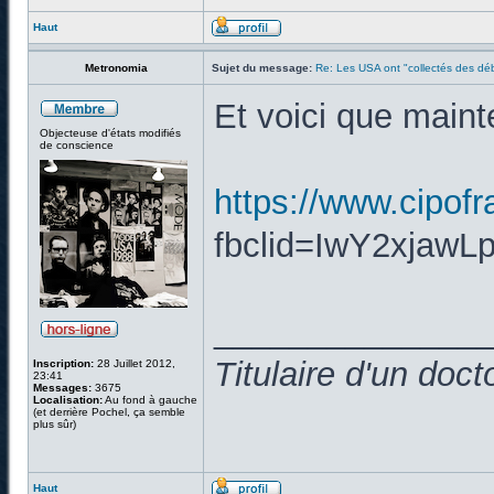
Haut
Metronomia
Sujet du message:
Re: Les USA ont "collectés des déb
Et voici que maint
Objecteuse d'états modifiés
de conscience
https://www.cipofra
fbclid=IwY2xja
______________
Titulaire d'un doc
Inscription:
28 Juillet 2012,
23:41
Messages:
3675
Localisation:
Au fond à gauche
(et derrière Pochel, ça semble
plus sûr)
Haut