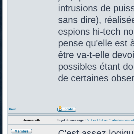
intrusions de puis
sans dire), réalis
espions hi-tech no
pense qu'elle est 
être va-t-elle dev
possibles étant d
de certaines obser
Haut
Jérimadeth
Sujet du message:
Re: Les USA ont "collectés des déb
C'est assez logiq