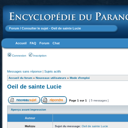
Forum
/ Consulter le sujet - Oeil de sainte Lucie
Accueil
FAQ
Forum
Chat
Connexion
Inscription
Messages sans réponse
|
Sujets actifs
Accueil du forum
»
Nouveaux utilisateurs
»
Mode d'emploi
Oeil de sainte Lucie
Page
1
sur
1
[ 5 messages ]
Aperçu avant impression
Auteur
Mulizzu
Sujet du message:
Oeil de sainte Lucie