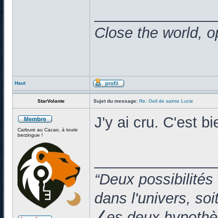
______________
Close the world, o
Haut
StarVolante
Sujet du message:
Re: Oeil de sainte Lucie
J'y ai cru. C'est
Carbure au Cacao, à toute
berzingue !
______________
“Deux possibilités
dans l'univers, so
⎳es deux hypothès