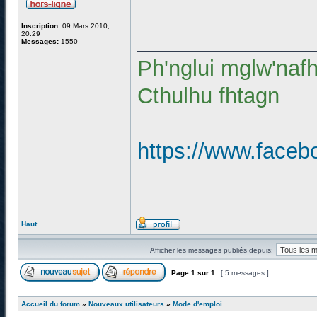
Inscription:
09 Mars 2010,
______________
20:29
Messages:
1550
Ph'nglui mglw'naf
Cthulhu fhtagn
https://www.faceb
Haut
Afficher les messages publiés depuis:
Page
1
sur
1
[ 5 messages ]
Accueil du forum
»
Nouveaux utilisateurs
»
Mode d'emploi