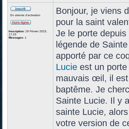
Bonjour, je viens d
En attente d'activation
pour la saint vale
Je le porte depuis
Inscription:
19 Février 2023,
17:25
Messages:
1
légende de Sainte 
apporté par ce coq
Lucie
est un porte 
mauvais œil, il est
baptême. Je cherc
Sainte Lucie. Il y 
sainte Lucie, alor
votre version de 