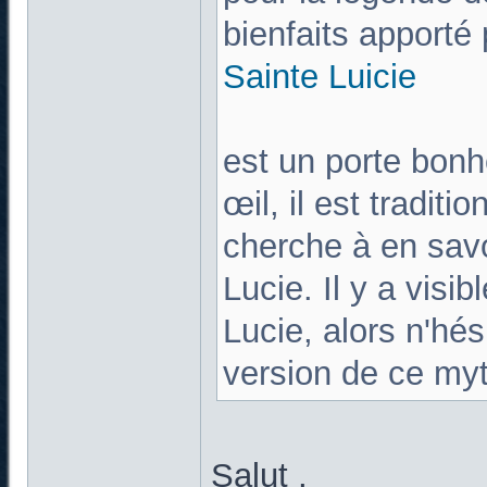
bienfaits apporté 
Sainte Lu
ici
e
est un porte bonh
œil, il est tradit
cherche à en savo
Lucie. Il y a visi
Lucie, alors n'hés
version de ce my
Salut ,