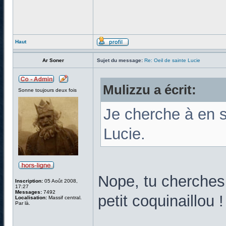
Haut
Ar Soner
Sujet du message:
Re: Oeil de sainte Lucie
Mulizzu a écrit:
Sonne toujours deux fois
Je cherche à en s
Lucie.
Nope, tu cherches à
Inscription:
05 Août 2008,
17:27
Messages:
7492
petit coquinaillou 
Localisation:
Massif central.
Par là.