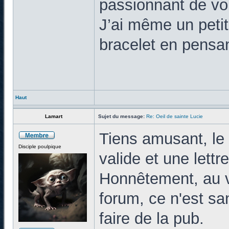
passionnant de vo
J’ai même un petit
bracelet en pensan
Haut
Lamart
Sujet du message:
Re: Oeil de sainte Lucie
Tiens amusant, le 
Disciple poulpique
valide et une lettr
Honnêtement, au v
forum, ce n'est sa
faire de la pub.