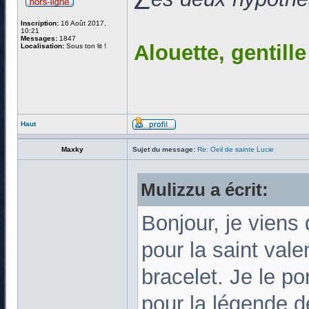
Inscription:
16 Août 2017,
10:21
Messages:
1847
Alouette, gentill
Localisation:
Sous ton lit !
Haut
Maxky
Sujet du message:
Re: Oeil de sainte Lucie
Mulizzu a écrit:
Bonjour, je viens 
pour la saint vale
bracelet. Je le p
pour la légende d