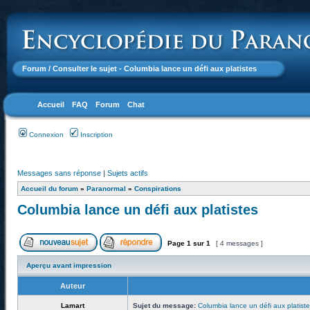
Forum
/ Consulter le sujet - Columbia lance un défi aux platistes
Accueil
FAQ
Forum
Chat
Connexion
Inscription
Messages sans réponse
|
Sujets actifs
Accueil du forum
»
Paranormal
»
Conspirations
Columbia lance un défi aux platistes
Page
1
sur
1
[ 4 messages ]
Aperçu avant impression
Auteur
Lamart
Sujet du message:
Columbia lance un défi aux platist