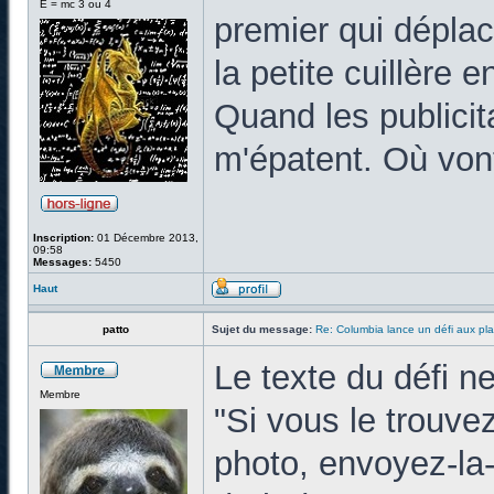
E = mc 3 ou 4
premier qui dépla
la petite cuillère
Quand les publicit
m'épatent. Où vont
Inscription:
01 Décembre 2013,
09:58
Messages:
5450
Haut
patto
Sujet du message:
Re: Columbia lance un défi aux pla
Le texte du défi 
Membre
"Si vous le trouvez
photo, envoyez-la