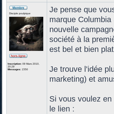
Je pense que vous
Disciple poulpique
marque Columbia 
nouvelle campagne 
société à la premi
est bel et bien plat
Inscription:
09 Mars 2010,
Je trouve l'idée pl
20:29
Messages:
1550
marketing) et amu
Si vous voulez en 
le lien :