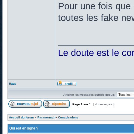
Pour une fois que
toutes les fake n
______________
Le doute est le c
Haut
Afficher les messages publiés depuis:
Page
1
sur
1
[ 4 messages ]
Accueil du forum
»
Paranormal
»
Conspirations
Qui est en ligne ?