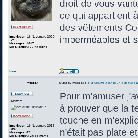
droit de vous vant
ce qui appartient à
des vêtements Col
imperméables et s
Inscription:
18 Novembre 2020,
12:02
Messages:
1447
Localisation:
Sur ta rétine
Haut
Muskar
Sujet du message:
Re: Columbia lance un défi aux pla
Pour m'amuser j'
Membre
à prouver que la te
touche en m'expli
Inscription:
19 Novembre 2018,
n'était pas plate et
10:48
Messages:
47
Localisation:
Val de marne