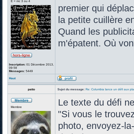
E = mc 3 ou 4
premier qui dépla
la petite cuillère
Quand les publicit
m'épatent. Où vont
Inscription:
01 Décembre 2013,
09:58
Messages:
5449
Haut
patto
Sujet du message:
Re: Columbia lance un défi aux pla
Le texte du défi 
Membre
"Si vous le trouvez
photo, envoyez-la