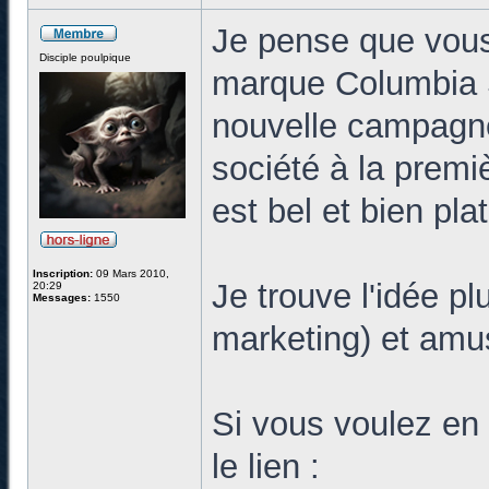
Je pense que vous
Disciple poulpique
marque Columbia 
nouvelle campagne 
société à la premi
est bel et bien plat
Inscription:
09 Mars 2010,
Je trouve l'idée pl
20:29
Messages:
1550
marketing) et amu
Si vous voulez en 
le lien :