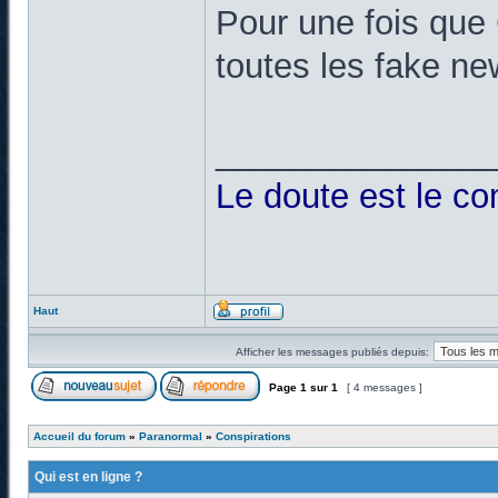
Pour une fois que
toutes les fake n
______________
Le doute est le c
Haut
Afficher les messages publiés depuis:
Page
1
sur
1
[ 4 messages ]
Accueil du forum
»
Paranormal
»
Conspirations
Qui est en ligne ?