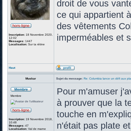
droit de vous vant
ce qui appartient à
des vêtements Col
imperméables et s
Inscription:
18 Novembre 2020,
12:02
Messages:
1447
Localisation:
Sur ta rétine
Haut
Muskar
Sujet du message:
Re: Columbia lance un défi aux pla
Pour m'amuser j'
Membre
à prouver que la te
touche en m'expli
Inscription:
19 Novembre 2018,
n'était pas plate et
10:48
Messages:
47
Localisation:
Val de marne