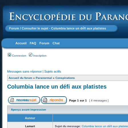
Forum
/ Consulter le sujet - Columbia lance un défi aux platistes
Accueil
FAQ
Forum
Chat
Connexion
Inscription
Messages sans réponse
|
Sujets actifs
Accueil du forum
»
Paranormal
»
Conspirations
Columbia lance un défi aux platistes
Page
1
sur
1
[ 4 messages ]
Aperçu avant impression
Auteur
Lamart
Sujet du message:
Columbia lance un défi aux platist