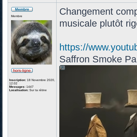
Changement compl
Membre
musicale plutôt ri
https://www.you
Saffron Smoke Par
Inscription:
18 Novembre 2020,
12:02
Messages:
1447
Localisation:
Sur ta rétine