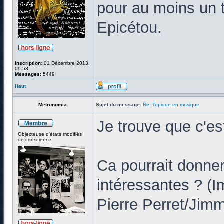
pour au moins un t
Epicétou.
Inscription:
01 Décembre 2013,
09:58
Messages:
5449
Haut
Metronomia
Sujet du message:
Re: Topique en musique
Je trouve que c'es
Objecteuse d'états modifiés
de conscience
Ca pourrait donner
intéressantes ? (
Pierre Perret/Jim