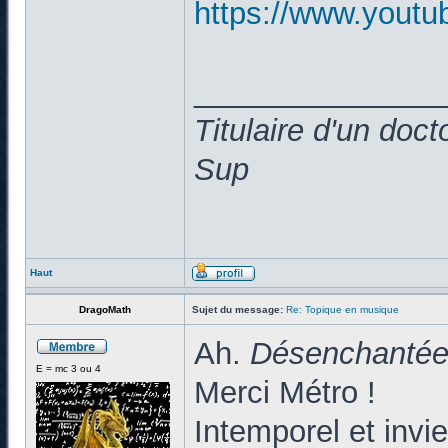
https://www.yout
______________
Titulaire d'un doc
Sup
Haut
DragoMath
Sujet du message:
Re: Topique en musique
Ah.
Désenchanté
E = mc 3 ou 4
Merci Métro !
Intemporel et inviei