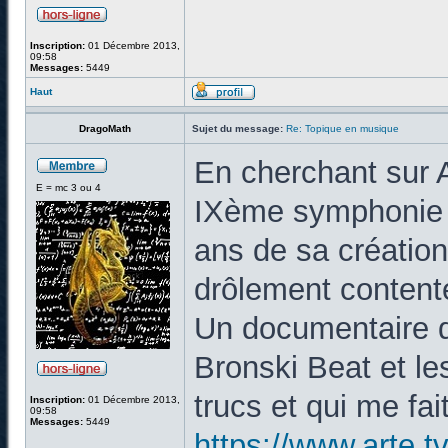
Inscription:
01 Décembre 2013,
09:58
Messages:
5449
Haut
DragoMath
Sujet du message:
Re: Topique en musique
En cherchant sur A
E = mc 3 ou 4
IXème symphonie 
ans de sa création,
drôlement content
Un documentaire 
Bronski Beat et le
trucs et qui me fai
Inscription:
01 Décembre 2013,
09:58
Messages:
5449
https://www.arte.t