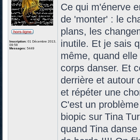
Ce qui m'énerve en
de 'monter' : le c
plans, les changem
inutile. Et je sais
Inscription:
01 Décembre 2013,
09:58
Messages:
5449
même, quand elle 
corps danser. Et 
derrière et autour 
et répéter une chor
C'est un problème 
biopic sur Tina Tur
quand Tina danse o