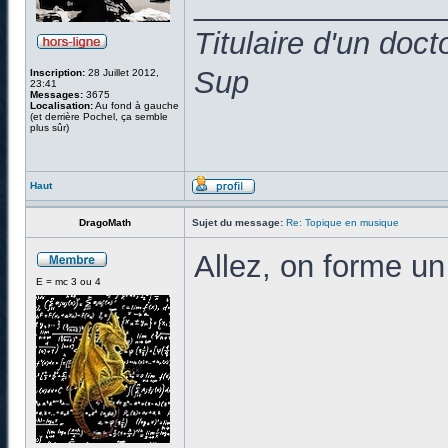
______________
Titulaire d'un doc
Sup
Inscription:
28 Juillet 2012,
23:41
Messages:
3675
Localisation:
Au fond à gauche
(et derrière Pochel, ça semble
plus sûr)
Haut
DragoMath
Sujet du message:
Re: Topique en musique
Allez, on forme un
E = mc 3 ou 4