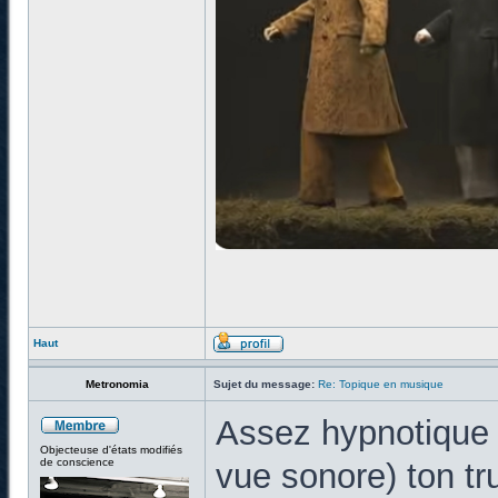
Haut
Metronomia
Sujet du message:
Re: Topique en musique
Assez hypnotique (
Objecteuse d'états modifiés
de conscience
vue sonore) ton tru