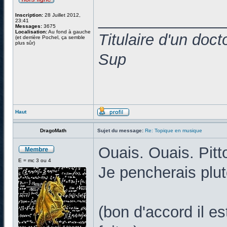
______________
Inscription:
28 Juillet 2012,
23:41
Messages:
3675
Localisation:
Au fond à gauche
Titulaire d'un doc
(et derrière Pochel, ça semble
plus sûr)
Sup
Haut
DragoMath
Sujet du message:
Re: Topique en musique
Ouais. Ouais. Pitt
E = mc 3 ou 4
Je pencherais plut
(bon d'accord il e