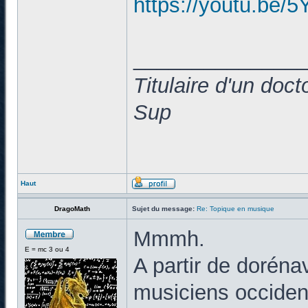
https://youtu.b
______________
Titulaire d'un doc
Sup
Haut
DragoMath
Sujet du message:
Re: Topique en musique
Mmmh.
E = mc 3 ou 4
A partir de doréna
musiciens occiden