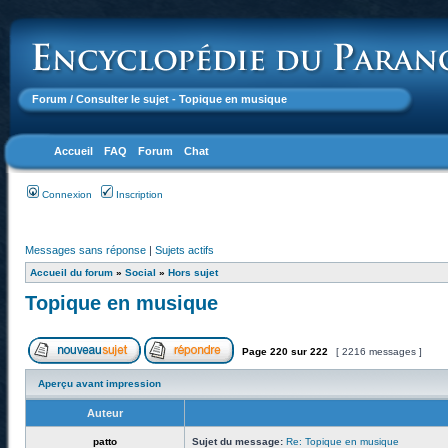
Forum
/ Consulter le sujet - Topique en musique
Accueil
FAQ
Forum
Chat
Connexion
Inscription
Messages sans réponse
|
Sujets actifs
Accueil du forum
»
Social
»
Hors sujet
Topique en musique
Page
220
sur
222
[ 2216 messages ]
Aperçu avant impression
Auteur
patto
Sujet du message:
Re: Topique en musique