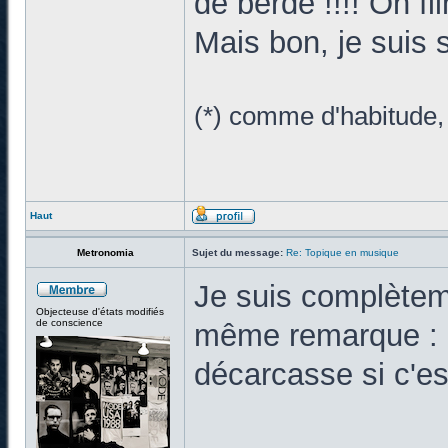
de berde !!!! On f
Mais bon, je suis 
(*) comme d'habitude, 
Haut
Metronomia
Sujet du message:
Re: Topique en musique
Je suis complèteme
Objecteuse d'états modifiés
de conscience
même remarque : à
décarcasse si c'es