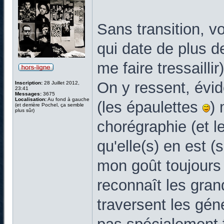
Sans transition, v
qui date de plus 
me faire tressaillir)
On y ressent, évi
Inscription:
28 Juillet 2012,
23:41
Messages:
3675
Localisation:
Au fond à gauche
(les épaulettes
) 
(et derrière Pochel, ça semble
plus sûr)
chorégraphie (et l
qu'elle(s) en est (
mon goût toujours 
reconnaît les grand
traversent les géné