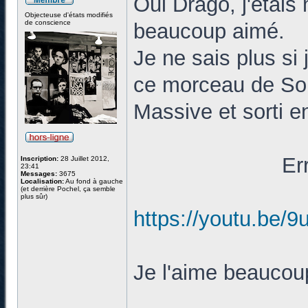
Oui Drago, j'étais
Objecteuse d'états modifiés
de conscience
beaucoup aimé.
Je ne sais plus si 
ce morceau de So
Massive et sorti e
Er
Inscription:
28 Juillet 2012,
23:41
Messages:
3675
Localisation:
Au fond à gauche
(et derrière Pochel, ça semble
plus sûr)
https://youtu.b
Je l'aime beaucou