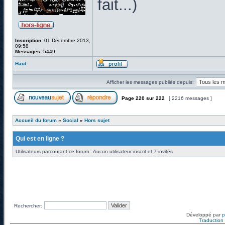
fait...)
Inscription:
01 Décembre 2013,
09:58
Messages:
5449
Haut
Afficher les messages publiés depuis:
Page
220
sur
222
[ 2216 messages ]
Accueil du forum
»
Social
»
Hors sujet
Qui est en ligne ?
Utilisateurs parcourant ce forum : Aucun utilisateur inscrit et 7 invités
Rechercher:
Développé par
Traduction f