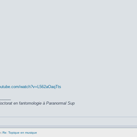
youtube.com/watch?v=L562aOaqTts
_____
 doctorat en fantomologie à Paranormal Sup
:
Re: Topique en musique