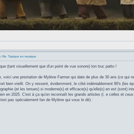
:
Re: Topique en musique
ue (tant visuellement que d'un point de vue sonore) ton truc patto !
n, voici une prestation de Mylène Farmer qui date de plus de 30 ans (ce qui ne
 fort bien vieilli. On y ressent, évidemment, le côté indéniablement 90's (les é
graphie (et les tenues) si moderne(s) et efficace(s) qu'elle(s) en est (sont) i
ien en 2025. C'est à ça qu'on reconnaît les grands artistes (i. e celles et ceux 
n'est pas spécialement fan de Mylène qui vous le dit) :