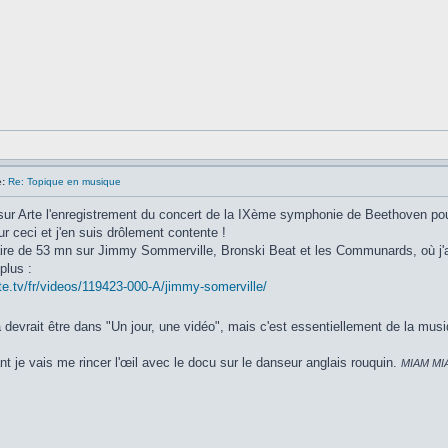
:
Re: Topique en musique
ur Arte l'enregistrement du concert de la IXème symphonie de Beethoven pour
r ceci et j'en suis drôlement contente !
e de 53 mn sur Jimmy Sommerville, Bronski Beat et les Communards, où j'ai a
plus :
te.tv/fr/videos/119423-000-A/jimmy-somerville/
ça devrait être dans "Un jour, une vidéo", mais c'est essentiellement de la mus
t je vais me rincer l'œil avec le docu sur le danseur anglais rouquin.
MIAM MI