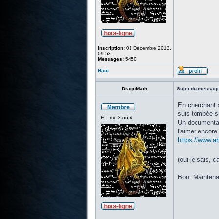
Inscription:
01 Décembre 2013,
09:58
Messages:
5450
Haut
DragoMath
Sujet du message
En cherchant s
suis tombée su
E = mc 3 ou 4
Un documentair
l'aimer encore 
https://www.ar
(oui je sais, 
Bon. Maintenan