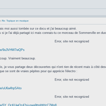
:
Re: Topique en musique
tais moi aussi tombée sur ce docu et j'ai beaucoup aimé.
s si je l'ai déjà partagé ici mais connais-tu ce morceau de Sommerville en du
Error, site not recognized
u.be/9u3VHW7wQPs
ucoup. Vraiment beaucoup.
is, je vous partage deux découvertes qui n'ont rien de récent mais à côté desqu
ue se sont de vraies pépites pour qui apprécie l'électro :
Error, site not recognized
.be/uU6a4hpSAto
Error, site not recognized
u.be/5Y_QcKUwOz4?si=rwa9ttpHtHzC7Mn8