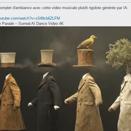
plet d'ambiance avec cette vidéo musicale plutôt rigolote générée par IA.
youtube.com/watch?v=z549cb6ZLFM
 Parade – Surreal AI Dance Video 4K