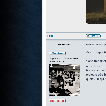
Haut
Metronomia
Sujet du message
Assez hypnotiq
Objecteuse d'états modifiés
Sans transitio
de conscience
a - je trouve -
trouve la choré
toujours très b
quelqu'un qui 