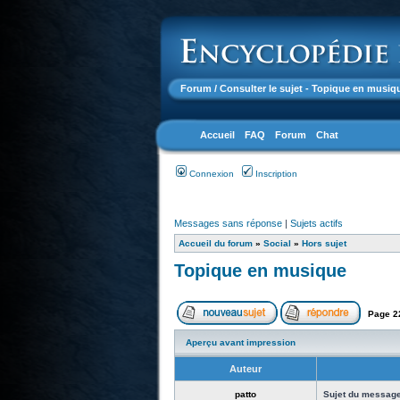
Forum
/ Consulter le sujet - Topique en musiq
Accueil
FAQ
Forum
Chat
Connexion
Inscription
Messages sans réponse
|
Sujets actifs
Accueil du forum
»
Social
»
Hors sujet
Topique en musique
Page
2
Aperçu avant impression
Auteur
patto
Sujet du message