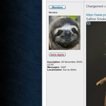
Changement com
Membre
https://www.
Saffron Smoke
Inscription:
18 Novembre 2020,
12:02
Messages:
1447
Localisation:
Sur ta rétine