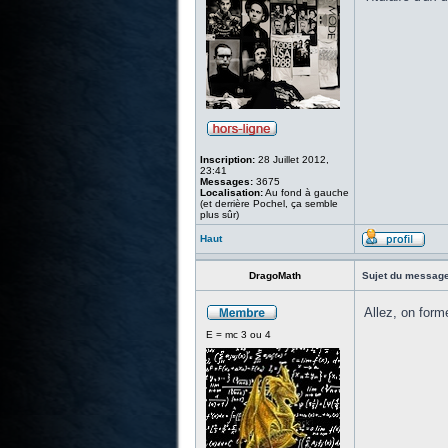
Inscription:
28 Juillet 2012,
23:41
Messages:
3675
Localisation:
Au fond à gauche
(et derrière Pochel, ça semble
plus sûr)
Haut
DragoMath
Sujet du message
Allez, on form
E = mc 3 ou 4