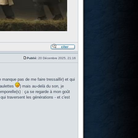
Publié:
20 Décembre 2025, 21:16
 manque pas de me faire tressaillir) et qui
paulettes
) mais au-delà du son, je
ntemporelle(s) : ça se regarde à mon goût
qui traversent les générations - et c'est