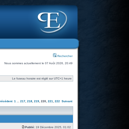
Rechercher
Nous sommes actuellement le 07 Août 2026, 20:49
Le fuseau horaire est réglé sur UTC+1 heure
récédent
1
...
217
,
218
,
219
,
220
,
221
,
222
Suivant
Publié:
19 Décembre 2025, 01:02