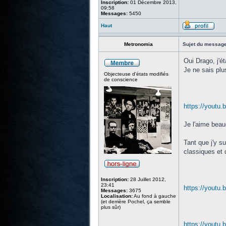
Inscription:
01 Décembre 2013,
09:58
Messages:
5450
Haut
Metronomia
Sujet du message
Oui Drago, j'é
Je ne sais plu
Objecteuse d'états modifiés
de conscience
https://yout
Je l'aime bea
Tant que j'y su
classiques et q
Inscription:
28 Juillet 2012,
23:41
https://youtu
Messages:
3675
Localisation:
Au fond à gauche
(et derrière Pochel, ça semble
plus sûr)
https://yout