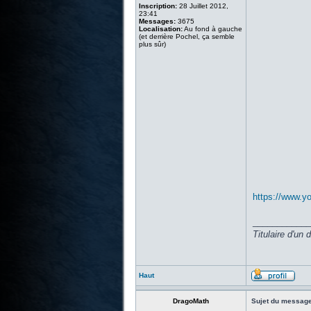
Inscription:
28 Juillet 2012,
23:41
Messages:
3675
Localisation:
Au fond à gauche
(et derrière Pochel, ça semble
plus sûr)
https://www.
____________
Titulaire d'un
Haut
DragoMath
Sujet du message