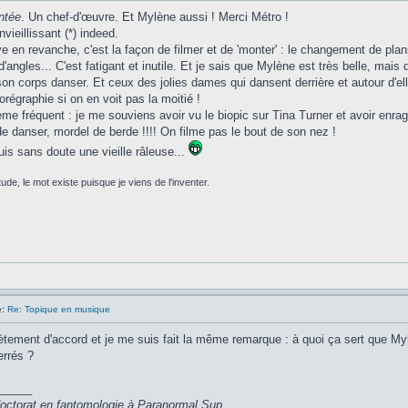
ntée
. Un chef-d'œuvre. Et Mylène aussi ! Merci Métro !
nvieillissant (*) indeed.
e en revanche, c'est la façon de filmer et de 'monter' : le changement de plan
angles... C'est fatigant et inutile. Et je sais que Mylène est très belle, ma
son corps danser. Et ceux des jolies dames qui dansent derrière et autour d'ell
régraphie si on en voit pas la moitié !
ème fréquent : je me souviens avoir vu le biopic sur Tina Turner et avoir enrag
 de danser, mordel de berde !!!! On filme pas le bout de son nez !
uis sans doute une vieille râleuse...
de, le mot existe puisque je viens de l'inventer.
:
Re: Topique en musique
tement d'accord et je me suis fait la même remarque : à quoi ça sert que Mylè
errés ?
_____
 doctorat en fantomologie à Paranormal Sup