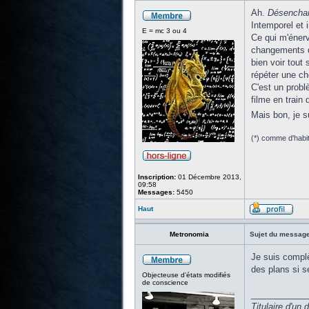
Ah.
Désencha
Intemporel et i
E = mc 3 ou 4
Ce qui m'énerv
changements d'
bien voir tout 
répéter une cho
C'est un probl
filme en train
Mais bon, je s
(*) comme d'habitu
Inscription:
01 Décembre 2013,
09:58
Messages:
5450
Haut
Metronomia
Sujet du message
Je suis complè
des plans si s
Objecteuse d'états modifiés
de conscience
____________
Titulaire d'un