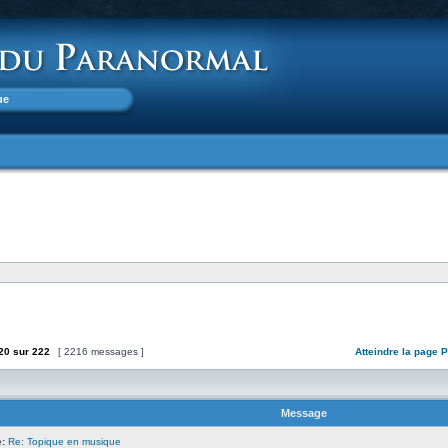
ue
20
sur
222
[ 2216 messages ]
Atteindre la page
P
Message
:
Re: Topique en musique