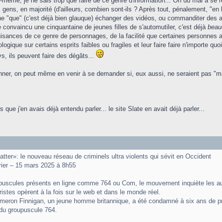
même, je ne sais trop que faire de ce genre d'information... On du mal à se 
s gens, en majorité (d'ailleurs, combien sont-ils ? Après tout, pénalement, "en
...) ne "que" (c'est déjà bien glauque) échanger des vidéos, ou commanditer des 
onvaincu une cinquantaine de jeunes filles de s'automutiler, c'est déjà
beau
isances de ce genre de personnages, de la facilité que certaines personnes 
ogique sur certains esprits faibles ou fragiles et leur faire faire n'importe quo
ys, ils peuvent faire des dégâts...
ner, on peut même en venir à se demander si, eux aussi, ne seraient pas "manip
s que j'en avais déjà entendu parler... le site Slate en avait déjà parler...
tter»: le nouveau réseau de criminels ultra violents qui sévit en Occident
ier – 15 mars 2025 à 8h55
uscules présents en ligne comme 764 ou Com, le mouvement inquiète les auto
ristes opèrent à la fois sur le web et dans le monde réel.
eron Finnigan, un jeune homme britannique, a été condamné à six ans de pris
e du groupuscule 764.