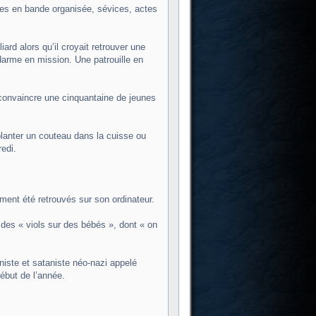
ques en bande organisée, sévices, actes
rd alors qu’il croyait retrouver une
darme en mission. Une patrouille en
à convaincre une cinquantaine de jeunes
 planter un couteau dans la cuisse ou
edi.
ement été retrouvés sur son ordinateur.
 des « viols sur des bébés », dont « on
niste et sataniste néo-nazi appelé
ébut de l’année.