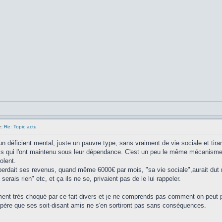
:
Re: Topic actu
n déficient mental, juste un pauvre type, sans vraiment de vie sociale et tiran
mis qui l'ont maintenu sous leur dépendance. C'est un peu le même mécanisme
olent.
 il perdait ses revenus, quand même 6000€ par mois, "sa vie sociale",aurait dut
serais rien" etc, et ça ils ne se, privaient pas de le lui rappeler.
ent très choqué par ce fait divers et je ne comprends pas comment on peut pa
espère que ses soit-disant amis ne s'en sortiront pas sans conséquences.