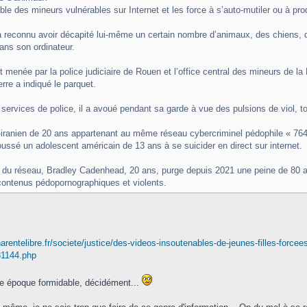
ble des mineurs vulnérables sur Internet et les force à s’auto-mutiler ou à pr
 reconnu avoir décapité lui-même un certain nombre d’animaux, des chiens, de
ans son ordinateur.
 menée par la police judiciaire de Rouen et l’office central des mineurs de la D
rre a indiqué le parquet.
services de police, il a avoué pendant sa garde à vue des pulsions de viol, to
ranien de 20 ans appartenant au même réseau cybercriminel pédophile « 764 
oussé un adolescent américain de 13 ans à se suicider en direct sur internet.
 du réseau, Bradley Cadenhead, 20 ans, purge depuis 2021 une peine de 80 a
contenus pédopornographiques et violents.
arentelibre.fr/societe/justice/des-videos-insoutenables-de-jeunes-filles-forcee
31144.php
ne époque formidable, décidément...