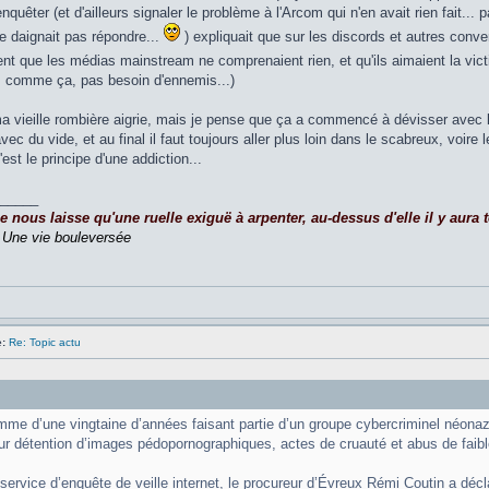
uêter (et d'ailleurs signaler le problème à l'Arcom qui n'en avait rien fait... 
ne daignait pas répondre...
) expliquait que sur les discords et autres conv
ent que les médias mainstream ne comprenaient rien, et qu'ils aimaient la victi
 comme ça, pas besoin d'ennemis...)
ma vieille rombière aigrie, mais je pense que ça a commencé à dévisser avec l'a
avec du vide, et au final il faut toujours aller plus loin dans le scabreux, voire 
'est le principe d'une addiction...
_____
nous laisse qu'une ruelle exiguë à arpenter, au-dessus d'elle il y aura to
,
Une vie bouleversée
:
Re: Topic actu
me d’une vingtaine d’années faisant partie d’un groupe cybercriminel néona
ur détention d’images pédopornographiques, actes de cruauté et abus de faibl
 service d’enquête de veille internet, le procureur d’Évreux Rémi Coutin a déc