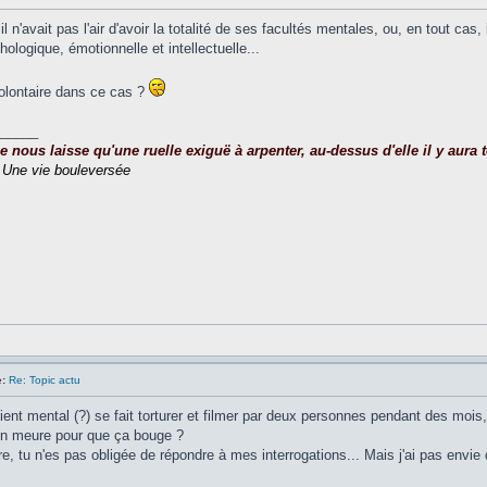
 n'avait pas l'air d'avoir la totalité de ses facultés mentales, ou, en tout cas, 
ologique, émotionnelle et intellectuelle...
olontaire dans ce cas ?
_____
nous laisse qu'une ruelle exiguë à arpenter, au-dessus d'elle il y aura to
,
Une vie bouleversée
:
Re: Topic actu
ient mental (?) se fait torturer et filmer par deux personnes pendant des mois, 
 en meure pour que ça bouge ?
 tu n'es pas obligée de répondre à mes interrogations... Mais j'ai pas envie de l