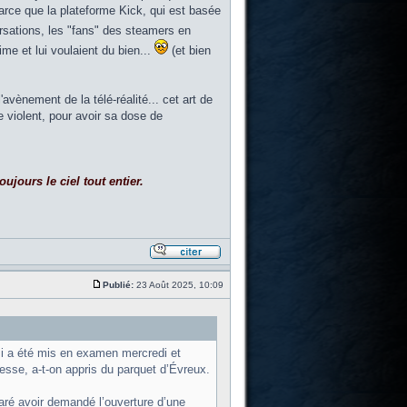
parce que la plateforme Kick, qui est basée
ersations, les "fans" des steamers en
me et lui voulaient du bien...
(et bien
vènement de la télé-réalité... cet art de
le violent, pour avoir sa dose de
ujours le ciel tout entier.
Publié:
23 Août 2025, 10:09
zi a été mis en examen mercredi et
esse, a-t-on appris du parquet d’Évreux.
laré avoir demandé l’ouverture d’une