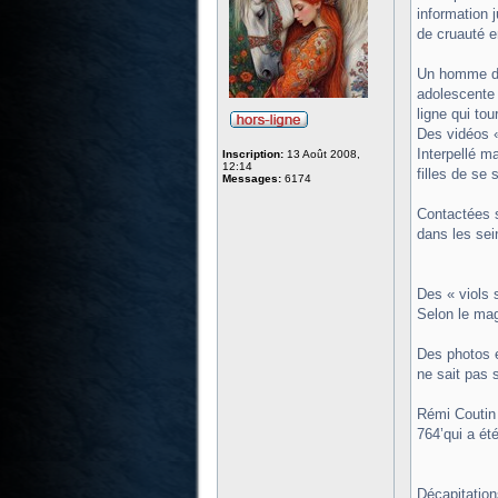
information 
de cruauté e
Un homme de 
adolescente 
ligne qui tou
Des vidéos «
Interpellé m
Inscription:
13 Août 2008,
12:14
filles de se
Messages:
6174
Contactées s
dans les sei
Des « viols 
Selon le mag
Des photos e
ne sait pas 
Rémi Coutin 
764’qui a ét
Décapitatio