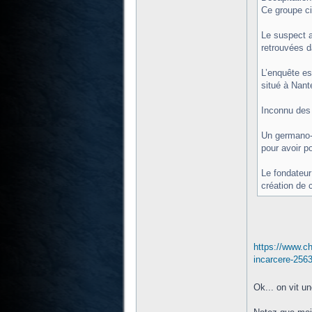
Ce groupe ci
Le suspect a
retrouvées d
L’enquête est
situé à Nante
Inconnu des 
Un germano-i
pour avoir p
Le fondateur
création de 
https://www.ch
incarcere-256
Ok... on vit u