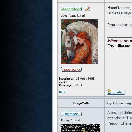
Honnêtement, il
faiblesse psych
Lueur dans la nuit
Peut-on être v
____________
Même si on ne 
Etty Hillesum
Inscription:
13 Août 2008,
12:14
Messages:
6174
Haut
DragoMath
Sujet du message
Alors, un défic
attendre qu'il
E = mc 3 ou 4
Pardon Chimère,