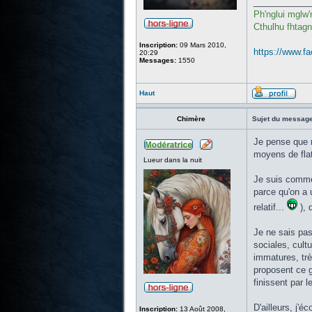
____________
Ph'nglui mglw'
Cthulhu fhtagn
Inscription:
09 Mars 2010,
https://www.fa
20:29
Messages:
1550
Haut
Chimère
Sujet du message
Je pense que m
moyens de flat
Lueur dans la nuit
Je suis comme 
parce qu'on a 
relatif...
), 
Je ne sais pas
sociales, cult
immatures, trè
proposent ce g
finissent par l
D'ailleurs, j'é
Inscription:
13 Août 2008,