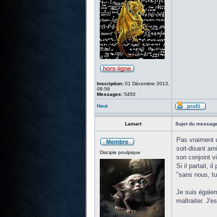
Inscription:
01 Décembre 2013,
09:58
Messages:
5450
Haut
Lamart
Sujet du message
Pas vraiment u
soit-disant a
Disciple poulpique
son conjoint vi
Si il partait,
"sans nous, tu 
Je suis égalem
maltraiter. J'