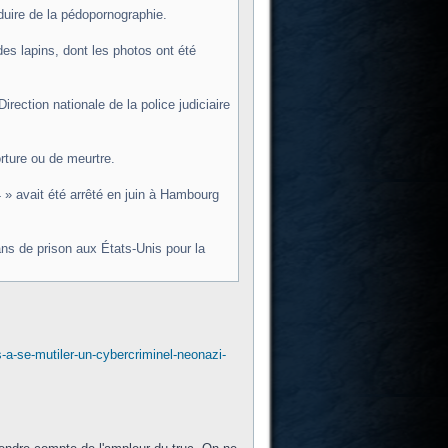
oduire de la pédopornographie.
s lapins, dont les photos ont été
irection nationale de la police judiciaire
rture ou de meurtre.
» avait été arrêté en juin à Hambourg
ns de prison aux États-Unis pour la
s-a-se-mutiler-un-cybercriminel-neonazi-