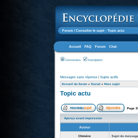
Forum
/ Consulter le sujet - Topic actu
Accueil
FAQ
Forum
Chat
Connexion
Inscription
Messages sans réponse
|
Sujets actifs
Accueil du forum
»
Social
»
Hors sujet
Topic actu
Page
3
Aperçu avant impression
Auteur
Chimère
Sujet du message