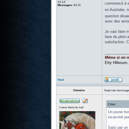
12:14
commencé à enq
Messages:
6174
en Australie, 
question disai
avec des amis
Je vais faire 
faire du plein 
satisfaction. C
____________
Même si on ne 
Etty Hillesum
Haut
Chimère
Sujet du message
Citer:
Lueur dans la nuit
Un jeune hom
incarcéré po
Saisi par un