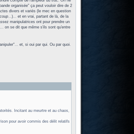
rendre compte de l'ampleur du truc. On ne
 bande organisée" ça peut vouloir dire de 2
actes divers et variés (le mec en question
coup
...)... et en vrai, partant de là, de la
assez manipulatrices ont pour prendre un
i... on se dit que même s'ils sont qu'entre
uler"... et, si oui par qui. Ou par quoi.
rités. Incitant au meurtre et au chaos,
on pour avoir commis des délit relatifs