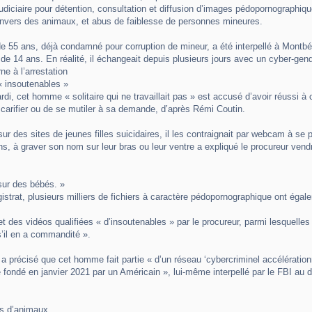
judiciaire pour détention, consultation et diffusion d’images pédopornographi
nvers des animaux, et abus de faiblesse de personnes mineures.
55 ans, déjà condamné pour corruption de mineur, a été interpellé à Montbélia
de 14 ans. En réalité, il échangeait depuis plusieurs jours avec un cyber-gen
rne à l’arrestation
 insoutenables »
ardi, cet homme « solitaire qui ne travaillait pas » est accusé d’avoir réussi 
 scarifier ou de se mutiler à sa demande, d’après Rémi Coutin.
ur des sites de jeunes filles suicidaires, il les contraignait par webcam à se
ns, à graver son nom sur leur bras ou leur ventre a expliqué le procureur vendr
sur des bébés. »
istrat, plusieurs milliers de fichiers à caractère pédopornographique ont égal
t des vidéos qualifiées « d’insoutenables » par le procureur, parmi lesquelles
s’il en a commandité ».
a précisé que cet homme fait partie « d’un réseau ‘cybercriminel accélération
é fondé en janvier 2021 par un Américain », lui-même interpellé par le FBI au d
ns d’animaux