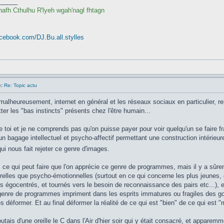
_____
nafh Cthulhu R'lyeh wgah'nagl fhtagn
cebook.com/DJ.Bu.all.stylles
:
Re: Topic actu
alheureusement, internet en général et les réseaux sociaux en particulier, ren
ter les "bas instincts" présents chez l'être humain...
toi et je ne comprends pas qu'on puisse payer pour voir quelqu'un se faire fra
un bagage intellectuel et psycho-affectif permettant une construction intérieur
qui nous fait rejeter ce genre d'images.
 ce qui peut faire que l'on apprécie ce genre de programmes, mais il y a sûre
urelles que psycho-émotionnelles (surtout en ce qui concerne les plus jeunes,
s égocentrés, et tournés vers le besoin de reconnaissance des pairs etc...),
enre de programmes impriment dans les esprits immatures ou fragiles des goû
es déformer. Et au final déformer la réalité de ce qui est "bien" de ce qui est "
coutais d'une oreille le C dans l'Air d'hier soir qui y était consacré, et apparem