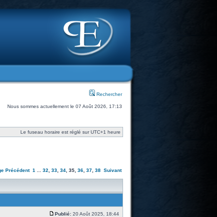
Rechercher
Nous sommes actuellement le 07 Août 2026, 17:13
Le fuseau horaire est réglé sur UTC+1 heure
ge
Précédent
1
...
32
,
33
,
34
,
35
,
36
,
37
,
38
Suivant
Publié:
20 Août 2025, 18:44