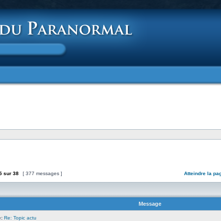
5
sur
38
[ 377 messages ]
Atteindre la pa
Message
:
Re: Topic actu