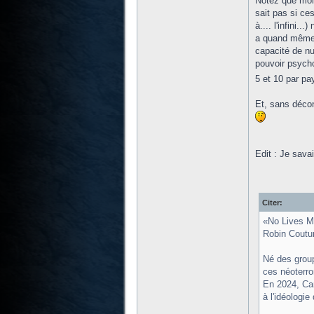
Notez que moi-
sait pas si ce
à.... l'infini
a quand même c
capacité de nu
pouvoir psychol
5 et 10 par pa
Et, sans décon
Edit : Je savai
Citer:
«No Lives Ma
Robin Coutur
Né des group
ces néoterro
En 2024, Cam
à l'idéologi