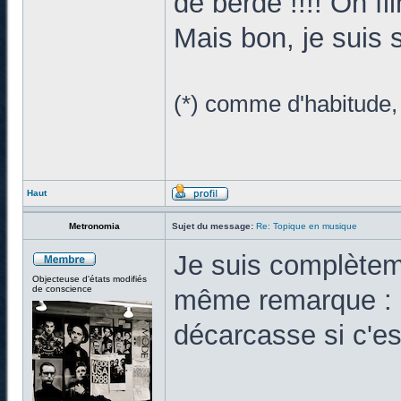
de berde !!!! On f
Mais bon, je suis 
(*) comme d'habitude, 
Haut
Metronomia
Sujet du message:
Re: Topique en musique
Je suis complèteme
Objecteuse d'états modifiés
de conscience
même remarque : à
décarcasse si c'es