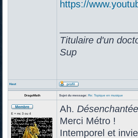
https://www.yout
______________
Titulaire d'un doc
Sup
Haut
DragoMath
Sujet du message:
Re: Topique en musique
Ah.
Désenchanté
E = mc 3 ou 4
Merci Métro !
Intemporel et inviei