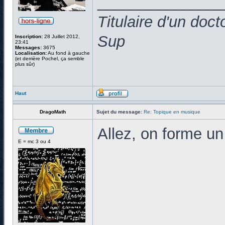
______________
Titulaire d'un doc
Sup
Inscription:
28 Juillet 2012,
23:41
Messages:
3675
Localisation:
Au fond à gauche
(et derrière Pochel, ça semble
plus sûr)
Haut
DragoMath
Sujet du message:
Re: Topique en musique
Allez, on forme un
E = mc 3 ou 4