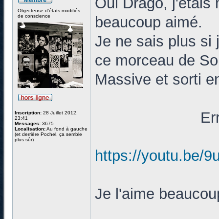
Oui Drago, j'étais
Objecteuse d'états modifiés
de conscience
beaucoup aimé.
Je ne sais plus si 
ce morceau de So
Massive et sorti e
Er
Inscription:
28 Juillet 2012,
23:41
Messages:
3675
Localisation:
Au fond à gauche
(et derrière Pochel, ça semble
plus sûr)
https://youtu.b
Je l'aime beaucou