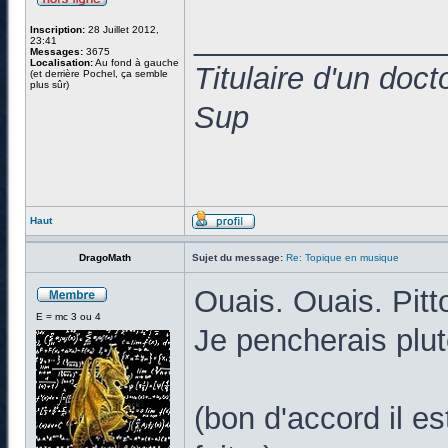
______________
Inscription:
28 Juillet 2012,
23:41
Messages:
3675
Localisation:
Au fond à gauche
Titulaire d'un doc
(et derrière Pochel, ça semble
plus sûr)
Sup
Haut
DragoMath
Sujet du message:
Re: Topique en musique
Ouais. Ouais. Pitt
E = mc 3 ou 4
Je pencherais plut
(bon d'accord il e