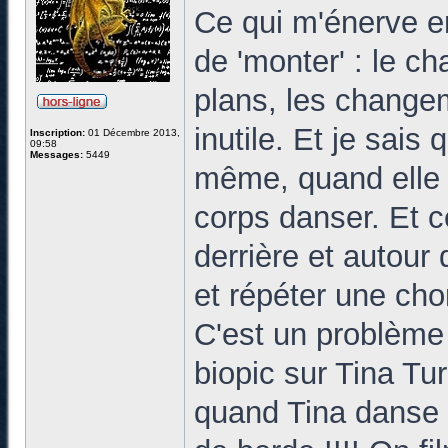
Ce qui m'énerve en
de 'monter' : le c
plans, les changem
inutile. Et je sais
Inscription:
01 Décembre 2013,
09:58
Messages:
5449
même, quand elle 
corps danser. Et 
derrière et autour 
et répéter une chor
C'est un problème 
biopic sur Tina Tur
quand Tina danse o