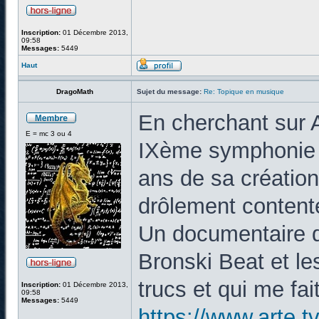
Inscription:
01 Décembre 2013,
09:58
Messages:
5449
Haut
DragoMath
Sujet du message:
Re: Topique en musique
En cherchant sur A
E = mc 3 ou 4
IXème symphonie 
ans de sa création,
drôlement content
Un documentaire 
Bronski Beat et le
trucs et qui me fai
Inscription:
01 Décembre 2013,
09:58
Messages:
5449
https://www.arte.t