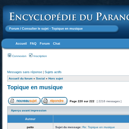
Forum
/ Consulter le sujet - Topique en musique
Accueil
FAQ
Forum
Chat
Connexion
Inscription
Messages sans réponse
|
Sujets actifs
Accueil du forum
»
Social
»
Hors sujet
Topique en musique
Page
220
sur
222
[ 2216 messages ]
Aperçu avant impression
Auteur
patto
Sujet du message:
Re: Topique en musique