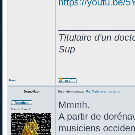
https://youtu.b
______________
Titulaire d'un doc
Sup
Haut
DragoMath
Sujet du message:
Re: Topique en musique
Mmmh.
E = mc 3 ou 4
A partir de doréna
musiciens occiden