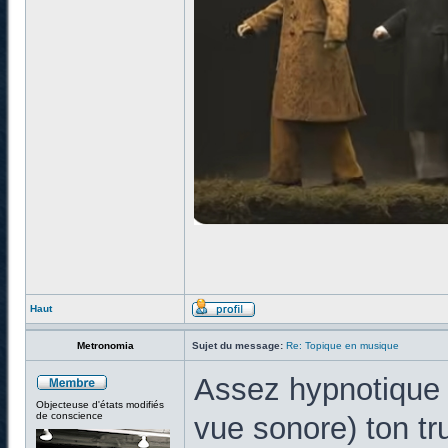
Haut
Metronomia
Sujet du message:
Re: Topique en musique
Assez hypnotique (
Objecteuse d'états modifiés
de conscience
vue sonore) ton tru