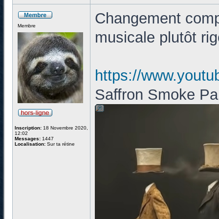
Changement compl
Membre
musicale plutôt ri
https://www.you
Saffron Smoke Par
Inscription:
18 Novembre 2020,
12:02
Messages:
1447
Localisation:
Sur ta rétine