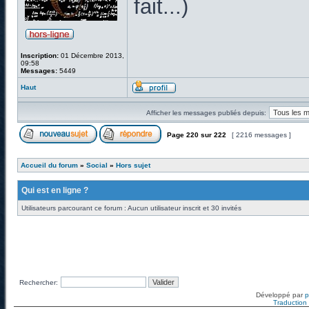
fait...)
Inscription:
01 Décembre 2013,
09:58
Messages:
5449
Haut
Afficher les messages publiés depuis:
Page
220
sur
222
[ 2216 messages ]
Accueil du forum
»
Social
»
Hors sujet
Qui est en ligne ?
Utilisateurs parcourant ce forum : Aucun utilisateur inscrit et 30 invités
Rechercher:
Développé par
Traduction f