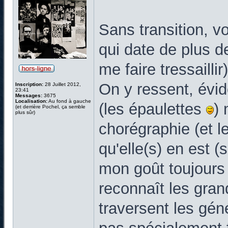
Sans transition, v
qui date de plus 
me faire tressaillir)
On y ressent, évi
Inscription:
28 Juillet 2012,
23:41
Messages:
3675
Localisation:
Au fond à gauche
(les épaulettes
) 
(et derrière Pochel, ça semble
plus sûr)
chorégraphie (et l
qu'elle(s) en est (
mon goût toujours 
reconnaît les grand
traversent les géné