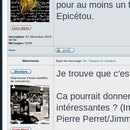
pour au moins un t
Epicétou.
Inscription:
01 Décembre 2013,
09:58
Messages:
5449
Haut
Metronomia
Sujet du message:
Re: Topique en musique
Je trouve que c'es
Objecteuse d'états modifiés
de conscience
Ca pourrait donner
intéressantes ? (
Pierre Perret/Jim