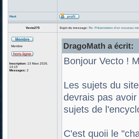
Haut
Vecto275
Sujet du message:
Re: Présentation d'un nouveau m
DragoMath a écrit:
Membre
Bonjour Vecto ! Mm
Inscription:
13 Mars 2026,
13:15
Messages:
2
Les sujets du sit
devrais pas avoir
sujets de l'encyc
C'est quoii le "ch