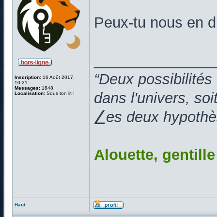
Peux-tu nous en di
______________
“Deux possibilités
Inscription:
16 Août 2017,
10:21
Messages:
1848
dans l'univers, so
Localisation:
Sous ton lit !
⎳es deux hypothès
Alouette, gentill
Haut