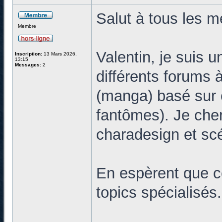
Salut à tous les 
Membre
Valentin, je suis 
Inscription:
13 Mars 2026,
13:15
Messages:
2
différents forums 
(manga) basé sur ç
fantômes). Je cher
charadesign et scé
En espèrent que ce
topics spécialisés.