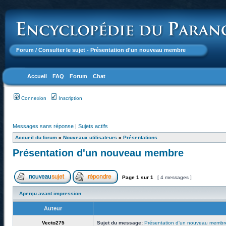
Forum
/ Consulter le sujet - Présentation d'un nouveau membre
Accueil
FAQ
Forum
Chat
Connexion
Inscription
Messages sans réponse
|
Sujets actifs
Accueil du forum
»
Nouveaux utilisateurs
»
Présentations
Présentation d'un nouveau membre
Page
1
sur
1
[ 4 messages ]
Aperçu avant impression
Auteur
Vecto275
Sujet du message:
Présentation d'un nouveau membr