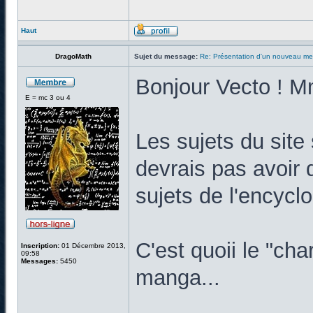
Haut
DragoMath
Sujet du message:
Re: Présentation d'un nouveau m
Bonjour Vecto ! Mm
E = mc 3 ou 4
Les sujets du site
devrais pas avoir 
sujets de l'encycl
C'est quoii le "ch
Inscription:
01 Décembre 2013,
09:58
Messages:
5450
manga...