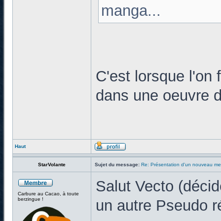
manga...
C'est lorsque l'on
dans une oeuvre de
Haut
StarVolante
Sujet du message:
Re: Présentation d'un nouveau m
Salut Vecto (déci
Carbure au Cacao, à toute
berzingue !
un autre Pseudo r