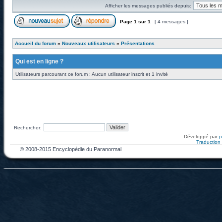
Afficher les messages publiés depuis:
Page
1
sur
1
[ 4 messages ]
Accueil du forum
»
Nouveaux utilisateurs
»
Présentations
Qui est en ligne ?
Utilisateurs parcourant ce forum : Aucun utilisateur inscrit et 1 invité
Rechercher:
Développé par
Traduction f
© 2008-2015 Encyclopédie du Paranormal