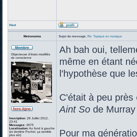
Haut
Metronomia
Sujet du message:
Re: Topique en musique
Ah bah oui, tellem
Objecteuse d'états modifiés
de conscience
même en étant née 
l'hypothèse que le
C'était à peu prè
Aint So
de Murray
Inscription:
28 Juillet 2012,
23:41
Messages:
3675
Localisation:
Au fond à gauche
Pour ma génération
(et derrière Pochel, ça semble
plus sûr)