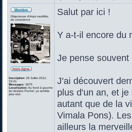
Salut par ici !
Objecteuse d'états modifiés
de conscience
Y a-t-il encore d
Je pense souvent 
J'ai découvert de
Inscription:
28 Juillet 2012,
23:41
Messages:
3675
Localisation:
Au fond à gauche
plus d'un an, et j
(et derrière Pochel, ça semble
plus sûr)
autant que de la v
Vimala Pons). Les 
ailleurs la merve