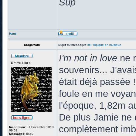
Sup
Haut
DragoMath
Sujet du message:
Re: Topique en musique
I'm not in love
ne 
E = mc 3 ou 4
souvenirs... J'ava
était déjà passée 
foule en me voyan
l'époque, 1,82m au
De plus Jamie ne 
complètement imbib
Inscription:
01 Décembre 2013,
09:58
Messages:
5449