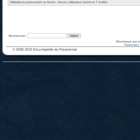
Utilisateurs parcourant ce forum : Aucun utilisateur inscrit et 7 invités
Rechercher:
Développé par
Traduction f
© 2008-2015 Encyclopédie du Paranormal