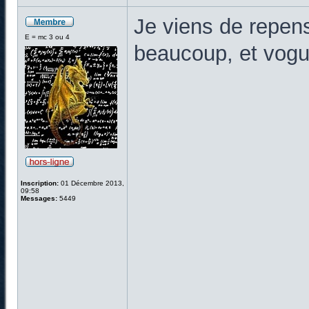
Je viens de repen
E = mc 3 ou 4
beaucoup, et vogue
Inscription:
01 Décembre 2013,
09:58
Messages:
5449