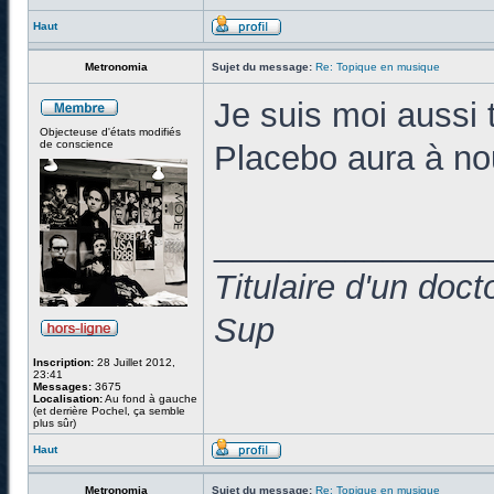
Haut
Metronomia
Sujet du message:
Re: Topique en musique
Je suis moi aussi 
Objecteuse d'états modifiés
de conscience
Placebo aura à no
______________
Titulaire d'un doc
Sup
Inscription:
28 Juillet 2012,
23:41
Messages:
3675
Localisation:
Au fond à gauche
(et derrière Pochel, ça semble
plus sûr)
Haut
Metronomia
Sujet du message:
Re: Topique en musique