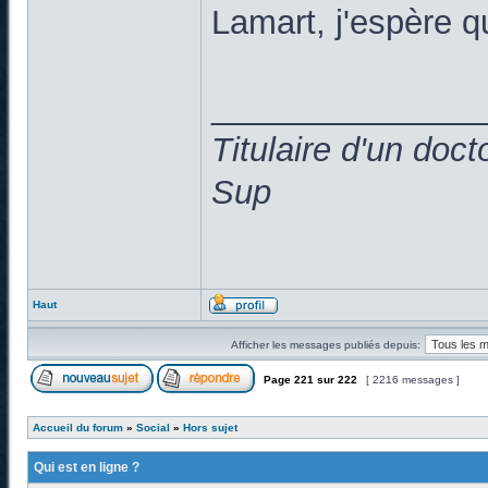
Lamart, j'espère 
______________
Titulaire d'un doc
Sup
Haut
Afficher les messages publiés depuis:
Page
221
sur
222
[ 2216 messages ]
Accueil du forum
»
Social
»
Hors sujet
Qui est en ligne ?