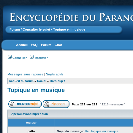
Forum
/ Consulter le sujet - Topique en musique
Accueil
FAQ
Forum
Chat
Connexion
Inscription
Messages sans réponse
|
Sujets actifs
Accueil du forum
»
Social
»
Hors sujet
Topique en musique
Page
221
sur
222
[ 2216 messages ]
Aperçu avant impression
Auteur
patto
Sujet du message:
Re: Topique en musique