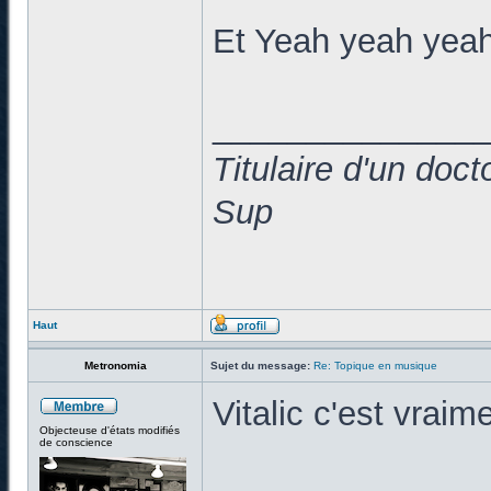
Et Yeah yeah yeah
______________
Titulaire d'un doc
Sup
Haut
Metronomia
Sujet du message:
Re: Topique en musique
Vitalic c'est vraim
Objecteuse d'états modifiés
de conscience