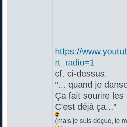
https://www.yout
rt_radio=1
cf. ci-dessus.
"... quand je dan
Ça fait sourire le
C'est déjà ça..."
(mais je suis déçue, le 