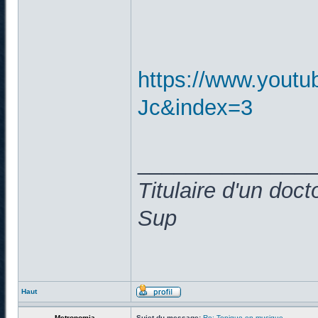
https://www.yout
Jc&index=3
______________
Titulaire d'un doc
Sup
Haut
Metronomia
Sujet du message:
Re: Topique en musique