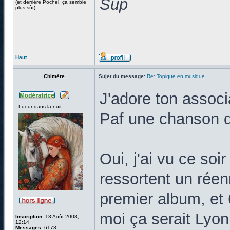
Sup
(et derrière Pochel, ça semble
plus sûr)
Haut
Chimère
Sujet du message:
Re: Topique en musique
J'adore ton associ
Lueur dans la nuit
Paf une chanson d
Oui, j'ai vu ce soi
ressortent un réen
premier album, et 
moi ça serait Lyon
Inscription:
13 Août 2008,
12:14
Messages:
6173