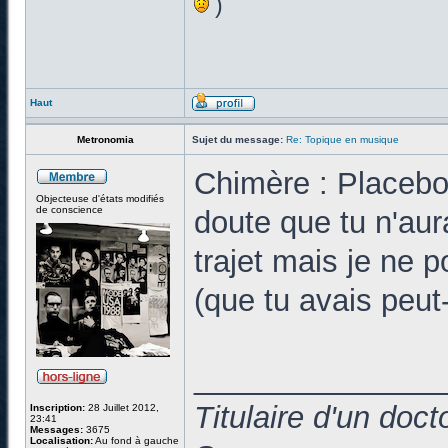
)
Haut
Metronomia
Sujet du message:
Re: Topique en musique
Chimère : Placebo
Objecteuse d'états modifiés
de conscience
doute que tu n'aur
trajet mais je ne p
(que tu avais peut-
______________
Titulaire d'un doc
Inscription:
28 Juillet 2012,
23:41
Messages:
3675
Localisation:
Au fond à gauche