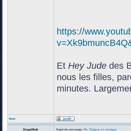
https://www.yout
v=Xk9bmuncB4Q&l
Et
Hey Jude
des Be
nous les filles, pa
minutes. Largemen
Haut
DragoMath
Sujet du message:
Re: Topique en musique