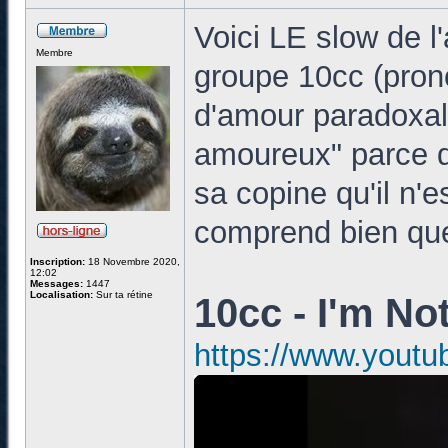
Voici LE slow de l
Membre
groupe 10cc (pron
d'amour paradoxale
amoureux" parce q
sa copine qu'il n'
comprend bien que 
Inscription:
18 Novembre 2020,
12:02
Messages:
1447
Localisation:
Sur ta rétine
10cc - I'm No
https://www.yout