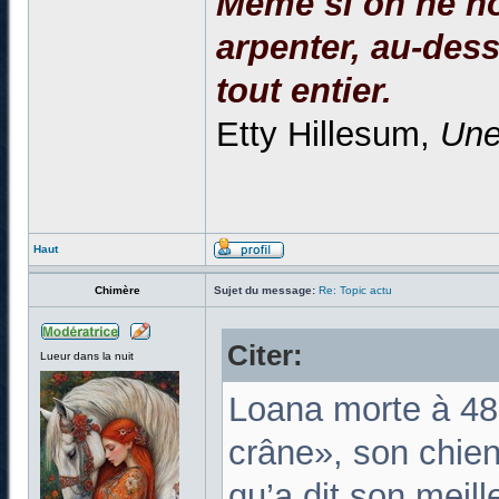
Même si on ne no
arpenter, au-dessu
tout entier.
Etty Hillesum,
Une
Haut
Chimère
Sujet du message:
Re: Topic actu
Citer:
Lueur dans la nuit
Loana morte à 48 
crâne», son chien 
qu’a dit son meill