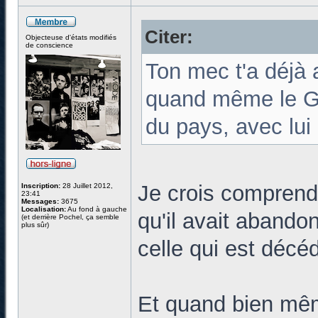
Citer:
Objecteuse d'états modifiés
de conscience
Ton mec t'a déjà 
quand même le Gr
du pays, avec lui
Je crois comprend
Inscription:
28 Juillet 2012,
23:41
Messages:
3675
Localisation:
Au fond à gauche
qu'il avait abandon
(et derrière Pochel, ça semble
plus sûr)
celle qui est décé
Et quand bien mêm