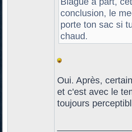
Blague à part, c
conclusion, le me
porte ton sac si t
chaud.
Oui. Après, certai
et c'est avec le te
toujours perceptib
______________