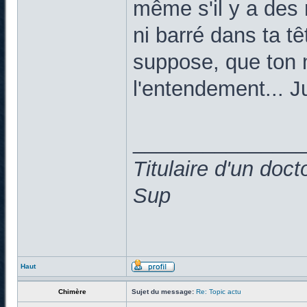
même s'il y a des 
ni barré dans ta t
suppose, que ton 
l'entendement... Ju
______________
Titulaire d'un doc
Sup
Haut
Chimère
Sujet du message:
Re: Topic actu