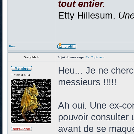
tout entier.
Etty Hillesum,
Une
Haut
DragoMath
Sujet du message:
Re: Topic actu
Heu... Je ne che
E = mc 3 ou 4
messieurs !!!!!
Ah oui. Une ex-c
pouvoir consulter
avant de se maquer