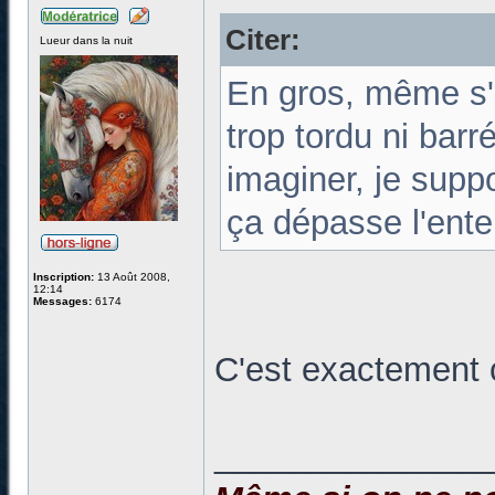
Citer:
Lueur dans la nuit
En gros, même s'i
trop tordu ni bar
imaginer, je supp
ça dépasse l'ente
Inscription:
13 Août 2008,
12:14
Messages:
6174
C'est exactement 
______________