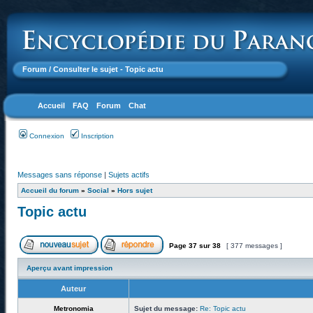
Forum
/ Consulter le sujet - Topic actu
Accueil
FAQ
Forum
Chat
Connexion
Inscription
Messages sans réponse
|
Sujets actifs
Accueil du forum
»
Social
»
Hors sujet
Topic actu
Page
37
sur
38
[ 377 messages ]
Aperçu avant impression
Auteur
Metronomia
Sujet du message:
Re: Topic actu