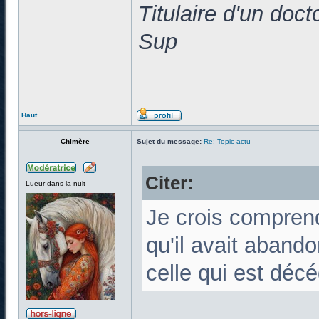
Titulaire d'un doc
Sup
Haut
Chimère
Sujet du message:
Re: Topic actu
Citer:
Lueur dans la nuit
Je crois compren
qu'il avait abando
celle qui est déc