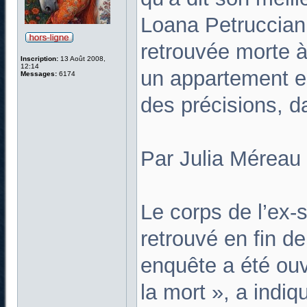
Loana Petruccian
retrouvée morte à
Inscription:
13 Août 2008,
12:14
un appartement e
Messages:
6174
des précisions, 
Par Julia Méreau
Le corps de l’ex-s
retrouvé en fin d
enquête a été ou
la mort », a indi