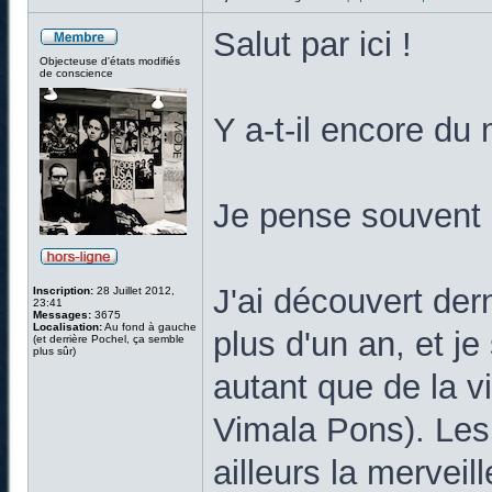
Salut par ici !
Objecteuse d'états modifiés
de conscience
Y a-t-il encore d
Je pense souvent 
J'ai découvert de
Inscription:
28 Juillet 2012,
23:41
Messages:
3675
Localisation:
Au fond à gauche
plus d'un an, et j
(et derrière Pochel, ça semble
plus sûr)
autant que de la v
Vimala Pons). Les 
ailleurs la merve