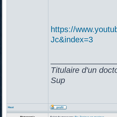
https://www.yout
Jc&index=3
______________
Titulaire d'un doc
Sup
Haut
Metronomia
Sujet du message:
Re: Topique en musique