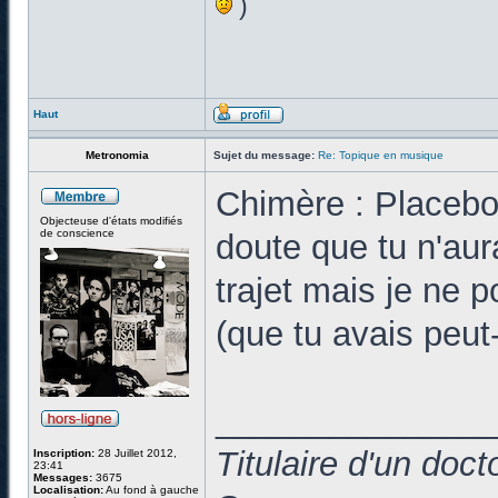
)
Haut
Metronomia
Sujet du message:
Re: Topique en musique
Chimère : Placebo
Objecteuse d'états modifiés
de conscience
doute que tu n'aur
trajet mais je ne p
(que tu avais peut-
______________
Titulaire d'un doc
Inscription:
28 Juillet 2012,
23:41
Messages:
3675
Localisation:
Au fond à gauche