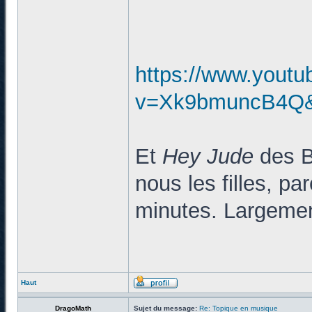
https://www.yout
v=Xk9bmuncB4Q&l
Et
Hey Jude
des Be
nous les filles, pa
minutes. Largemen
Haut
DragoMath
Sujet du message:
Re: Topique en musique