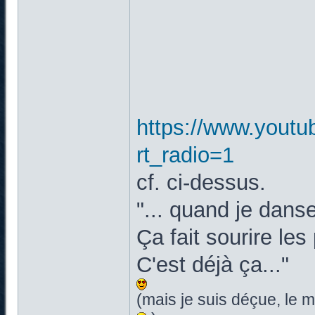
https://www.yout
rt_radio=1
cf. ci-dessus.
"... quand je dan
Ça fait sourire le
C'est déjà ça..."
(mais je suis déçue, le 