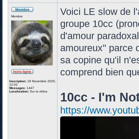
Voici LE slow de l
Membre
groupe 10cc (pron
d'amour paradoxale
amoureux" parce q
sa copine qu'il n'
comprend bien que 
Inscription:
18 Novembre 2020,
12:02
Messages:
1447
Localisation:
Sur ta rétine
10cc - I'm No
https://www.yout