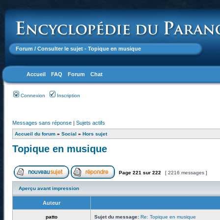
Forum
/ Consulter le sujet - Topique en musique
Accueil
FAQ
Forum
Chat
Connexion
Inscription
Messages sans réponse
|
Sujets actifs
Accueil du forum
»
Social
»
Hors sujet
Topique en musique
Page
221
sur
222
[ 2216 messages ]
Aperçu avant impression
Auteur
patto
Sujet du message:
Re: Topique en musique