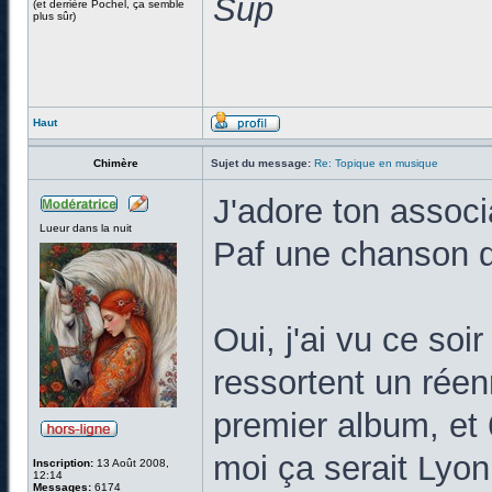
Sup
(et derrière Pochel, ça semble
plus sûr)
Haut
Chimère
Sujet du message:
Re: Topique en musique
J'adore ton associ
Lueur dans la nuit
Paf une chanson d
Oui, j'ai vu ce soi
ressortent un réen
premier album, et 
moi ça serait Lyon
Inscription:
13 Août 2008,
12:14
Messages:
6174