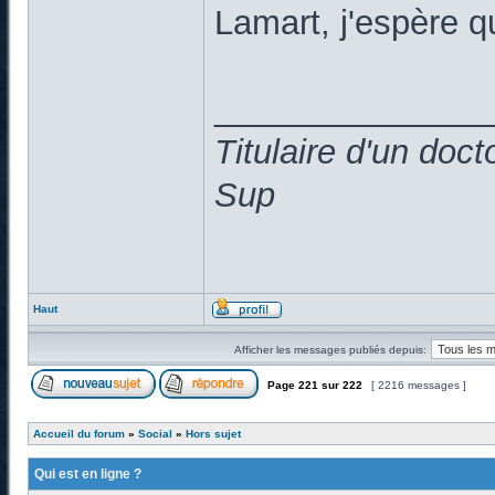
Lamart, j'espère 
______________
Titulaire d'un doc
Sup
Haut
Afficher les messages publiés depuis:
Page
221
sur
222
[ 2216 messages ]
Accueil du forum
»
Social
»
Hors sujet
Qui est en ligne ?