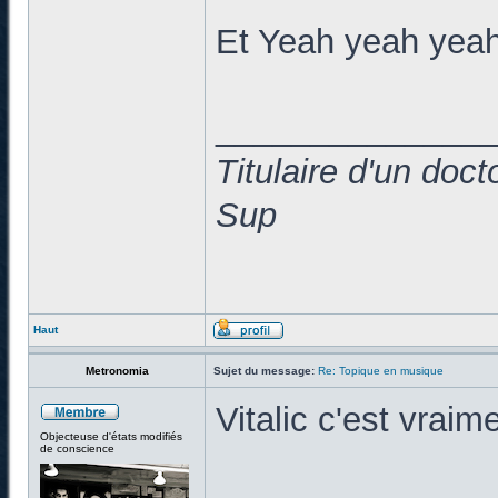
Et Yeah yeah yeah
______________
Titulaire d'un doc
Sup
Haut
Metronomia
Sujet du message:
Re: Topique en musique
Vitalic c'est vraim
Objecteuse d'états modifiés
de conscience