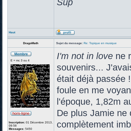
Sup
Haut
DragoMath
Sujet du message:
Re: Topique en musique
I'm not in love
ne 
E = mc 3 ou 4
souvenirs... J'ava
était déjà passée 
foule en me voyan
l'époque, 1,82m au
De plus Jamie ne 
complètement imbib
Inscription:
01 Décembre 2013,
09:58
Messages:
5450