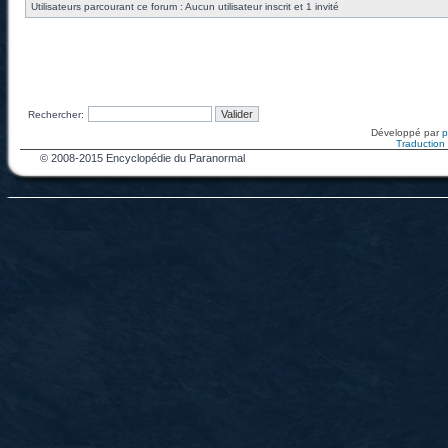
Utilisateurs parcourant ce forum : Aucun utilisateur inscrit et 1 invité
Rechercher:
Développé par
Traduction f
© 2008-2015 Encyclopédie du Paranormal