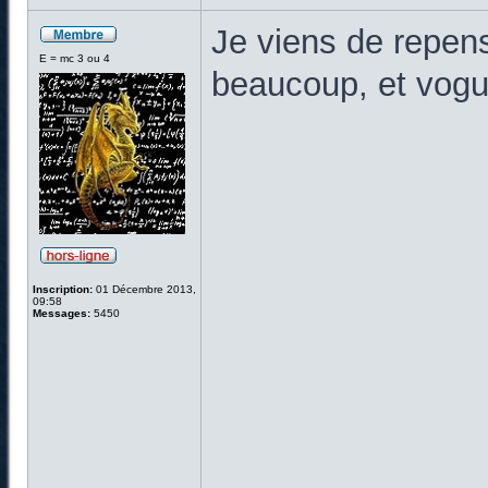
Je viens de repen
E = mc 3 ou 4
beaucoup, et vogue
Inscription:
01 Décembre 2013,
09:58
Messages:
5450