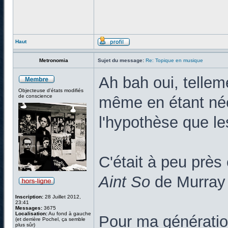
Haut
Metronomia
Sujet du message:
Re: Topique en musique
Ah bah oui, tellem
Objecteuse d'états modifiés
de conscience
même en étant née 
l'hypothèse que le
C'était à peu prè
Aint So
de Murray
Inscription:
28 Juillet 2012,
23:41
Messages:
3675
Localisation:
Au fond à gauche
Pour ma génération
(et derrière Pochel, ça semble
plus sûr)