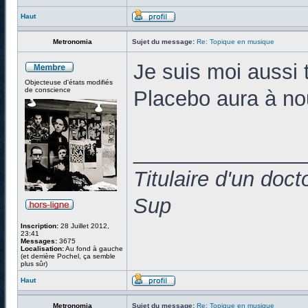
Haut
Metronomia
Sujet du message:
Re: Topique en musique
Je suis moi aussi 
Objecteuse d'états modifiés
de conscience
Placebo aura à no
______________
Titulaire d'un doc
Sup
Inscription:
28 Juillet 2012,
23:41
Messages:
3675
Localisation:
Au fond à gauche
(et derrière Pochel, ça semble
plus sûr)
Haut
Metronomia
Sujet du message:
Re: Topique en musique