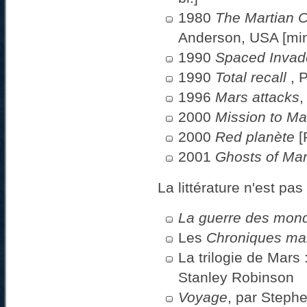
1980
The Martian C
Anderson, USA [mini
1990
Spaced Invad
1990
Total recall
, 
1996
Mars attacks
,
2000
Mission to Ma
2000
Red planète
[
2001
Ghosts of Ma
La littérature n'est pa
La guerre des mon
Les
Chroniques ma
La trilogie de Mars 
Stanley Robinson
Voyage
, par Steph