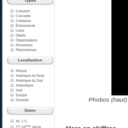
Types
Canulars
Concepts
Créatures
Évènements
Lieux
Objets
Organisations
Personnes
Phénomènes
Localisation
Afrique
Amérique du Nord
Amérique du Sud
Antarctique
Asie
Europe
Phobos (haut) 
Océanie
Dates
Av. J.-C.
er
ème
1
-18
siècle