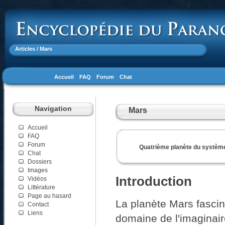
Articles
/ Mars
Accueil
FAQ
Forum
Chat
Navigation
Mars
Accueil
FAQ
Forum
Quatrième planète du système 
Chat
Dossiers
Images
Introduction
Vidéos
Littérature
Page au hasard
La planète Mars fascin
Contact
Liens
domaine de l'imaginair