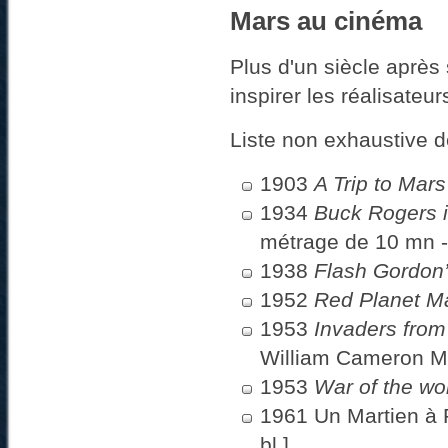
Mars au cinéma
Plus d'un siècle après
inspirer les réalisateur
Liste non exhaustive d
1903
A Trip to Mars
1934
Buck Rogers i
métrage de 10 mn - n
1938
Flash Gordon’
1952
Red Planet M
1953
Invaders fro
William Cameron Me
1953
War of the wo
1961 Un Martien à P
bl.]