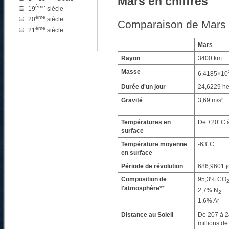
Mars en chiffres
ème
19
siècle
ème
20
siècle
Comparaison de Mars a
ème
21
siècle
Mars
Rayon
3400 km
Masse
6,4185×10
Durée d'un jour
24,6229 h
Gravité
3,69 m/s²
Températures en
De +20°C 
surface
Température moyenne
-63°C
en surface
Période de révolution
686,9601 j
Composition de
95,3% CO
l'atmosphère
**
2,7% N
2
1,6% Ar
Distance au Soleil
De 207 à 
millions d