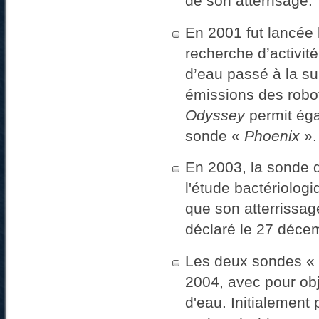
de son atterrisage.
En 2001 fut lancée
recherche d’activit
d’eau passé à la su
émissions des robo
Odyssey
permit éga
sonde «
Phoenix
».
En 2003, la sonde 
l'étude bactériolog
que son atterrissage
déclaré le 27 déce
Les deux sondes «
2004, avec pour obj
d'eau. Initialement