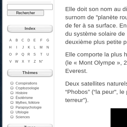
Elle doit son nom au d
surnom de "planète rou
de fer à sa surface. En 
Index
du système solaire de p
A
B
C
D
E
F
G
deuxième plus petite p
H
I
J
K
L
M
N
Elle comporte la plus
O
P
Q
R
S
T
U
(le « Mont Olympe », 27
V
W
X
Y
Z
N°
Everest.
Thèmes
Deux satellites naturel
Conspirations
Cryptozoologie
“Phobos” (“la peur", le
Histoire
Ésotérisme
terreur”).
Mythes, folklore
Parapsychologie
Ufologie
Sciences